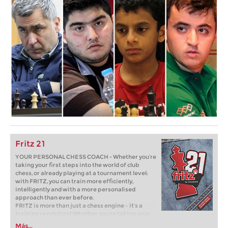
Fritz 21
YOUR PERSONAL CHESS COACH - Whether you’re
taking your first steps into the world of club
chess, or already playing at a tournament level:
with FRITZ, you can train more efficiently,
intelligently and with a more personalised
approach than ever before.
FRITZ is more than just a chess engine – it’s a
training revolution! Whether you’re taking your
first steps into the world of club chess, or already
Más...