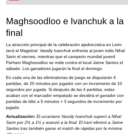
playing at a tournament level: with FRITZ, you can
train more efficiently, intelligently and with a
more personalised approach than ever before.
Maghsoodloo e Ivanchuk a la
final
La atracción principal de la celebración ajedrecística en León
será el Magistral. Vassily Ivanchuk enfrenta al joven indio Nihal
Sarin el viernes, mientras que el campeón mundial juvenil
Parham Maghsoodloo se mide contra el local Jaime Santos el
sábado. Los ganadores jugarán la final el domingo.
En cada una de las eliminatorias de juego se disputarán 4
partidas, de 20 minutos por jugador con un incremento de 10
segundos por jugada. Si después de las 4 partidas, estas
acaban con el marcador empatado se decidirá el ganador con
partidas de blitz a 5 minutos + 3 segundos de incremento por
jugada.
Actualización:
El ucraniano Vassily Ivanchuk superó a Nihal
Sarin por 2½ a 1½ y avanzó a la final. El iraní eliminó a Jaime
Santos tras también ganar el match de rápidas por la mínima