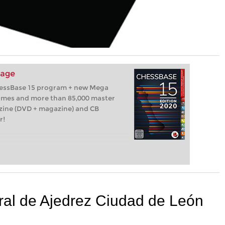
kage
hessBase 15 program + new Mega
games and more than 85,000 master
zine (DVD + magazine) and CB
r!
tral de Ajedrez Ciudad de León