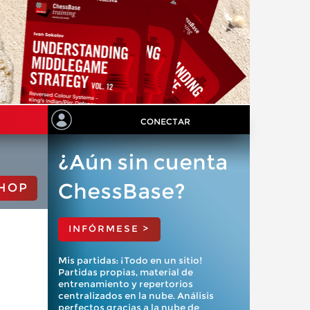
CONECTAR
¿Aún sin cuenta
ChessBase?
HOP
INFÓRMESE >
Mis partidas: ¡Todo en un sitio!
Partidas propias, material de
entrenamiento y repertorios
centralizados en la nube. Análisis
perfectos gracias a la nube de