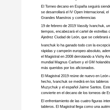
El Torneo decano en España seguirá siendo 
se desarrollará el IV Open Internacional, e
Grandes Maestros y conferencias
19 de febrero de 2019 Vassily Ivanchuk, un
tiempos, encabezará el cartel de estrellas q
Ajedrez Ciudad de León, que se celebrará de
Ivanchuk lo ha ganado todo con la excepció
rápidas y campeón europeo absoluto, adem
el Magistral en 2008 derrotando a Vishy A
mundial Magnus Carlsen y el GM holandés A
más queridos por los aficionados.
El Magistral 2019 reúne de nuevo en León a
hecho, Ivanchuk se medirá en los tableros
Muzychuk y el español Jaime Santos. Este 
convierte en el decano de los torneos de 
El enfrentamiento de las cuatro figuras inte
tableros. El Magistral llega como una autént