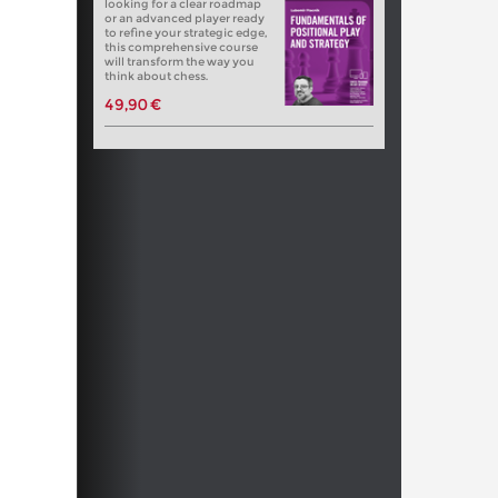
looking for a clear roadmap
or an advanced player ready
to refine your strategic edge,
this comprehensive course
will transform the way you
think about chess.
49,90 €