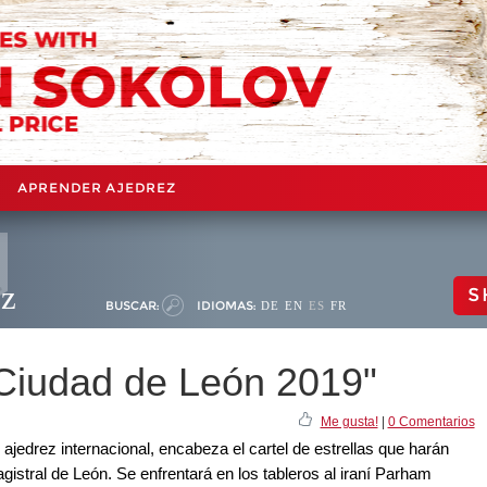
APRENDER AJEDREZ
ez
S
BUSCAR:
IDIOMAS:
DE
EN
ES
FR
"Ciudad de León 2019"
Me gusta!
|
0 Comentarios
ajedrez internacional, encabeza el cartel de estrellas que harán
Magistral de León. Se enfrentará en los tableros al iraní Parham