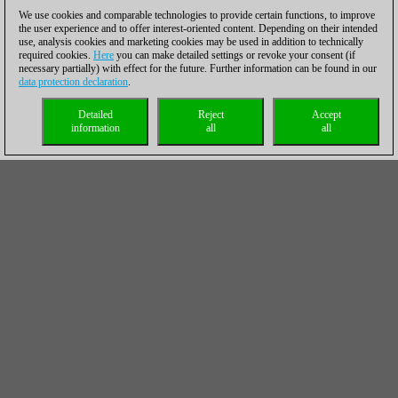
We use cookies and comparable technologies to provide certain functions, to improve
the user experience and to offer interest-oriented content. Depending on their intended
use, analysis cookies and marketing cookies may be used in addition to technically
required cookies.
Here
you can make detailed settings or revoke your consent (if
necessary partially) with effect for the future. Further information can be found in our
data protection declaration
.
Detailed
Reject
Accept
information
all
all