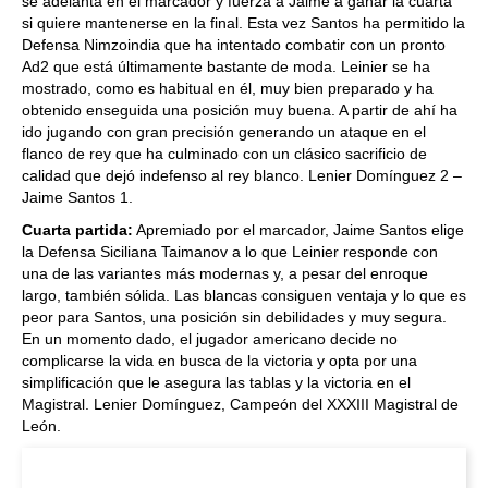
se adelanta en el marcador y fuerza a Jaime a ganar la cuarta
si quiere mantenerse en la final. Esta vez Santos ha permitido la
Defensa Nimzoindia que ha intentado combatir con un pronto
Ad2 que está últimamente bastante de moda. Leinier se ha
mostrado, como es habitual en él, muy bien preparado y ha
obtenido enseguida una posición muy buena. A partir de ahí ha
ido jugando con gran precisión generando un ataque en el
flanco de rey que ha culminado con un clásico sacrificio de
calidad que dejó indefenso al rey blanco. Lenier Domínguez 2 –
Jaime Santos 1.
Cuarta partida:
Apremiado por el marcador, Jaime Santos elige
la Defensa Siciliana Taimanov a lo que Leinier responde con
una de las variantes más modernas y, a pesar del enroque
largo, también sólida. Las blancas consiguen ventaja y lo que es
peor para Santos, una posición sin debilidades y muy segura.
En un momento dado, el jugador americano decide no
complicarse la vida en busca de la victoria y opta por una
simplificación que le asegura las tablas y la victoria en el
Magistral. Lenier Domínguez, Campeón del XXXIII Magistral de
León.