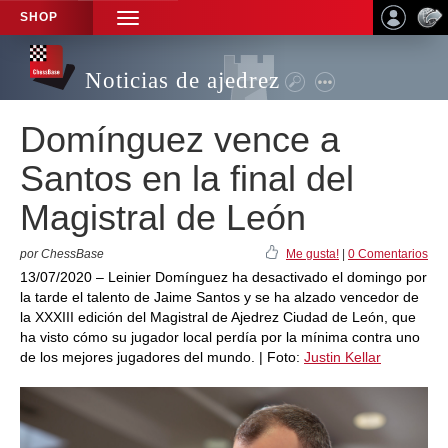
SHOP
TOGGLE
NAVIGATION
Noticias de ajedrez
Domínguez vence a
Santos en la final del
Magistral de León
por ChessBase
Me gusta!
|
0 Comentarios
13/07/2020 – Leinier Domínguez ha desactivado el domingo por
la tarde el talento de Jaime Santos y se ha alzado vencedor de
la XXXIII edición del Magistral de Ajedrez Ciudad de León, que
ha visto cómo su jugador local perdía por la mínima contra uno
de los mejores jugadores del mundo. | Foto:
Justin Kellar