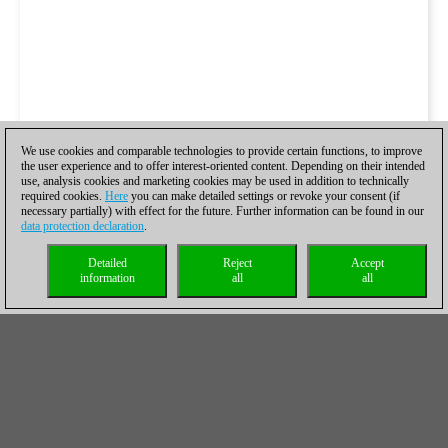
We use cookies and comparable technologies to provide certain functions, to improve
the user experience and to offer interest-oriented content. Depending on their intended
use, analysis cookies and marketing cookies may be used in addition to technically
required cookies.
Here
you can make detailed settings or revoke your consent (if
necessary partially) with effect for the future. Further information can be found in our
data protection declaration
.
Detailed
Reject
Accept
information
all
all