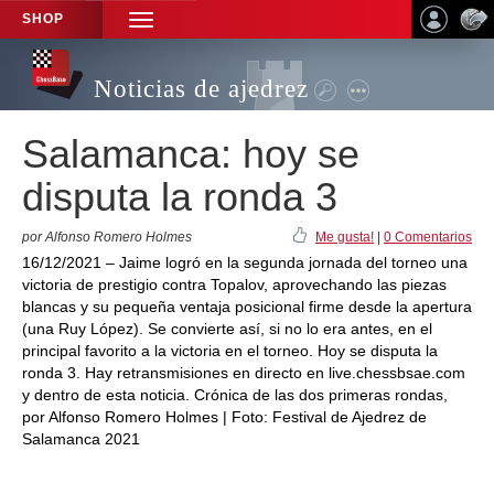
SHOP
TOGGLE
NAVIGATION
Noticias de ajedrez
Salamanca: hoy se
disputa la ronda 3
por Alfonso Romero Holmes
Me gusta!
|
0 Comentarios
16/12/2021 – Jaime logró en la segunda jornada del torneo una
victoria de prestigio contra Topalov, aprovechando las piezas
blancas y su pequeña ventaja posicional firme desde la apertura
(una Ruy López). Se convierte así, si no lo era antes, en el
principal favorito a la victoria en el torneo. Hoy se disputa la
ronda 3. Hay retransmisiones en directo en live.chessbsae.com
y dentro de esta noticia. Crónica de las dos primeras rondas,
por Alfonso Romero Holmes | Foto: Festival de Ajedrez de
Salamanca 2021