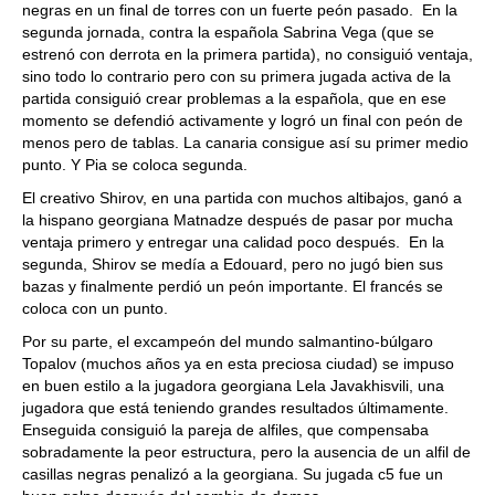
negras en un final de torres con un fuerte peón pasado. En la
segunda jornada, contra la española Sabrina Vega (que se
estrenó con derrota en la primera partida), no consiguió ventaja,
sino todo lo contrario pero con su primera jugada activa de la
partida consiguió crear problemas a la española, que en ese
momento se defendió activamente y logró un final con peón de
menos pero de tablas. La canaria consigue así su primer medio
punto. Y Pia se coloca segunda.
El creativo Shirov, en una partida con muchos altibajos, ganó a
la hispano georgiana Matnadze después de pasar por mucha
ventaja primero y entregar una calidad poco después. En la
segunda, Shirov se medía a Edouard, pero no jugó bien sus
bazas y finalmente perdió un peón importante. El francés se
coloca con un punto.
Por su parte, el excampeón del mundo salmantino-búlgaro
Topalov (muchos años ya en esta preciosa ciudad) se impuso
en buen estilo a la jugadora georgiana Lela Javakhisvili, una
jugadora que está teniendo grandes resultados últimamente.
Enseguida consiguió la pareja de alfiles, que compensaba
sobradamente la peor estructura, pero la ausencia de un alfil de
casillas negras penalizó a la georgiana. Su jugada c5 fue un