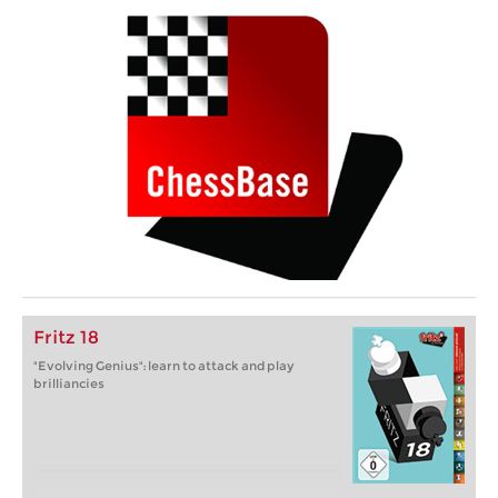
Fritz 18
"Evolving Genius": learn to attack and play
brilliancies