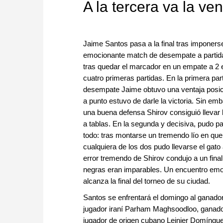
A la tercera va la ve
Jaime Santos pasa a la final tras imponers
emocionante match de desempate a partid
tras quedar el marcador en un empate a 2 
cuatro primeras partidas. En la primera part
desempate Jaime obtuvo una ventaja posic
a punto estuvo de darle la victoria. Sin em
una buena defensa Shirov consiguió llevar l
a tablas. En la segunda y decisiva, pudo p
todo: tras montarse un tremendo lío en que
cualquiera de los dos pudo llevarse el gato
error tremendo de Shirov condujo a un final 
negras eran imparables. Un encuentro emoc
alcanza la final del torneo de su ciudad.
Santos se enfrentará el domingo al ganador
jugador iraní Parham Maghsoodloo, ganador d
jugador de origen cubano Leinier Domíngu