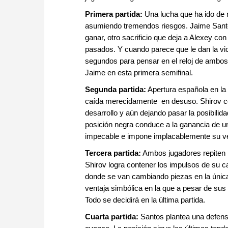
Primera partida:
Una lucha que ha ido de m
asumiendo tremendos riesgos. Jaime Santo
ganar, otro sacrificio que deja a Alexey co
pasados. Y cuando parece que le dan la vic
segundos para pensar en el reloj de ambos j
Jaime en esta primera semifinal.
Segunda partida:
Apertura española en la
caída merecidamente en desuso. Shirov co
desarrollo y aún dejando pasar la posibilida
posición negra conduce a la ganancia de un 
impecable e impone implacablemente su ven
Tercera partida:
Ambos jugadores repiten l
Shirov logra contener los impulsos de su car
donde se van cambiando piezas en la única 
ventaja simbólica en la que a pesar de sus v
Todo se decidirá en la última partida.
Cuarta partida:
Santos plantea una defens