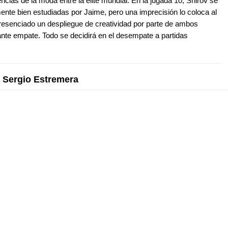
ncias de la moda entre la élite mundial. En la jugada 10, Shirov se
ente bien estudiadas por Jaime, pero una imprecisión lo coloca al
presenciado un despliegue de creatividad por parte de ambos
te empate. Todo se decidirá en el desempate a partidas
I Sergio Estremera