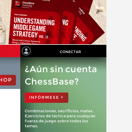
CONECTAR
¿Aún sin cuenta
ChessBase?
HOP
INFÓRMESE >
Combinaciones, sacrificios, mates.
Ejercicios de táctica para cualquier
fuerza de juego sobre todos los
temas.