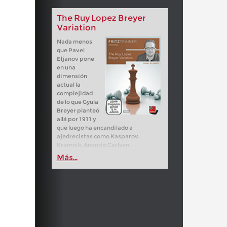
The Ruy Lopez Breyer
Variation
Nada menos
que Pavel
Eljanov pone
en una
dimensión
actual la
complejidad
de lo que Gyula
Breyer planteó
allá por 1911 y
que luego ha encandilado a
ajedrecistas como Kasparov,
Kramnik, Anand o Carlsen.
Más...