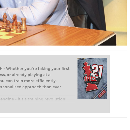
Whether you’re taking your first
ss, or already playing at a
ou can train more efficiently,
personalised approach than ever
engine – it’s a training revolution!
t steps into the world of club chess,
ent level: with FRITZ, you can train
 and with a more personalised