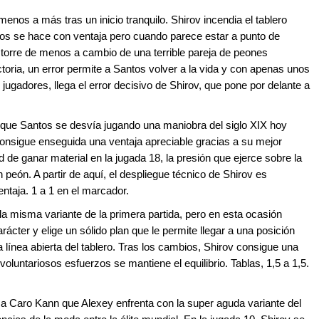
enos a más tras un inicio tranquilo. Shirov incendia el tablero
s se hace con ventaja pero cuando parece estar a punto de
n torre de menos a cambio de una terrible pareja de peones
toria, un error permite a Santos volver a la vida y con apenas unos
ugadores, llega el error decisivo de Shirov, que pone por delante a
 que Santos se desvía jugando una maniobra del siglo XIX hoy
nsigue enseguida una ventaja apreciable gracias a su mejor
d de ganar material en la jugada 18, la presión que ejerce sobre la
peón. A partir de aquí, el despliegue técnico de Shirov es
taja. 1 a 1 en el marcador.
a misma variante de la primera partida, pero en esta ocasión
ácter y elige un sólido plan que le permite llegar a una posición
línea abierta del tablero. Tras los cambios, Shirov consigue una
oluntariosos esfuerzos se mantiene el equilibrio. Tablas, 1,5 a 1,5.
a Caro Kann que Alexey enfrenta con la super aguda variante del