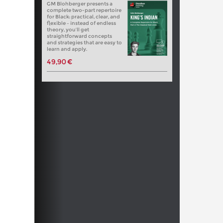
GM Blohberger presents a
complete two-part repertoire
for Black: practical, clear, and
flexible – instead of endless
theory, you’ll get
straightforward concepts
and strategies that are easy to
learn and apply.
49,90 €