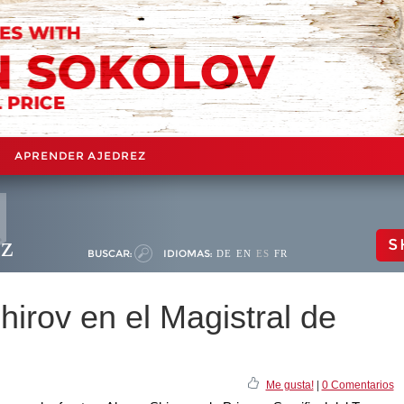
APRENDER AJEDREZ
ez
S
BUSCAR:
IDIOMAS:
DE
EN
ES
FR
irov en el Magistral de
Me gusta!
|
0 Comentarios