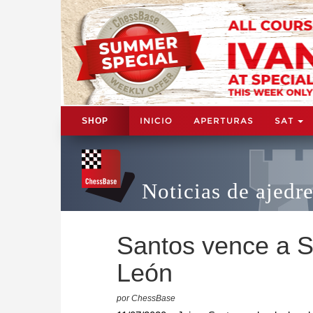
INICIO
APERTURAS
SAT
SHOP
Noticias de ajedr
Santos vence a Sh
León
por ChessBase