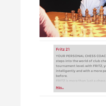
Fritz 21
YOUR PERSONAL CHESS COACH - 
steps into the world of club che
tournament level: with FRITZ, y
intelligently and with a more 
before.
FRITZ is more than just a chess 
Whether you’re taking your firs
Más...
or already playing at a tournam
more efficiently, intelligently
approach than ever before.