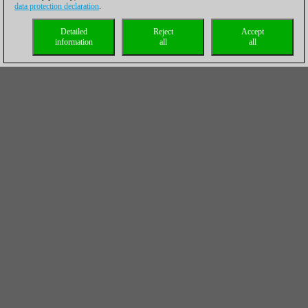
data protection declaration
.
Detailed
Reject
Accept
information
all
all