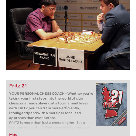
Fritz 21
YOUR PERSONAL CHESS COACH - Whether you’re
taking your first steps into the world of club
chess, or already playing at a tournament level:
with FRITZ, you can train more efficiently,
intelligently and with a more personalised
approach than ever before.
FRITZ is more than just a chess engine – it’s a
training revolution! Whether you’re taking your
first steps into the world of club chess, or already
Más...