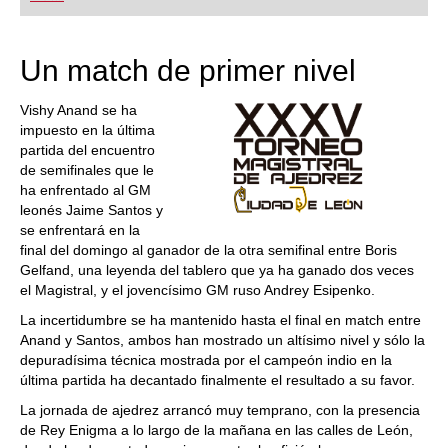
playing at a tournament level: with FRITZ, you can
train more efficiently, intelligently and with a
more personalised approach than ever before.
Un match de primer nivel
Vishy Anand se ha
impuesto en la última
partida del encuentro
de semifinales que le
ha enfrentado al GM
leonés Jaime Santos y
se enfrentará en la
final del domingo al ganador de la otra semifinal entre Boris
Gelfand, una leyenda del tablero que ya ha ganado dos veces
el Magistral, y el jovencísimo GM ruso Andrey Esipenko.
La incertidumbre se ha mantenido hasta el final en match entre
Anand y Santos, ambos han mostrado un altísimo nivel y sólo la
depuradísima técnica mostrada por el campeón indio en la
última partida ha decantado finalmente el resultado a su favor.
La jornada de ajedrez arrancó muy temprano, con la presencia
de Rey Enigma a lo largo de la mañana en las calles de León,