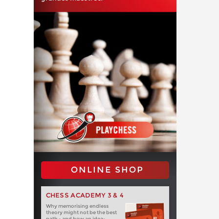
ONLINE SHOP
CHESS ACADEMY 3 & 4
Why memorising endless
theory might not be the best
path - and how an idea-