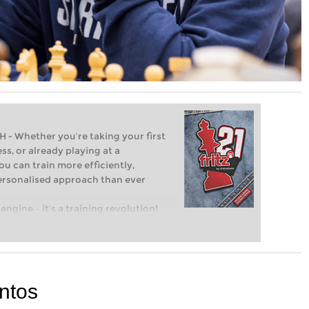
Whether you’re taking your first
ss, or already playing at a
ou can train more efficiently,
personalised approach than ever
engine – it’s a training revolution!
t steps into the world of club chess,
ent level: with FRITZ, you can train
 and with a more personalised
antos