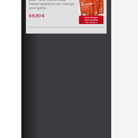
based repertoire can change
your game.
69,90 €