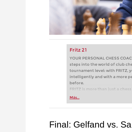
Fritz 21
YOUR PERSONAL CHESS COACH - 
steps into the world of club che
tournament level: with FRITZ, y
intelligently and with a more 
before.
FRITZ is more than just a chess 
Whether you’re taking your firs
Más...
or already playing at a tournam
more efficiently, intelligently
approach than ever before.
Final: Gelfand vs. S