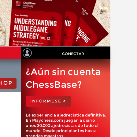
CONECTAR
¿Aún sin cuenta
ChessBase?
HOP
INFÓRMESE >
La experiencia ajedrecística definitiva.
En Playchess.com juegan a diario
unos 20.000 ajedrecistas de todo el
mundo. Desde principiantes hasta
grandes maestros.