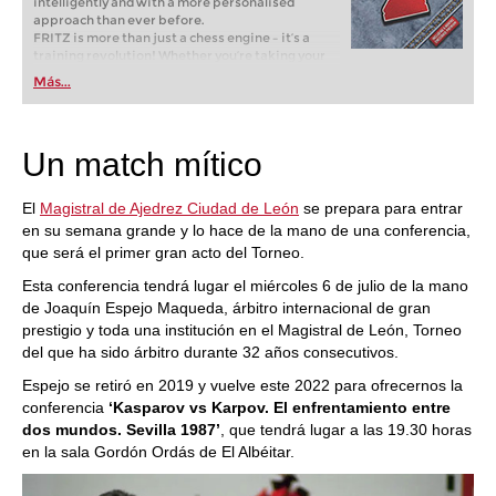
intelligently and with a more personalised
approach than ever before.
FRITZ is more than just a chess engine – it’s a
training revolution! Whether you’re taking your
first steps into the world of club chess, or already
Más...
playing at a tournament level: with FRITZ, you can
train more efficiently, intelligently and with a
more personalised approach than ever before.
Un match mítico
El
Magistral de Ajedrez Ciudad de León
se prepara para entrar
en su semana grande y lo hace de la mano de una conferencia,
que será el primer gran acto del Torneo.
Esta conferencia tendrá lugar el miércoles 6 de julio de la mano
de Joaquín Espejo Maqueda, árbitro internacional de gran
prestigio y toda una institución en el Magistral de León, Torneo
del que ha sido árbitro durante 32 años consecutivos.
Espejo se retiró en 2019 y vuelve este 2022 para ofrecernos la
conferencia
‘Kasparov vs Karpov. El enfrentamiento entre
dos mundos. Sevilla 1987’
, que tendrá lugar a las 19.30 horas
en la sala Gordón Ordás de El Albéitar.