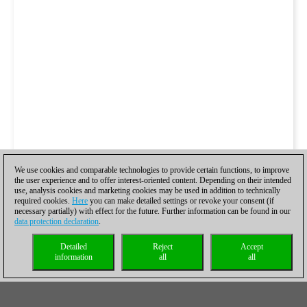
We use cookies and comparable technologies to provide certain functions, to improve
the user experience and to offer interest-oriented content. Depending on their intended
use, analysis cookies and marketing cookies may be used in addition to technically
required cookies.
Here
you can make detailed settings or revoke your consent (if
necessary partially) with effect for the future. Further information can be found in our
data protection declaration
.
Detailed
Reject
Accept
information
all
all