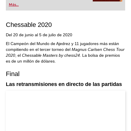
popular de Alemania” (Der Spiegel) y ofrece todo
Más...
lo que necesita el ajedrecista. La novedad más
espectacular: Fritz 17 incluye el módulo basado
en una red neuronal de inteligencia artificial, "Fat
Fritz".
Chessable 2020
Del 20 de junio al 5 de julio de 2020
El Campeón del Mundo de Ajedrez y 11 jugadores más están
compitiendo en el tercer torneo del
Magnus Carlsen Chess Tour
2020
, el
Chessable Masters by chess24
. La bolsa de premios
es de un millón de dólares.
Final
Las retransmisiones en directo de las partidas