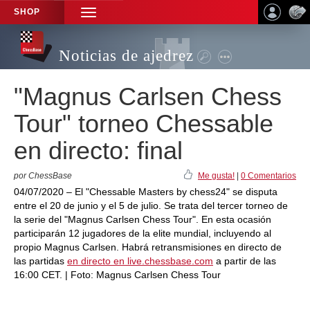
SHOP
TOGGLE
NAVIGATION
Noticias de ajedrez
"Magnus Carlsen Chess
Tour" torneo Chessable
en directo: final
por ChessBase
Me gusta!
|
0 Comentarios
04/07/2020 – El "Chessable Masters by chess24" se disputa
entre el 20 de junio y el 5 de julio. Se trata del tercer torneo de
la serie del "Magnus Carlsen Chess Tour". En esta ocasión
participarán 12 jugadores de la elite mundial, incluyendo al
propio Magnus Carlsen. Habrá retransmisiones en directo de
las partidas
en directo en live.chessbase.com
a partir de las
16:00 CET. | Foto: Magnus Carlsen Chess Tour