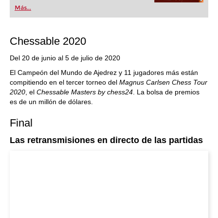
popular de Alemania” (Der Spiegel) y ofrece todo
Más...
lo que necesita el ajedrecista. La novedad más
espectacular: Fritz 17 incluye el módulo basado
en una red neuronal de inteligencia artificial, "Fat
Fritz".
Chessable 2020
Del 20 de junio al 5 de julio de 2020
El Campeón del Mundo de Ajedrez y 11 jugadores más están
compitiendo en el tercer torneo del
Magnus Carlsen Chess Tour
2020
, el
Chessable Masters by chess24
. La bolsa de premios
es de un millón de dólares.
Final
Las retransmisiones en directo de las partidas