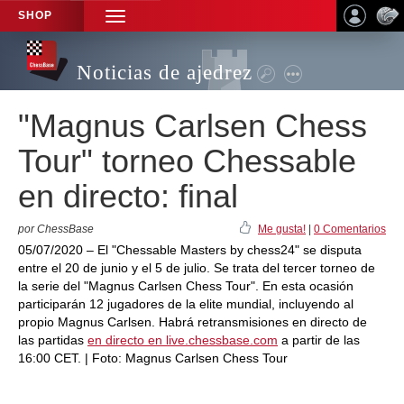
SHOP
TOGGLE
NAVIGATION
Noticias de ajedrez
"Magnus Carlsen Chess
Tour" torneo Chessable
en directo: final
por ChessBase
Me gusta!
|
0 Comentarios
05/07/2020 – El "Chessable Masters by chess24" se disputa
entre el 20 de junio y el 5 de julio. Se trata del tercer torneo de
la serie del "Magnus Carlsen Chess Tour". En esta ocasión
participarán 12 jugadores de la elite mundial, incluyendo al
propio Magnus Carlsen. Habrá retransmisiones en directo de
las partidas
en directo en live.chessbase.com
a partir de las
16:00 CET. | Foto: Magnus Carlsen Chess Tour