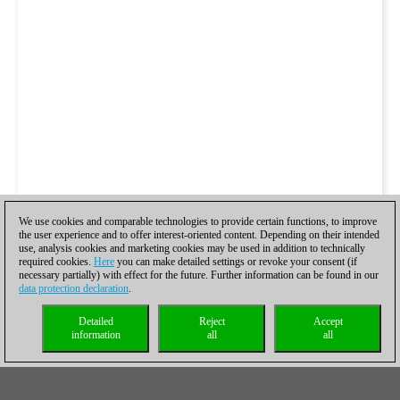
We use cookies and comparable technologies to provide certain functions, to improve
the user experience and to offer interest-oriented content. Depending on their intended
use, analysis cookies and marketing cookies may be used in addition to technically
required cookies.
Here
you can make detailed settings or revoke your consent (if
necessary partially) with effect for the future. Further information can be found in our
data protection declaration
.
Detailed
Reject
Accept
information
all
all