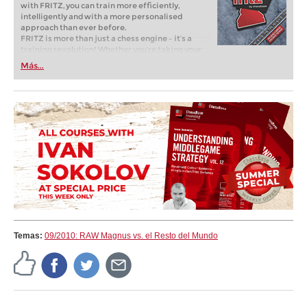
with FRITZ, you can train more efficiently,
intelligently and with a more personalised
approach than ever before.
FRITZ is more than just a chess engine – it’s a
training revolution! Whether you’re taking your
first steps into the world of club chess, or already
Más...
playing at a tournament level: with FRITZ, you can
train more efficiently, intelligently and with a
more personalised approach than ever before.
Temas:
09/2010: RAW Magnus vs. el Resto del Mundo