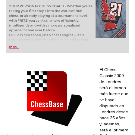
YOUR PERSONAL CHESS COACH - Whether you’re
taking your first steps into the world of club
chess, or already playing at a tournament level:
with FRITZ, you can train more efficiently,
intelligently and with a more personalised
approach than ever before.
FRITZ is more than just a chess engine – it’s a
training revolution! Whether you’re taking your
first steps into the world of club chess, or already
Más...
playing at a tournament level: with FRITZ, you can
train more efficiently, intelligently and with a
more personalised approach than ever before.
El Chess
Classic 2009
de Londres
será el torneo
más fuerte que
se haya
disputado en
Londres desde
hace 25 años
y, además,
será el primero