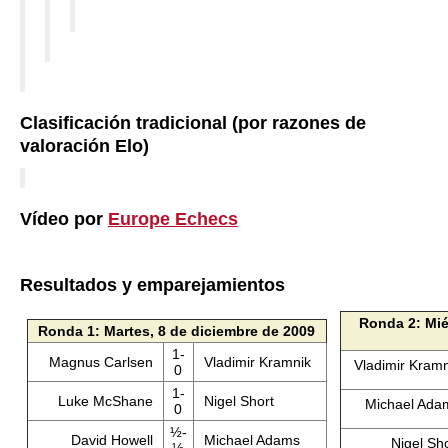
Clasificación tradicional (por razones de
valoración Elo)
Vídeo por
Europe Echecs
Resultados y emparejamientos
Ronda 2: Mié
Ronda 1: Martes, 8 de diciembre de 2009
1-
Magnus Carlsen
Vladimir Kramnik
Vladimir Kram
0
1-
Luke McShane
Nigel Short
Michael Ad
0
½-
David Howell
Michael Adams
Nigel Sh