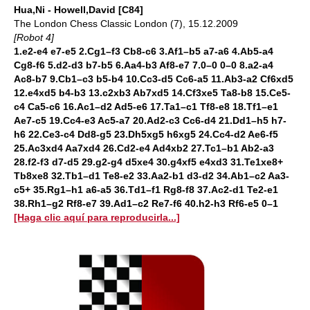
Hua,Ni - Howell,David [C84]
The London Chess Classic London (7), 15.12.2009
[Robot 4]
1.e2-e4 e7-e5 2.Cg1–f3 Cb8-c6 3.Af1–b5 a7-a6 4.Ab5-a4
Cg8-f6 5.d2-d3 b7-b5 6.Aa4-b3 Af8-e7 7.0–0 0–0 8.a2-a4
Ac8-b7 9.Cb1–c3 b5-b4 10.Cc3-d5 Cc6-a5 11.Ab3-a2 Cf6xd5
12.e4xd5 b4-b3 13.c2xb3 Ab7xd5 14.Cf3xe5 Ta8-b8 15.Ce5-
c4 Ca5-c6 16.Ac1–d2 Ad5-e6 17.Ta1–c1 Tf8-e8 18.Tf1–e1
Ae7-c5 19.Cc4-e3 Ac5-a7 20.Ad2-c3 Cc6-d4 21.Dd1–h5 h7-
h6 22.Ce3-c4 Dd8-g5 23.Dh5xg5 h6xg5 24.Cc4-d2 Ae6-f5
25.Ac3xd4 Aa7xd4 26.Cd2-e4 Ad4xb2 27.Tc1–b1 Ab2-a3
28.f2-f3 d7-d5 29.g2-g4 d5xe4 30.g4xf5 e4xd3 31.Te1xe8+
Tb8xe8 32.Tb1–d1 Te8-e2 33.Aa2-b1 d3-d2 34.Ab1–c2 Aa3-
c5+ 35.Rg1–h1 a6-a5 36.Td1–f1 Rg8-f8 37.Ac2-d1 Te2-e1
38.Rh1–g2 Rf8-e7 39.Ad1–c2 Re7-f6 40.h2-h3 Rf6-e5 0–1
[Haga clic aquí para reproducirla...]