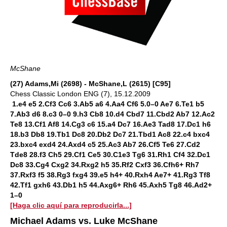
McShane
(27) Adams,Mi (2698) - McShane,L (2615) [C95]
Chess Classic London ENG (7), 15.12.2009
1.e4 e5 2.Cf3 Cc6 3.Ab5 a6 4.Aa4 Cf6 5.0–0 Ae7 6.Te1 b5
7.Ab3 d6 8.c3 0–0 9.h3 Cb8 10.d4 Cbd7 11.Cbd2 Ab7 12.Ac2
Te8 13.Cf1 Af8 14.Cg3 c6 15.a4 Dc7 16.Ae3 Tad8 17.Dc1 h6
18.b3 Db8 19.Tb1 Dc8 20.Db2 Dc7 21.Tbd1 Ac8 22.c4 bxc4
23.bxc4 exd4 24.Axd4 c5 25.Ac3 Ab7 26.Cf5 Te6 27.Cd2
Tde8 28.f3 Ch5 29.Cf1 Ce5 30.C1e3 Tg6 31.Rh1 Cf4 32.Dc1
Dc8 33.Cg4 Cxg2 34.Rxg2 h5 35.Rf2 Cxf3 36.Cfh6+ Rh7
37.Rxf3 f5 38.Rg3 fxg4 39.e5 h4+ 40.Rxh4 Ae7+ 41.Rg3 Tf8
42.Tf1 gxh6 43.Db1 h5 44.Axg6+ Rh6 45.Axh5 Tg8 46.Ad2+
1–0
[Haga clic aquí para reproducirla...]
Michael Adams vs. Luke McShane