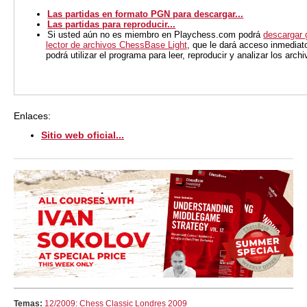
Las partidas en formato PGN para descargar...
Las partidas para reproducir...
Si usted aún no es miembro en Playchess.com podrá
descargar 
lector de archivos ChessBase Light
, que le dará acceso inmediat
podrá utilizar el programa para leer, reproducir y analizar los arc
Enlaces:
Sitio web oficial...
Temas:
12/2009: Chess Classic Londres 2009