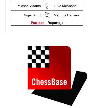
1-
Michael Adams
Luke McShane
0
½–
Nigel Short
Magnus Carlsen
½
Partidas
- Reportaje