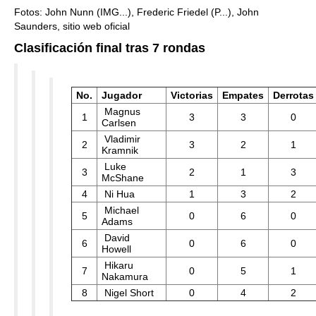
Fotos: John Nunn (IMG...), Frederic Friedel (P...), John
Saunders, sitio web oficial
Clasificación final tras 7 rondas
No.
Jugador
Victorias
Empates
Derrotas
Magnus
1
3
3
0
Carlsen
Vladimir
2
3
2
1
Kramnik
Luke
3
2
1
3
McShane
4
Ni Hua
1
3
2
Michael
5
0
6
0
Adams
David
6
0
6
0
Howell
Hikaru
7
0
5
1
Nakamura
8
Nigel Short
0
4
2