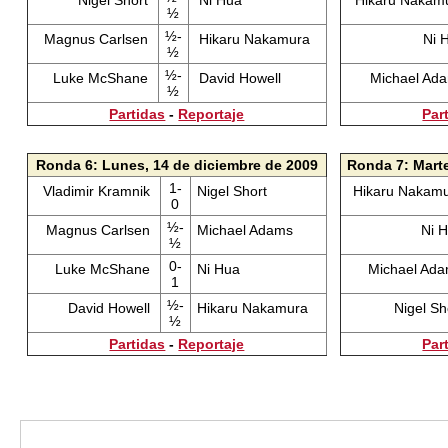
Nigel Short
Ni Hua
Hikaru Nakam
½
½-
Magnus Carlsen
Hikaru Nakamura
Ni 
½
½-
Luke McShane
David Howell
Michael Ad
½
Partidas
-
Reportaje
Par
Ronda 6: Lunes, 14 de diciembre de 2009
Ronda 7: Marte
1-
Vladimir Kramnik
Nigel Short
Hikaru Nakam
0
½-
Magnus Carlsen
Michael Adams
Ni 
½
0-
Luke McShane
Ni Hua
Michael Ad
1
½-
David Howell
Hikaru Nakamura
Nigel Sh
½
Partidas
-
Reportaje
Par