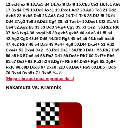
12.exf6 exf6 13.Ac5 d4 14.Axf8 Dxf8 15.Cb5 Ce3 16.Tc1 Ah6
17.Dxd4 Cf5 18.Dc3 Axc1 19.Rxc1 Ad7 20.Ad3 Tc8 21.Dd2
Axb5 22.Axb5 Dc5 23.Ad3 Ce3 24.Te1 Te8 25.Df2 f5 26.f4
Dd4 27.g3 Te6 28.Dd2 Cg4 29.h3 Txe1+ 30.Dxe1 Cf2 31.Af1
Ce4 32.Ag2 b6 33.c3 Dd3 34.g4 Cg3 35.b3 Ce2+ 36.Rb2 Rf8
37.Ac6 fxg4 38.hxg4 h5 39.gxh5 gxh5 40.a4 a6 41.f5 h4
42.Ag2 Cg3 43.f6 Dd6 44.Df2 Rg8 45.b4 a5 46.bxa5 bxa5
47.Rc2 Rh7 48.c4 Da3 49.Ae4+ Rg8 50.Df4 Dxa4+ 51.Rd2
Cxe4+ 52.Dxe4 Da2+ 53.Rc3 Da1+ 54.Rb3 Dd1+ 55.Rb2 Dh5
56.c5 h3 57.c6 a4 58.Ra2 Dd1 59.De8+ Rh7 60.Dxf7+ Rh6
61.c7 Dc2+ 62.Ra3 h2 63.Dg7+ Rh5 64.Dh8+ Rg6 65.Dg8+
Rxf6 66.c8D Dxc8 67.Dxc8 h1D 68.Da6+ Re5 69.Db5+ Dd5
70.Rxa4 Dxb5+ 71.Rxb5 ½–½
[Haga clic aquí para reproducirla...]
Nakamura vs. Kramnik