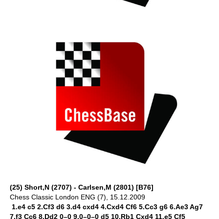
(25) Short,N (2707) - Carlsen,M (2801) [B76]
Chess Classic London ENG (7), 15.12.2009
1.e4 c5 2.Cf3 d6 3.d4 cxd4 4.Cxd4 Cf6 5.Cc3 g6 6.Ae3 Ag7
7.f3 Cc6 8.Dd2 0–0 9.0–0–0 d5 10.Rb1 Cxd4 11.e5 Cf5