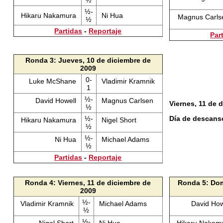
½
½-
Hikaru Nakamura
Ni Hua
Magnus Carl
½
Partidas
-
Reportaje
Par
Ronda 3: Jueves, 10 de diciembre de
2009
0-
Luke McShane
Vladimir Kramnik
1
½-
David Howell
Magnus Carlsen
Viernes, 11 de 
½
½-
Día de descans
Hikaru Nakamura
Nigel Short
½
½-
Ni Hua
Michael Adams
½
Partidas
-
Reportaje
Ronda 4: Viernes, 11 de diciembre de
Ronda 5: Dom
2009
½-
Vladimir Kramnik
Michael Adams
David Ho
½
½-