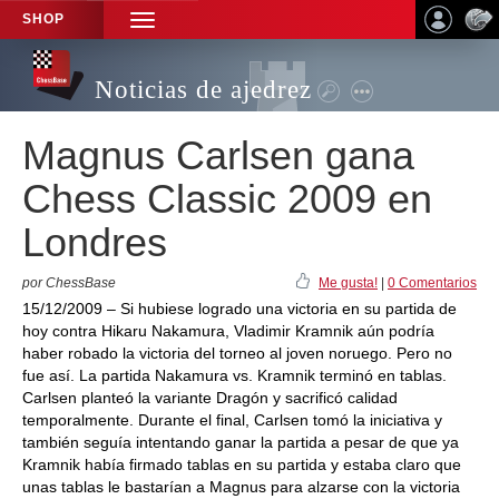
SHOP
TOGGLE
NAVIGATION
Noticias de ajedrez
Magnus Carlsen gana
Chess Classic 2009 en
Londres
por ChessBase
Me gusta!
|
0 Comentarios
15/12/2009 – Si hubiese logrado una victoria en su partida de
hoy contra Hikaru Nakamura, Vladimir Kramnik aún podría
haber robado la victoria del torneo al joven noruego. Pero no
fue así. La partida Nakamura vs. Kramnik terminó en tablas.
Carlsen planteó la variante Dragón y sacrificó calidad
temporalmente. Durante el final, Carlsen tomó la iniciativa y
también seguía intentando ganar la partida a pesar de que ya
Kramnik había firmado tablas en su partida y estaba claro que
unas tablas le bastarían a Magnus para alzarse con la victoria