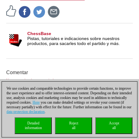
ChessBase
Pistas, tutoriales e indicaciones sobre nuestros
productos, para sacarles todo el partido y más.
Comentar
Normas sobre los comentarios
We use cookies and comparable technologies to provide certain functions, to improve
Usuario
the user experience and to offer interest-oriented content. Depending on their intended
use, analysis cookies and marketing cookies may be used in addition to technically
Contraseña
required cookies.
Here
you can make detailed settings or revoke your consent (if
¿Aún no eres usuario?
Registro
necessary partially) with effect for the future. Further information can be found in our
Comentario
data protection declaration
.
Detailed
Reject
Accept
information
all
all