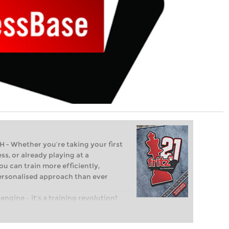
Whether you’re taking your first
ss, or already playing at a
ou can train more efficiently,
personalised approach than ever
engine – it’s a training revolution!
t steps into the world of club chess,
ent level: with FRITZ, you can train