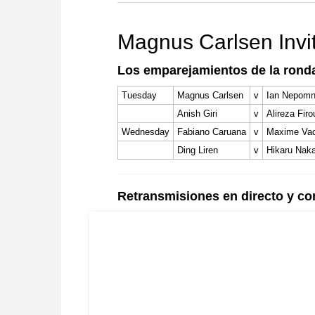
more efficiently, intelligently
approach than ever before.
Magnus Carlsen Invit
Los emparejamientos de la rond
Tuesday
Magnus Carlsen
v
Ian Nepomn
Anish Giri
v
Alireza Firo
Wednesday
Fabiano Caruana
v
Maxime Vac
Ding Liren
v
Hikaru Nak
Retransmisiones en directo y c