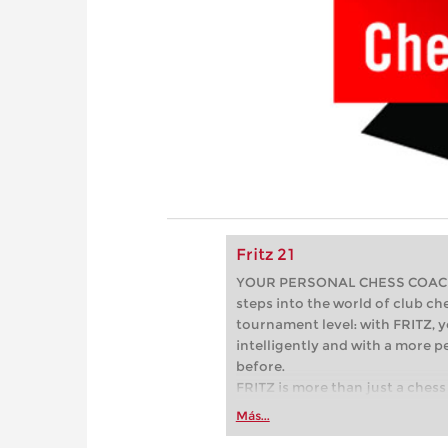
Fritz 21
YOUR PERSONAL CHESS COACH - 
steps into the world of club che
tournament level: with FRITZ, y
intelligently and with a more 
before.
FRITZ is more than just a chess 
Whether you’re taking your firs
Más...
or already playing at a tournam