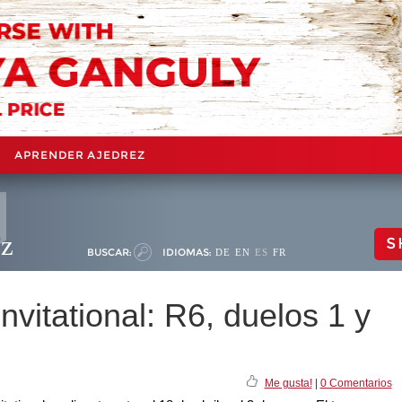
APRENDER AJEDREZ
ez
S
BUSCAR:
IDIOMAS:
DE
EN
ES
FR
vitational: R6, duelos 1 y
Me gusta!
|
0 Comentarios