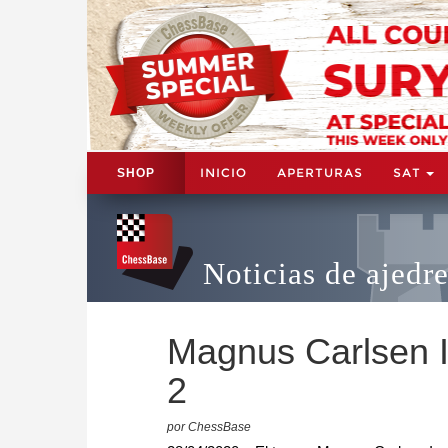
INICIO
APERTURAS
SAT
SHOP
Noticias de ajedr
Magnus Carlsen In
2
por ChessBase