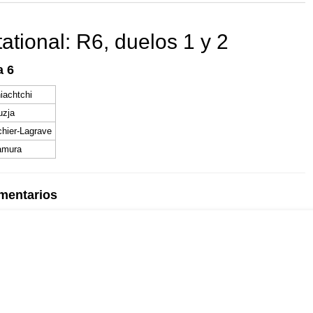
 and with a more personalised
ational: R6, duelos 1 y 2
a 6
iachtchi
uzja
hier-Lagrave
amura
omentarios