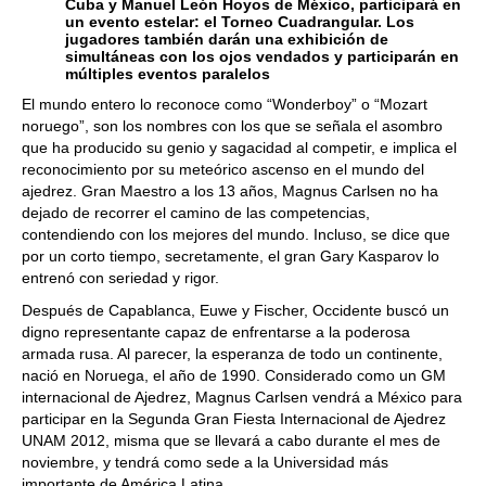
Cuba y Manuel León Hoyos de México, participará en
un evento estelar: el Torneo Cuadrangular. Los
jugadores también darán una exhibición de
simultáneas con los ojos vendados y participarán en
múltiples eventos paralelos
El mundo entero lo reconoce como “Wonderboy” o “Mozart
noruego”, son los nombres con los que se señala el asombro
que ha producido su genio y sagacidad al competir, e implica el
reconocimiento por su meteórico ascenso en el mundo del
ajedrez. Gran Maestro a los 13 años, Magnus Carlsen no ha
dejado de recorrer el camino de las competencias,
contendiendo con los mejores del mundo. Incluso, se dice que
por un corto tiempo, secretamente, el gran Gary Kasparov lo
entrenó con seriedad y rigor.
Después de Capablanca, Euwe y Fischer, Occidente buscó un
digno representante capaz de enfrentarse a la poderosa
armada rusa. Al parecer, la esperanza de todo un continente,
nació en Noruega, el año de 1990. Considerado como un GM
internacional de Ajedrez, Magnus Carlsen vendrá a México para
participar en la Segunda Gran Fiesta Internacional de Ajedrez
UNAM 2012, misma que se llevará a cabo durante el mes de
noviembre, y tendrá como sede a la Universidad más
importante de América Latina.