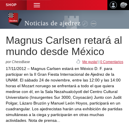
SHOP
TOGGLE
NAVIGATION
Noticias de ajedrez
Magnus Carlsen retará al
mundo desde México
por ChessBase
Me gusta!
|
0 Comentarios
17/11/2012 – Magnus Carlsen estará en México D. F. para
participar en la II Gran Fiesta Internacional de Ajedrez de la
UNAM. El sábado 24 de noviembre, entre las 12:00 y las 14:00
horas el Mozart noruego se enfrentará a todo el que quiera
medirse con él, en la Sala Nezahualcóyotl del Centro Cultural
Universitario (Insurgentes Sur 3000, Coyoacán) Junto con Judit
Polgar, Lázaro Bruzón y Manuel León Hoyos, participará en un
cuadrangular. Los ajedrecistas harán una exhibición de partidas
simultáneas a la ciega y participarán en otras muchas
actividades. Nota de prensa...