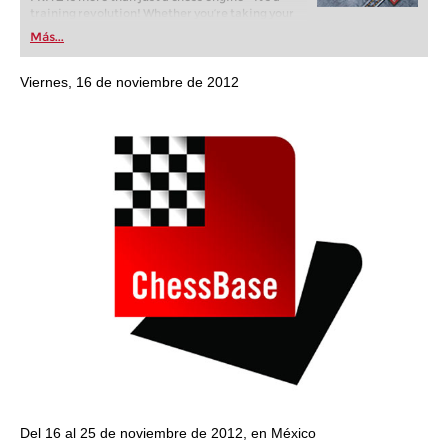
training revolution! Whether you’re taking your
first steps into the world of club chess, or already
Más...
playing at a tournament level: with FRITZ, you can
train more efficiently, intelligently and with a
more personalised approach than ever before.
Viernes, 16 de noviembre de 2012
Del 16 al 25 de noviembre de 2012, en México