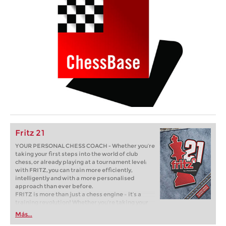
Fritz 21
YOUR PERSONAL CHESS COACH - Whether you’re
taking your first steps into the world of club
chess, or already playing at a tournament level:
with FRITZ, you can train more efficiently,
intelligently and with a more personalised
approach than ever before.
FRITZ is more than just a chess engine – it’s a
training revolution! Whether you’re taking your
first steps into the world of club chess, or already
Más...
playing at a tournament level: with FRITZ, you can