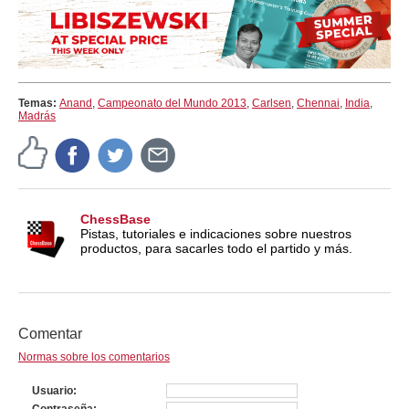
Temas:
Anand
,
Campeonato del Mundo 2013
,
Carlsen
,
Chennai
,
India
,
Madrás
ChessBase
Pistas, tutoriales e indicaciones sobre nuestros
productos, para sacarles todo el partido y más.
Comentar
Normas sobre los comentarios
Usuario
Contraseña