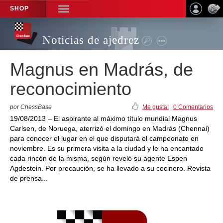
SHOP
TOGGLE
NAVIGATION
Noticias de ajedrez
Magnus en Madrás, de
reconocimiento
por ChessBase
Me gusta!
|
0 Comentarios
19/08/2013 – El aspirante al máximo título mundial Magnus
Carlsen, de Noruega, aterrizó el domingo en Madrás (Chennai)
para conocer el lugar en el que disputará el campeonato en
noviembre. Es su primera visita a la ciudad y le ha encantado
cada rincón de la misma, según reveló su agente Espen
Agdestein. Por precaución, se ha llevado a su cocinero. Revista
de prensa...