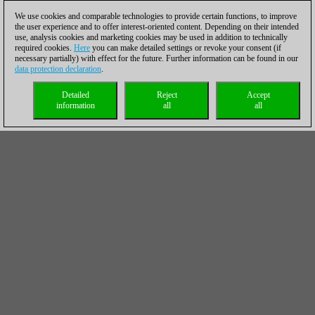
We use cookies and comparable technologies to provide certain functions, to improve
the user experience and to offer interest-oriented content. Depending on their intended
use, analysis cookies and marketing cookies may be used in addition to technically
required cookies.
Here
you can make detailed settings or revoke your consent (if
necessary partially) with effect for the future. Further information can be found in our
data protection declaration
.
Detailed
Reject
Accept
information
all
all