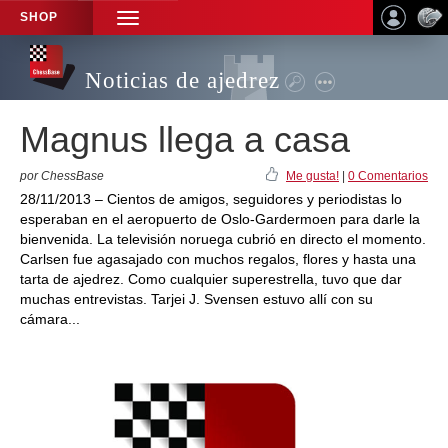
SHOP
TOGGLE
NAVIGATION
Noticias de ajedrez
Magnus llega a casa
por ChessBase
Me gusta!
|
0 Comentarios
28/11/2013 – Cientos de amigos, seguidores y periodistas lo
esperaban en el aeropuerto de Oslo-Gardermoen para darle la
bienvenida. La televisión noruega cubrió en directo el momento.
Carlsen fue agasajado con muchos regalos, flores y hasta una
tarta de ajedrez. Como cualquier superestrella, tuvo que dar
muchas entrevistas. Tarjei J. Svensen estuvo allí con su
cámara...