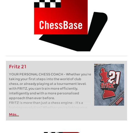
Fritz 21
YOUR PERSONAL CHESS COACH - Whether you’re
taking your first steps into the world of club
chess, or already playing at a tournament level:
with FRITZ, you can train more efficiently,
intelligently and with a more personalised
approach than ever before.
FRITZ is more than just a chess engine – it’s a
training revolution! Whether you’re taking your
first steps into the world of club chess, or already
Más...
playing at a tournament level: with FRITZ, you can
train more efficiently, intelligently and with a
more personalised approach than ever before.