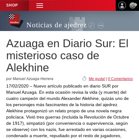
SHOP
TOGGLE
NAVIGATION
Noticias de ajedrez
Azuaga en Diario Sur: El
misterioso caso de
Alekhine
por Manuel Azuaga Herrera
Me gusta!
|
0 Comentarios
17/02/2020 – Nuevo artículo publicado en diario SUR por
Manuel Azuaga. En esta ocasión revisa la vida (y muerte) del
cuatro campeón del mundo Alexander Alekhine, quizás uno de
los personajes más fascinantes de la historia del ajedrez.
Alekhine protagonizó un relato propio de una novela negra
policíaca. Vivió tres guerras (incluida la Revolución de Octubre
de 1917), simpatizó (por conveniencia o supervivencia, según
se observe) con los nazis, fue arrestado en varias ocasiones,
condenado a muerte, repudiado por el resto de jugadores,