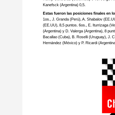
Kanefsck (Argentina) 0,5.
Estas fueron las posiciones finales en l
1os., J. Granda (Perú), A. Shabalov (EE.U
(EE.UU), 8,5 puntos. 6os., E. Iturrizaga (V
(Argentina) y D. Valerga (Argentina), 8 pun
Bacallao (Cuba), B. Roselli (Uruguay), J. C
Hernández (México) y P. Ricardi (Argentina)