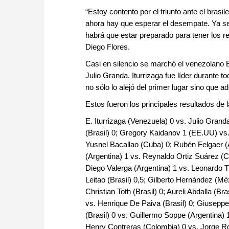
“Estoy contento por el triunfo ante el brasi
ahora hay que esperar el desempate. Ya se
habrá que estar preparado para tener los re
Diego Flores.
Casi en silencio se marchó el venezolano E
Julio Granda. Iturrizaga fue líder durante t
no sólo lo alejó del primer lugar sino que 
Estos fueron los principales resultados de l
E. Iturrizaga (Venezuela) 0 vs. Julio Grand
(Brasil) 0; Gregory Kaidanov 1 (EE.UU) vs
Yusnel Bacallao (Cuba) 0; Rubén Felgaer 
(Argentina) 1 vs. Reynaldo Ortiz Suárez (C
Diego Valerga (Argentina) 1 vs. Leonardo T
Leitao (Brasil) 0,5; Gilberto Hernández (Mé
Christian Toth (Brasil) 0; Aureli Abdalla (B
vs. Henrique De Paiva (Brasil) 0; Giuseppe 
(Brasil) 0 vs. Guillermo Soppe (Argentina) 
Henry Contreras (Colombia) 0 vs. Jorge Ros