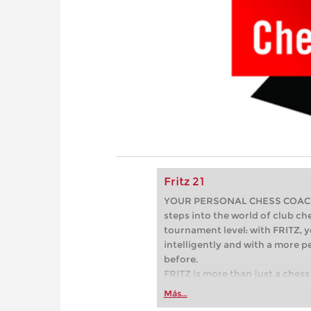
Fritz 21
YOUR PERSONAL CHESS COACH - 
steps into the world of club che
tournament level: with FRITZ, y
intelligently and with a more 
before.
FRITZ is more than just a chess 
Whether you’re taking your firs
Más...
or already playing at a tournam