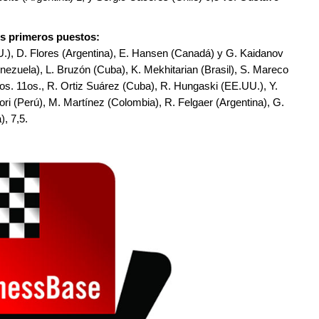
os primeros puestos:
U.), D. Flores (Argentina), E. Hansen (Canadá) y G. Kaidanov
enezuela), L. Bruzón (Cuba), K. Mekhitarian (Brasil), S. Mareco
tos. 11os., R. Ortiz Suárez (Cuba), R. Hungaski (EE.UU.), Y.
ori (Perú), M. Martínez (Colombia), R. Felgaer (Argentina), G.
, 7,5.