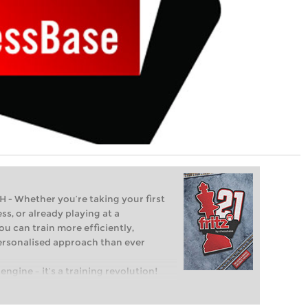
Whether you’re taking your first
ss, or already playing at a
ou can train more efficiently,
personalised approach than ever
engine – it’s a training revolution!
t steps into the world of club chess,
ent level: with FRITZ, you can train