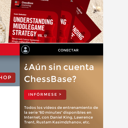
CONECTAR
¿Aún sin cuenta
ChessBase?
HOP
INFÓRMESE >
Todos los vídeos de entrenamiento de
la serie "60 minutes" disponibles en
Internet, con Daniel King, Lawrence
Trent, Rustam Kasimdzhanov, etc.