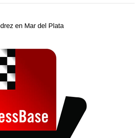
 and with a more personalised
edrez en Mar del Plata