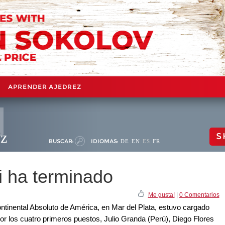
APRENDER AJEDREZ
ez
S
BUSCAR:
IDIOMAS:
DE
EN
ES
FR
i ha terminado
Me gusta!
|
0 Comentarios
ntinental Absoluto de América, en Mar del Plata, estuvo cargado
por los cuatro primeros puestos, Julio Granda (Perú), Diego Flores