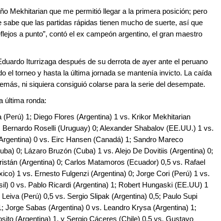
leño Mekhitarian que me permitió llegar a la primera posición; pero
 sabe que las partidas rápidas tienen mucho de suerte, así que
flejos a punto”, contó el ex campeón argentino, el gran maestro
duardo Iturrizaga después de su derrota de ayer ante el peruano
odo el torneo y hasta la última jornada se mantenía invicto. La caída
además, ni siquiera consiguió colarse para la serie del desempate.
a última ronda:
a (Perú) 1; Diego Flores (Argentina) 1 vs. Krikor Mekhitarian
. Bernardo Roselli (Uruguay) 0; Alexander Shabalov (EE.UU.) 1 vs.
(Argentina) 0 vs. Eirc Hansen (Canadá) 1; Sandro Mareco
uba) 0; Lázaro Bruzón (Cuba) 1 vs. Alejo De Dovitiis (Argentina) 0;
ristán (Argentina) 0; Carlos Matamoros (Ecuador) 0,5 vs. Rafael
xico) 1 vs. Ernesto Fulgenzi (Argentina) 0; Jorge Cori (Perú) 1 vs.
rasil) 0 vs. Pablo Ricardi (Argentina) 1; Robert Hungaski (EE.UU) 1
Leiva (Perú) 0,5 vs. Sergio Slipak (Argentina) 0,5; Paulo Supi
1; Jorge Sabas (Argentina) 0 vs. Leandro Krysa (Argentina) 1;
ito (Argentina) 1, y Sergio Cáceres (Chile) 0,5 vs. Gustavo