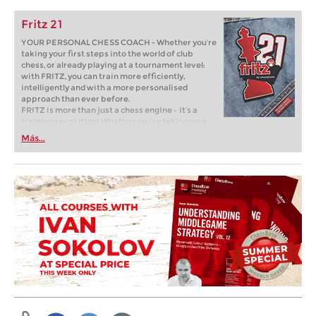
Fritz 21
YOUR PERSONAL CHESS COACH - Whether you’re
taking your first steps into the world of club
chess, or already playing at a tournament level:
with FRITZ, you can train more efficiently,
intelligently and with a more personalised
approach than ever before.
FRITZ is more than just a chess engine – it’s a
training revolution! Whether you’re taking your
first steps into the world of club chess, or already
Más...
playing at a tournament level: with FRITZ, you can
train more efficiently, intelligently and with a
more personalised approach than ever before.