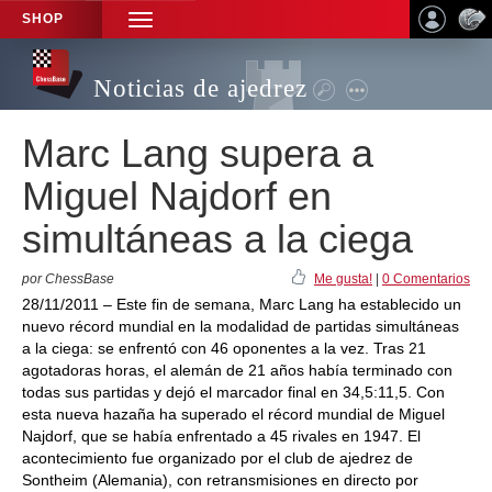
SHOP
TOGGLE
NAVIGATION
Noticias de ajedrez
Marc Lang supera a
Miguel Najdorf en
simultáneas a la ciega
por ChessBase
Me gusta!
|
0 Comentarios
28/11/2011 – Este fin de semana, Marc Lang ha establecido un
nuevo récord mundial en la modalidad de partidas simultáneas
a la ciega: se enfrentó con 46 oponentes a la vez. Tras 21
agotadoras horas, el alemán de 21 años había terminado con
todas sus partidas y dejó el marcador final en 34,5:11,5. Con
esta nueva hazaña ha superado el récord mundial de Miguel
Najdorf, que se había enfrentado a 45 rivales en 1947. El
acontecimiento fue organizado por el club de ajedrez de
Sontheim (Alemania), con retransmisiones en directo por