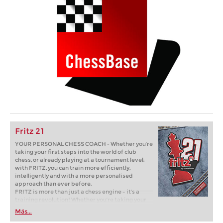
Fritz 21
YOUR PERSONAL CHESS COACH - Whether you’re
taking your first steps into the world of club
chess, or already playing at a tournament level:
with FRITZ, you can train more efficiently,
intelligently and with a more personalised
approach than ever before.
FRITZ is more than just a chess engine – it’s a
training revolution! Whether you’re taking your
first steps into the world of club chess, or already
Más...
playing at a tournament level: with FRITZ, you can