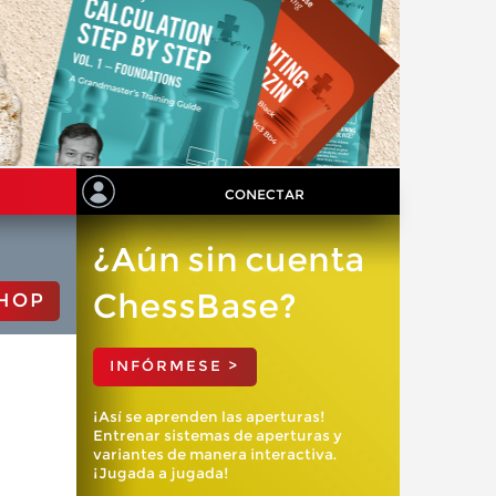
CONECTAR
¿Aún sin cuenta
ChessBase?
HOP
INFÓRMESE >
¡Así se aprenden las aperturas!
Entrenar sistemas de aperturas y
variantes de manera interactiva.
¡Jugada a jugada!