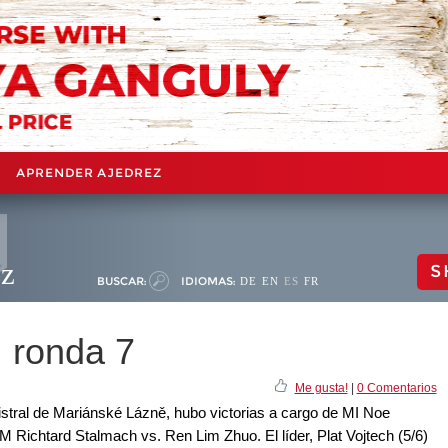
APRENDER AJEDREZ
ez
S
BUSCAR:
IDIOMAS:
DE
EN
ES
FR
 ronda 7
Me gusta!
|
0 Comentarios
istral de Mariánské Lázně, hubo victorias a cargo de MI Noe
ichtard Stalmach vs. Ren Lim Zhuo. El líder, Plat Vojtech (5/6)