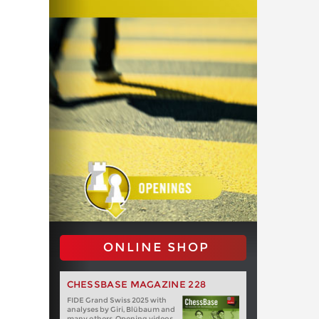
ONLINE SHOP
CHESSBASE MAGAZINE 228
FIDE Grand Swiss 2025 with
analyses by Giri, Blübaum and
many others. Opening videos