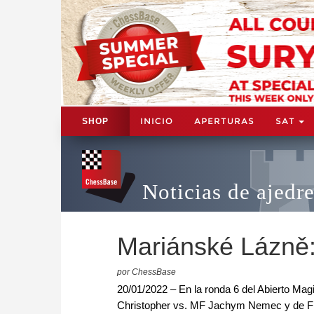
INICIO
APERTURAS
SAT
SHOP
Noticias de ajedr
Mariánské Lázně:
por ChessBase
20/01/2022 – En la ronda 6 del Abierto Mag
Christopher vs. MF Jachym Nemec y de FM R