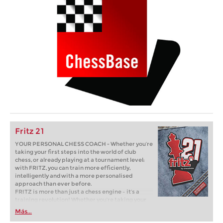
Fritz 21
YOUR PERSONAL CHESS COACH - Whether you’re
taking your first steps into the world of club
chess, or already playing at a tournament level:
with FRITZ, you can train more efficiently,
intelligently and with a more personalised
approach than ever before.
FRITZ is more than just a chess engine – it’s a
training revolution! Whether you’re taking your
first steps into the world of club chess, or already
Más...
playing at a tournament level: with FRITZ, you can