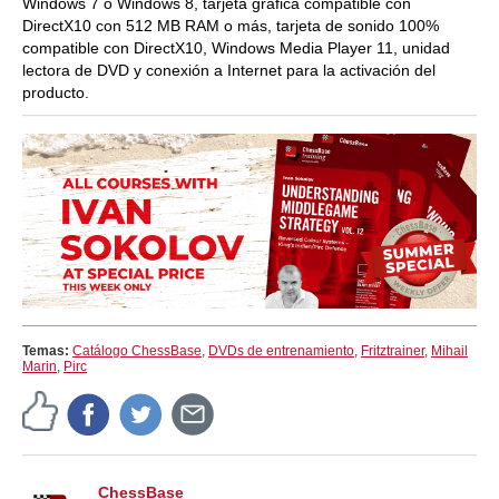
Windows 7 o Windows 8, tarjeta gráfica compatible con
DirectX10 con 512 MB RAM o más, tarjeta de sonido 100%
compatible con DirectX10, Windows Media Player 11, unidad
lectora de DVD y conexión a Internet para la activación del
producto.
Temas:
Catálogo ChessBase
,
DVDs de entrenamiento
,
Fritztrainer
,
Mihail
Marin
,
Pirc
ChessBase