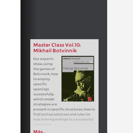
Master Class Vol.10:
Mikhail Botvinnik
Our experts
show, using
the games of
Botvinnik, how
to employ
specific
openings
successfully,
which model
strategies are
present in specific structures, how to
find tactical solutions and rules for
how to bring endings to a successful
conclusion
Más...