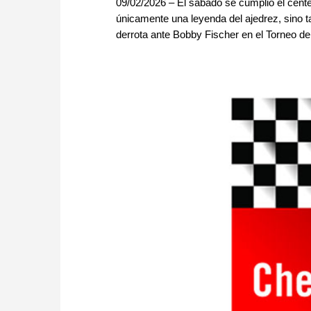
09/02/2026 – El sábado se cumplió el cent
únicamente una leyenda del ajedrez, sino ta
derrota ante Bobby Fischer en el Torneo de