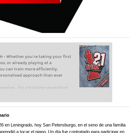
Whether you’re taking your first
ss, or already playing at a
ou can train more efficiently,
personalised approach than ever
engine – it’s a training revolution!
t steps into the world of club chess,
ent level: with FRITZ, you can train
 and with a more personalised
nario
26 en Leningrado, hoy San Petersburgo, en el seno de una familia
prendió a tocar el piano. Un día fue contratado para participar en