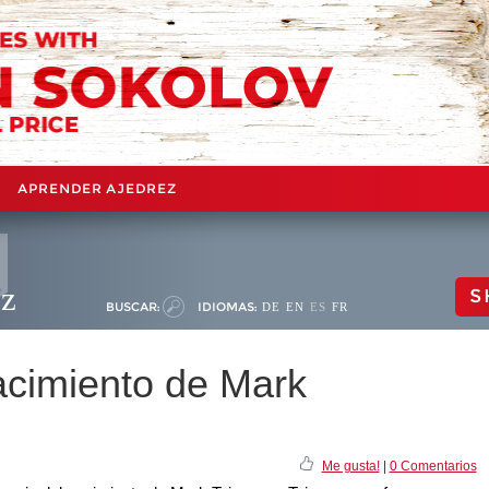
APRENDER AJEDREZ
ez
S
BUSCAR:
IDIOMAS:
DE
EN
ES
FR
acimiento de Mark
Me gusta!
|
0 Comentarios