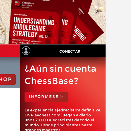
CONECTAR
¿Aún sin cuenta
ChessBase?
HOP
INFÓRMESE >
La experiencia ajedrecística definitiva.
En Playchess.com juegan a diario
unos 20.000 ajedrecistas de todo el
mundo. Desde principiantes hasta
grandes maestros.