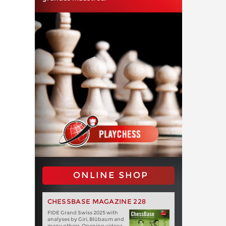
ONLINE SHOP
CHESSBASE MAGAZINE 228
FIDE Grand Swiss 2025 with
analyses by Giri, Blübaum and
many others. Opening videos