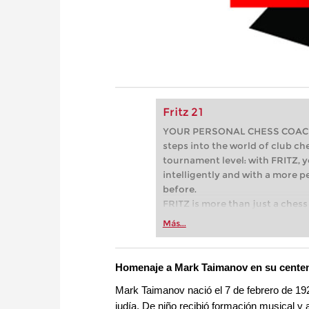
Fritz 21
YOUR PERSONAL CHESS COACH - 
steps into the world of club che
tournament level: with FRITZ, y
intelligently and with a more 
before.
FRITZ is more than just a chess 
Whether you’re taking your firs
Más...
or already playing at a tournam
more efficiently, intelligently
approach than ever before.
Homenaje a Mark Taimanov en su cente
Mark Taimanov nació el 7 de febrero de 19
judía. De niño recibió formación musical y a