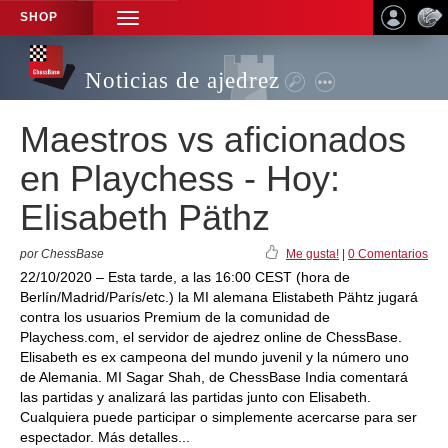
SHOP
TOGGLE
NAVIGATION
Noticias de ajedrez
Maestros vs aficionados
en Playchess - Hoy:
Elisabeth Päthz
por ChessBase
Me gusta!
|
0 Comentarios
22/10/2020 – Esta tarde, a las 16:00 CEST (hora de
Berlín/Madrid/París/etc.) la MI alemana Elistabeth Pähtz jugará
contra los usuarios Premium de la comunidad de
Playchess.com, el servidor de ajedrez online de ChessBase.
Elisabeth es ex campeona del mundo juvenil y la número uno
de Alemania. MI Sagar Shah, de ChessBase India comentará
las partidas y analizará las partidas junto con Elisabeth.
Cualquiera puede participar o simplemente acercarse para ser
espectador. Más detalles...