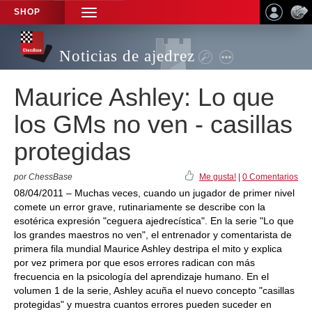
SHOP
TOGGLE
NAVIGATION
Noticias de ajedrez
Maurice Ashley: Lo que
los GMs no ven - casillas
protegidas
por ChessBase
Me gusta!
|
0 Comentarios
08/04/2011 – Muchas veces, cuando un jugador de primer nivel
comete un error grave, rutinariamente se describe con la
esotérica expresión "ceguera ajedrecística". En la serie "Lo que
los grandes maestros no ven", el entrenador y comentarista de
primera fila mundial Maurice Ashley destripa el mito y explica
por vez primera por que esos errores radican con más
frecuencia en la psicología del aprendizaje humano. En el
volumen 1 de la serie, Ashley acuña el nuevo concepto "casillas
protegidas" y muestra cuantos errores pueden suceder en