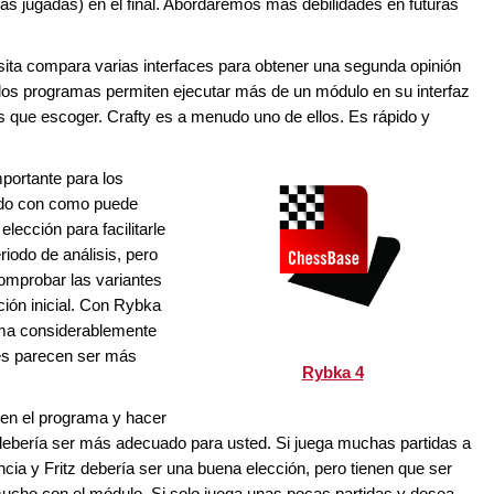
as jugadas) en el final. Abordaremos más debilidades en futuras
ita compara varias interfaces para obtener una segunda opinión
 los programas permiten ejecutar más de un módulo en su interfaz
s que escoger. Crafty es a menudo uno de ellos. Es rápido y
mportante para los
ado con como puede
elección para facilitarle
riodo de análisis, pero
omprobar las variantes
ión inicial. Con Rybka
rma considerablemente
tes parecen ser más
Rybka 4
n en el programa y hacer
debería ser más adecuado para usted. Si juega muchas partidas a
ncia y Fritz debería ser una buena elección, pero tienen que ser
mucho con el módulo. Si solo juega unas pocas partidas y desea