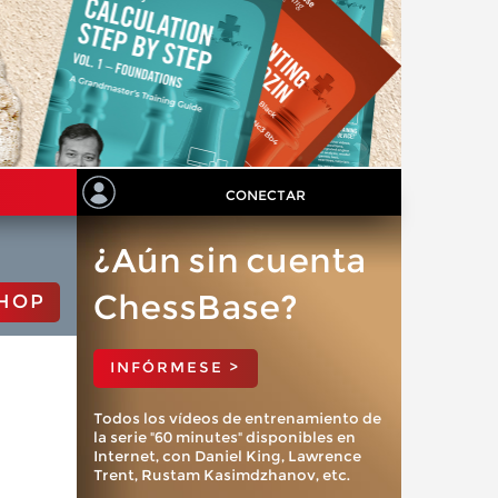
CONECTAR
¿Aún sin cuenta
ChessBase?
HOP
INFÓRMESE >
Todos los vídeos de entrenamiento de
la serie "60 minutes" disponibles en
Internet, con Daniel King, Lawrence
Trent, Rustam Kasimdzhanov, etc.