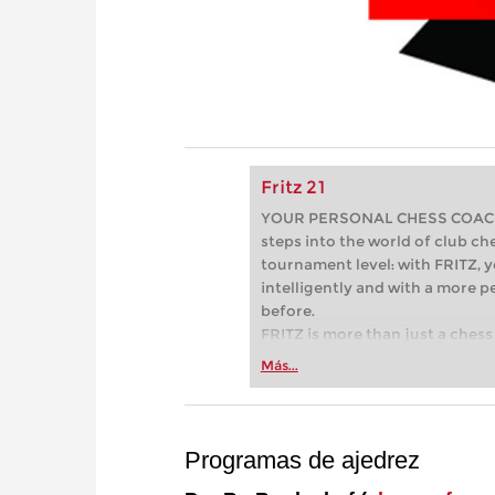
Fritz 21
YOUR PERSONAL CHESS COACH - 
steps into the world of club che
tournament level: with FRITZ, y
intelligently and with a more 
before.
FRITZ is more than just a chess 
Whether you’re taking your firs
Más...
or already playing at a tournam
more efficiently, intelligently
approach than ever before.
Programas de ajedrez