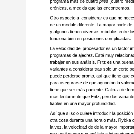
programa más de cuatro
plies
(cuatro medi
crónicas, a medida que las encontremos.
Otro aspecto a considerar es que no neces
de un módulo diferente. La mayor parte de
y algunos tienen diversos módulos entre lo
funciona bien en posiciones complicadas.
La velocidad del procesador es un factor i
programas de ajedrez. Está muy relacion
trabajar en sus análisis. Fritz es una buena 
variantes a considerar tras solo un corto pe
puede perderse pronto, así que tiene que c
para asegurarse de que aguantan la valorac
tiene que ser más paciente. Calcula de fo
más lentamente que Fritz, pero las varian
fiables en una mayor profundidad.
Así que si solo quiere introducir la posició
otra cosa durante una hora o más, Rybka 
la vez, la velocidad de de la mayor importa
muy activo con sus análisis e interactuar 