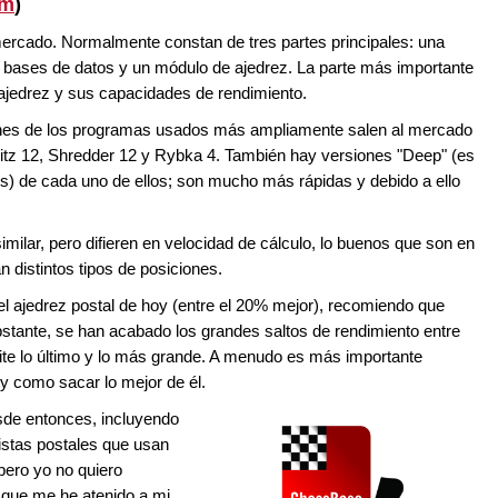
om
)
rcado. Normalmente constan de tres partes principales: una
 de bases de datos y un módulo de ajedrez. La parte más importante
 ajedrez y sus capacidades de rendimiento.
ones de los programas usados más ampliamente salen al mercado
ritz 12, Shredder 12 y Rybka 4. También hay versiones "Deep" (es
s) de cada uno de ellos; son mucho más rápidas y debido a ello
milar, pero difieren en velocidad de cálculo, lo buenos que son en
n distintos tipos de posiciones.
l ajedrez postal de hoy (entre el 20% mejor), recomiendo que
stante, se han acabado los grandes saltos de rendimiento entre
te lo último y lo más grande. A menudo es más importante
y como sacar lo mejor de él.
sde entonces, incluyendo
cistas postales que usan
pero yo no quiero
 que me he atenido a mi