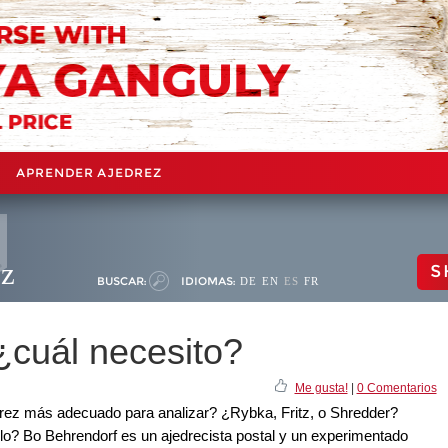
APRENDER AJEDREZ
ez
S
BUSCAR:
IDIOMAS:
DE
EN
ES
FR
¿cuál necesito?
Me gusta!
|
0 Comentarios
drez más adecuado para analizar? ¿Rybka, Fritz, o Shredder?
o? Bo Behrendorf es un ajedrecista postal y un experimentado