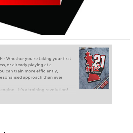
Whether you’re taking your first
ss, or already playing at a
ou can train more efficiently,
personalised approach than ever
engine – it’s a training revolution!
t steps into the world of club chess,
ent level: with FRITZ, you can train
 and with a more personalised