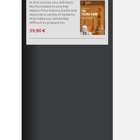
In this course, you will learn
the foundations and key
ideas of the Vienna Game and
discover a variety of systems
that make you extremely
difficult to prepare for.
39,90 €