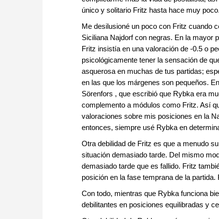
único y solitario Fritz hasta hace muy poco
Me desilusioné un poco con Fritz cuando c
Siciliana Najdorf con negras. En la mayor p
Fritz insistía en una valoración de -0.5 o p
psicológicamente tener la sensación de que
asquerosa en muchas de tus partidas; esp
en las que los márgenes son pequeños. Ent
Sörenfors , que escribió que Rybka era mu
complemento a módulos como Fritz. Así qu
valoraciones sobre mis posiciones en la Na
entonces, siempre usé Rybka en determinad
Otra debilidad de Fritz es que a menudo sub
situación demasiado tarde. Del mismo modo
demasiado tarde que es fallido. Fritz tambié
posición en la fase temprana de la partida
Con todo, mientras que Rybka funciona bie
debilitantes en posiciones equilibradas y c