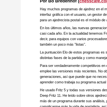
Por Bo Bredenhof
(
chesscafe.c
Hay muchos programas de ajedrez en el me
interfaz gráfica con el usuario, un gestor
para un ajedrecista postal es el módulo de
En los últimos años, las nuevas generaci
casi cada año. En la actualidad tenemos F
decir, para equipos con varios procesadore
también un poco más "listas".
La puntuación Elo de estos programas es si
distintas fases de la partida y como maneja
Para ser verdaderamente competitivos en e
emplee las versiones más recientes. No ob
generaciones, así que puede que no necesi
aprender como trabaja su programa actual 
He usado Fritz 5 y todas sus versiones de
Deep Fritz 11. He leído sobre otros ajedre
más de un programa durante sus análisis, 
complicarme más la vida de postalista, así