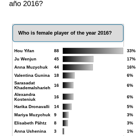
año 2016?
Who is female player of the year 2016?
Hou Yifan
88
33%
Ju Wenjun
45
17%
Anna Muzychuk
44
16%
Valentina Gunina
18
6%
Sarasadat
16
6%
Khademalsharieh
Alexandra
16
6%
Kosteniuk
Harika Dronavalli
14
5%
Mariya Muzychuk
9
3%
Elisabeth Pähtz
8
3%
Anna Ushenina
3
1%