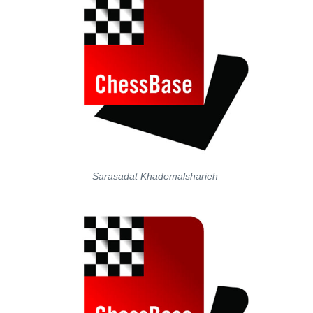
Sarasadat Khademalsharieh