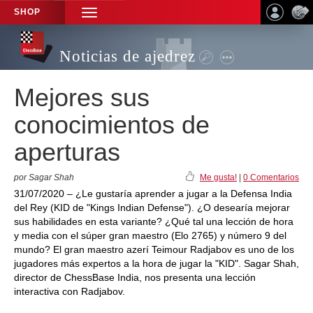
SHOP
TOGGLE
NAVIGATION
Noticias de ajedrez
Mejores sus
conocimientos de
aperturas
por Sagar Shah
Me gusta!
|
0 Comentarios
31/07/2020 – ¿Le gustaría aprender a jugar a la Defensa India
del Rey (KID de "Kings Indian Defense"). ¿O desearía mejorar
sus habilidades en esta variante? ¿Qué tal una lección de hora
y media con el súper gran maestro (Elo 2765) y número 9 del
mundo? El gran maestro azerí Teimour Radjabov es uno de los
jugadores más expertos a la hora de jugar la "KID". Sagar Shah,
director de ChessBase India, nos presenta una lección
interactiva con Radjabov.