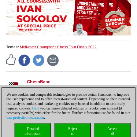
Temas:
Meltwater Champions Chess Tour Finals 2022
ChessBase
Pistas, tutoriales e indicaciones sobre nuestros
productos, para sacarles todo el partido y más.
We use cookies and comparable technologies to provide certain functions, to improve
the user experience and to offer interest-oriented content. Depending on their intended
use, analysis cookies and marketing cookies may be used in addition to technically
required cookies.
Here
you can make detailed settings or revoke your consent (if
necessary partially) with effect for the future. Further information can be found in our
data protection declaration
.
Política de privacidad
|
Pie de imprenta
|
Para contactar
|
Cookies Management
|
Detailed
Reject
Accept
Licencias
|
Compliance Hotline
|
Inicio
information
all
all