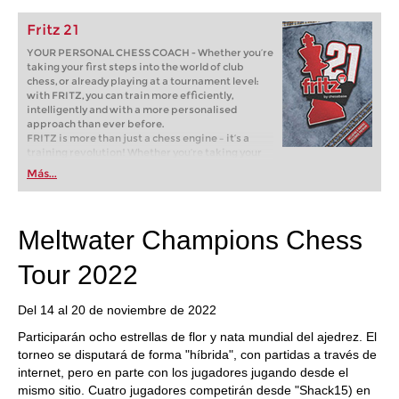
Fritz 21
YOUR PERSONAL CHESS COACH - Whether you’re
taking your first steps into the world of club
chess, or already playing at a tournament level:
with FRITZ, you can train more efficiently,
intelligently and with a more personalised
approach than ever before.
FRITZ is more than just a chess engine – it’s a
training revolution! Whether you’re taking your
first steps into the world of club chess, or already
Más...
playing at a tournament level: with FRITZ, you can
train more efficiently, intelligently and with a
more personalised approach than ever before.
Meltwater Champions Chess
Tour 2022
Del 14 al 20 de noviembre de 2022
Participarán ocho estrellas de flor y nata mundial del ajedrez. El
torneo se disputará de forma "híbrida", con partidas a través de
internet, pero en parte con los jugadores jugando desde el
mismo sitio. Cuatro jugadores competirán desde "Shack15) en