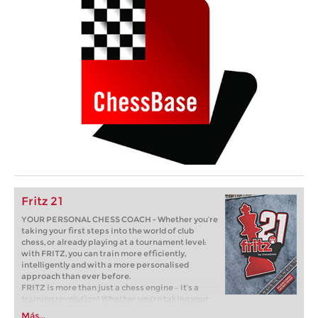
Fritz 21
YOUR PERSONAL CHESS COACH - Whether you’re
taking your first steps into the world of club
chess, or already playing at a tournament level:
with FRITZ, you can train more efficiently,
intelligently and with a more personalised
approach than ever before.
FRITZ is more than just a chess engine – it’s a
training revolution! Whether you’re taking your
first steps into the world of club chess, or already
Más...