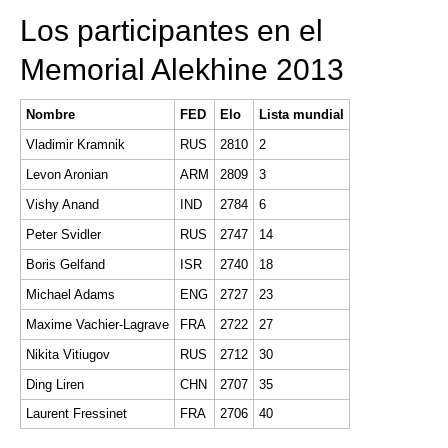
Los participantes en el
Memorial Alekhine 2013
Nombre
FED
Elo
Lista mundial
Vladimir Kramnik
RUS
2810
2
Levon Aronian
ARM
2809
3
Vishy Anand
IND
2784
6
Peter Svidler
RUS
2747
14
Boris Gelfand
ISR
2740
18
Michael Adams
ENG
2727
23
Maxime Vachier-Lagrave
FRA
2722
27
Nikita Vitiugov
RUS
2712
30
Ding Liren
CHN
2707
35
Laurent Fressinet
FRA
2706
40