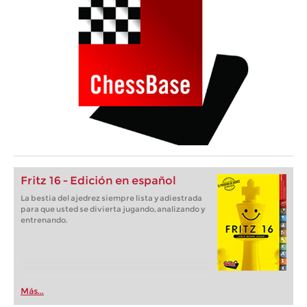
Fritz 16 - Edición en español
La bestia del ajedrez siempre lista y adiestrada
para que usted se divierta jugando, analizando y
entrenando.
Más...