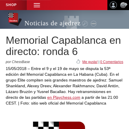
SHOP
TOGGLE
NAVIGATION
Noticias de ajedrez
Memorial Capablanca en
directo: ronda 6
por ChessBase
Me gusta!
|
0 Comentarios
15/05/2018 – Entre el 9 y el 19 de mayo se disputa la 53ª
edición del Memorial Capablanca en La Habana (Cuba). En el
grupo Elite compiten seis grandes maestros de ajedrez: Samuel
Shankland, Alexey Dreev, Alexander Rakhmanov, David Antón,
Lázaro Bruzón y Yusnel Bacallao. Hay retransmisiones en
directo de las partidas
en Playchess.com
a partir de las 21:00
CEST. | Foto: sitio web oficial del Memorial Capablanca