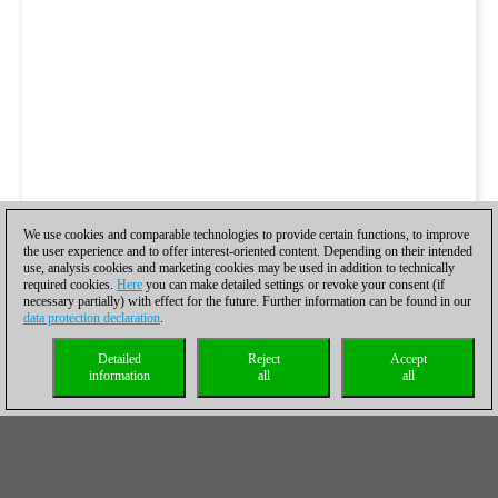
We use cookies and comparable technologies to provide certain functions, to improve
the user experience and to offer interest-oriented content. Depending on their intended
use, analysis cookies and marketing cookies may be used in addition to technically
required cookies.
Here
you can make detailed settings or revoke your consent (if
necessary partially) with effect for the future. Further information can be found in our
data protection declaration
.
Detailed
Reject
Accept
information
all
all