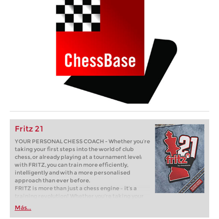
Fritz 21
YOUR PERSONAL CHESS COACH - Whether you’re
taking your first steps into the world of club
chess, or already playing at a tournament level:
with FRITZ, you can train more efficiently,
intelligently and with a more personalised
approach than ever before.
FRITZ is more than just a chess engine – it’s a
training revolution! Whether you’re taking your
first steps into the world of club chess, or already
Más...
playing at a tournament level: with FRITZ, you can