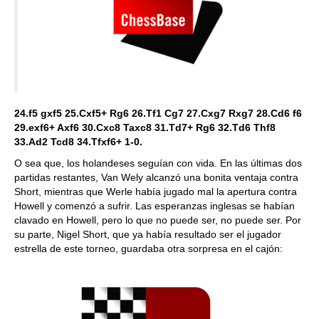
24.f5 gxf5 25.Cxf5+ Rg6 26.Tf1 Cg7 27.Cxg7 Rxg7 28.Cd6 f6
29.exf6+ Axf6 30.Cxc8 Taxc8 31.Td7+ Rg6 32.Td6 Thf8
33.Ad2 Tcd8 34.Tfxf6+ 1-0.
O sea que, los holandeses seguían con vida. En las últimas dos
partidas restantes, Van Wely alcanzó una bonita ventaja contra
Short, mientras que Werle había jugado mal la apertura contra
Howell y comenzó a sufrir. Las esperanzas inglesas se habían
clavado en Howell, pero lo que no puede ser, no puede ser. Por
su parte, Nigel Short, que ya había resultado ser el jugador
estrella de este torneo, guardaba otra sorpresa en el cajón: