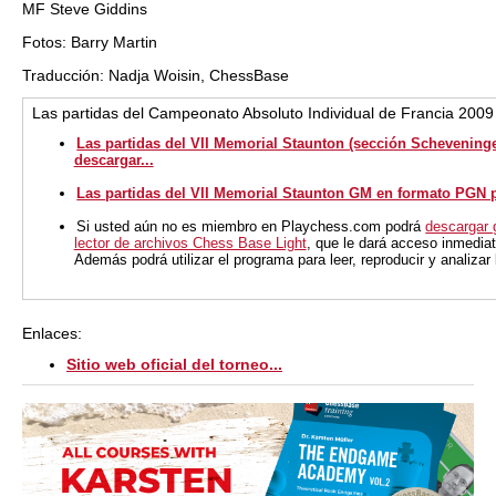
MF Steve Giddins
Fotos: Barry Martin
Traducción: Nadja Woisin, ChessBase
Las partidas del Campeonato Absoluto Individual de Francia 2009
Las partidas del VII Memorial Staunton (sección Schevening
descargar...
Las partidas del VII Memorial Staunton GM en formato PGN p
Si usted aún no es miembro en Playchess.com podrá
descargar 
lector de archivos Chess Base Light
, que le dará acceso inmediat
Además podrá utilizar el programa para leer, reproducir y analiza
Enlaces:
Sitio web oficial del torneo...