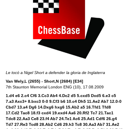
Le tocó a Nigel Short a defender la gloria de Inglaterra
Van Wely,L (2655) - Short,N (2684) [E34]
7th Staunton Memorial London ENG (10), 17.08.2009
1.d4 e6 2.c4 Cf6 3.Cc3 Ab4 4.Dc2 d5 5.cxd5 Dxd5 6.e3 c5
7.a3 Axc3+ 8.bxc3 0-0 9.Cf3 b6 10.c4 Dh5 11.Ae2 Ab7 12.0-0
Cbd7 13.a4 Dg6 14.Dxg6 hxg6 15.Ab2 a5 16.Tfd1 Tfd8
17.Cd2 Tac8 18.f3 cxd4 19.exd4 Aa6 20.Rf2 Tc7 21.Tac1
Tdc8 22.Aa3 Ce8 23.f4 Ab7 24.Te1 Ac6 25.Ad1 Cdf6 26.g4
Td7 27.Re3 Tcd8 28.Ab2 Cd6 29.h3 Tc8 30.Aa3 Ab7 31.Ae2