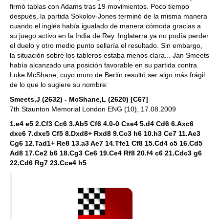
firmó tablas con Adams tras 19 movimientos. Poco tiempo
después, la partida Sokolov-Jones terminó de la misma manera
cuando el inglés había igualado de manera cómoda gracias a
su juego activo en la India de Rey. Inglaterra ya no podía perder
el duelo y otro medio punto sellaría el resultado. Sin embargo,
la situación sobre los tableros estaba menos clara... Jan Smeets
había alcanzado una posición favorable en su partida contra
Luke McShane, cuyo muro de Berlín resultó ser algo más frágil
de lo que lo sugiere su nombre:
Smeets,J (2632) - McShane,L (2620) [C67]
7th Staunton Memorial London ENG (10), 17.08.2009
1.e4 e5 2.Cf3 Cc6 3.Ab5 Cf6 4.0-0 Cxe4 5.d4 Cd6 6.Axc6
dxc6 7.dxe5 Cf5 8.Dxd8+ Rxd8 9.Cc3 h6 10.h3 Ce7 11.Ae3
Cg6 12.Tad1+ Re8 13.a3 Ae7 14.Tfe1 Cf8 15.Cd4 c5 16.Cd5
Ad8 17.Ce2 b6 18.Cg3 Ce6 19.Ce4 Rf8 20.f4 c6 21.Cdc3 g6
22.Cd6 Rg7 23.Cce4 h5