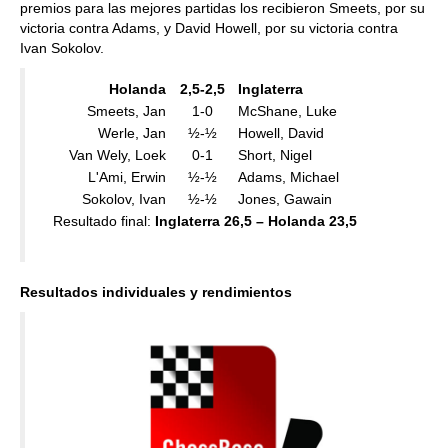
premios para las mejores partidas los recibieron Smeets, por su
victoria contra Adams, y David Howell, por su victoria contra
Ivan Sokolov.
Holanda
2,5-2,5
Inglaterra
Smeets, Jan
1-0
McShane, Luke
Werle, Jan
½-½
Howell, David
Van Wely, Loek
0-1
Short, Nigel
L'Ami, Erwin
½-½
Adams, Michael
Sokolov, Ivan
½-½
Jones, Gawain
Resultado final:
Inglaterra 26,5 – Holanda 23,5
Resultados individuales y rendimientos