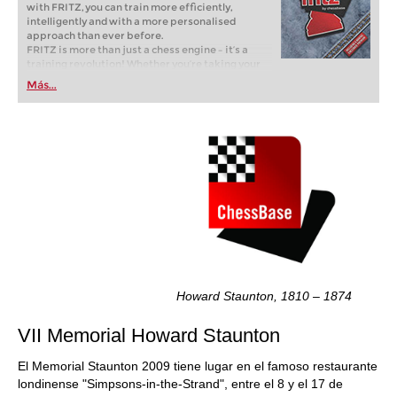
with FRITZ, you can train more efficiently,
intelligently and with a more personalised
approach than ever before.
FRITZ is more than just a chess engine – it’s a
training revolution! Whether you’re taking your
first steps into the world of club chess, or already
Más...
playing at a tournament level: with FRITZ, you can
train more efficiently, intelligently and with a
more personalised approach than ever before.
Howard Staunton, 1810 – 1874
VII Memorial Howard Staunton
El Memorial Staunton 2009 tiene lugar en el famoso restaurante
londinense "Simpsons-in-the-Strand", entre el 8 y el 17 de