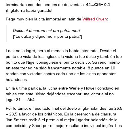
terminarían con dos peones de desventaja.
44...Cf5+ 0-1
.
¡Inglaterra había ganado!
Pega muy bien la cita inmortal en latín de
Wilfred Owen
:
Dulce et decorum est pro patria mori
["Es dulce y digno morir por tu patria"]
Loek no lo logró, pero al menos lo había intentado. Desde el
punto de vista de los ingleses la victoria fue dulce y también fue
bonito que Nigel consiguiese el punto decisivo. Su rendimiento
en este torneo ha sido francamente notable: 8 puntos en 10
rondas con victorias contra cada uno de los cinco oponentes
holandeses.
En la última partida, la lucha entre Werle y Howell concluyó en
tablas con este último dejándose escapar una victoria al no
jugar 31. ... Ab4.
Por lo tanto, el resultado final del duelo anglo-holandés fue 26,5
– 23,5 a favor de los británicos. En la ceremonia de clausura,
Jan Smeets recibió el premio al mejor jugador holandés de la
competición y Short por el mejor resultado individual inglés. Los