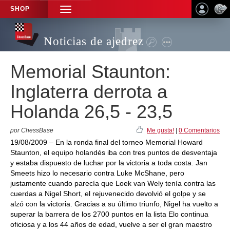
SHOP
TOGGLE
NAVIGATION
Noticias de ajedrez
Memorial Staunton:
Inglaterra derrota a
Holanda 26,5 - 23,5
por ChessBase
Me gusta!
|
0 Comentarios
19/08/2009 – En la ronda final del torneo Memorial Howard
Staunton, el equipo holandés iba con tres puntos de desventaja
y estaba dispuesto de luchar por la victoria a toda costa. Jan
Smeets hizo lo necesario contra Luke McShane, pero
justamente cuando parecía que Loek van Wely tenía contra las
cuerdas a Nigel Short, el rejuvenecido devolvió el golpe y se
alzó con la victoria. Gracias a su último triunfo, Nigel ha vuelto a
superar la barrera de los 2700 puntos en la lista Elo continua
oficiosa y a los 44 años de edad, vuelve a ser el gran maestro