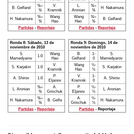
½–
V.
L.
½–
B. Gelfand
H. Nakamura
½
Kramnik
Aronian
½
½–
Wang
Wang
½–
H. Nakamura
B. Gelfand
½
Hao
Hao
½
Partidas
-
Reportaje
Partidas
-
Reportaje
Ronda 8: Sábado, 13 de
Ronda 9: Domingo, 14 de
noviembre de 2010
noviembre de 2010
S.
Wang
B.
1-
S.
1-0
Mamedyarov
Hao
Gelfand
0
Mamedyarov
V.
Wang
½-
S. Karjakin
1-0
S. Karjakin
Kramnik
Hao
½
P.
V.
1-
A. Shirov
1-0
A. Shirov
Eljanov
Kramnik
0
½–
A.
P.
½-
L. Aronian
L. Aronian
½
Grischuk
Eljanov
½
½–
A.
½-
H. Nakamura
B. Gelfa
H. Nakamura
½
Grischuk
½
Partidas
-
Reportaje
Partidas
- Reportaje