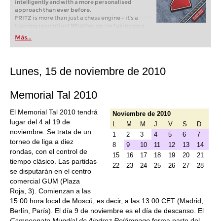
intelligently and with a more personalised
approach than ever before.
FRITZ is more than just a chess engine – it’s a
training revolution! Whether you’re taking your
first steps into the world of club chess, or already
Más...
playing at a tournament level: with FRITZ, you can
train more efficiently, intelligently and with a
more personalised approach than ever before.
Lunes, 15 de noviembre de 2010
Memorial Tal 2010
El Memorial Tal 2010 tendrá
Noviembre de 2010
lugar del 4 al 19 de
L
M
M
J
V
S
D
noviembre. Se trata de un
1
2
3
4
5
6
7
torneo de liga a diez
8
9
10
11
12
13
14
rondas, con el control de
15
16
17
18
19
20
21
tiempo clásico. Las partidas
22
23
24
25
26
27
28
se disputarán en el centro
comercial GUM (Plaza
Roja, 3). Comienzan a las
15:00 hora local de Moscú, es decir, a las 13:00 CET (Madrid,
Berlín, París). El día 9 de noviembre es el día de descanso. El
Campeonato Mundial de Ajedrez Relámpago
forma parte del