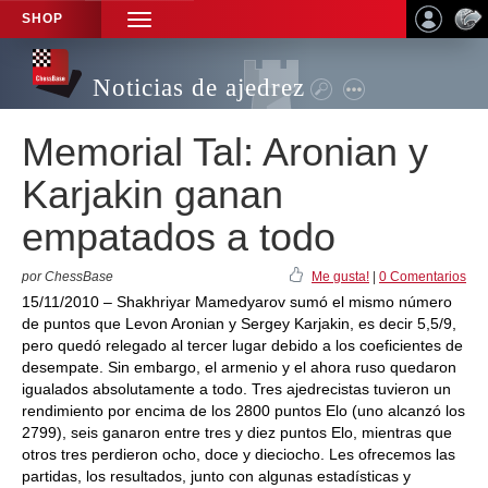
SHOP
TOGGLE
NAVIGATION
Noticias de ajedrez
Memorial Tal: Aronian y
Karjakin ganan
empatados a todo
por ChessBase
Me gusta!
|
0 Comentarios
15/11/2010 – Shakhriyar Mamedyarov sumó el mismo número
de puntos que Levon Aronian y Sergey Karjakin, es decir 5,5/9,
pero quedó relegado al tercer lugar debido a los coeficientes de
desempate. Sin embargo, el armenio y el ahora ruso quedaron
igualados absolutamente a todo. Tres ajedrecistas tuvieron un
rendimiento por encima de los 2800 puntos Elo (uno alcanzó los
2799), seis ganaron entre tres y diez puntos Elo, mientras que
otros tres perdieron ocho, doce y dieciocho. Les ofrecemos las
partidas, los resultados, junto con algunas estadísticas y