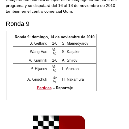
programa y se disputará del 16 al 18 de noviembre de 2010
también en el centro comercial Gum.
Ronda 9
Ronda 9: domingo, 14 de noviembre de 2010
B. Gelfand
1-0
S. Mamedyarov
½-
Wang Hao
S. Karjakin
½
V. Kramnik
1-0
A. Shirov
½-
P. Eljanov
L. Aronian
½
½-
A. Grischuk
H. Nakamura
½
Partidas
– Reportaje