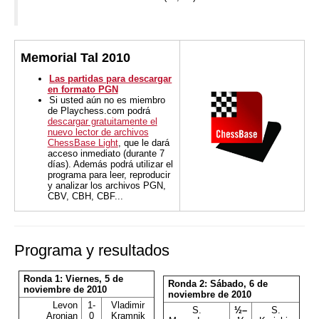
Memorial Tal 2010
Las partidas para descargar
en formato PGN
Si usted aún no es miembro
de Playchess.com podrá
descargar gratuitamente el
nuevo lector de archivos
ChessBase Light
, que le dará
acceso inmediato (durante 7
días). Además podrá utilizar el
programa para leer, reproducir
y analizar los archivos PGN,
CBV, CBH, CBF...
Programa y resultados
Ronda 1: Viernes, 5 de
Ronda 2: Sábado, 6 de
noviembre de 2010
noviembre de 2010
Levon
1-
Vladimir
S.
½–
S.
Aronian
0
Kramnik