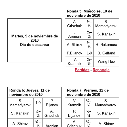
Ronda 5: Miércoles, 10 de
noviembre de 2010
A.
½–
S.
Grischuk
½
Mamedyarov
L.
½–
S. Karjakin
Martes, 9 de noviembre de
Aronian
½
2010
½–
Día de descanso
A. Shirov
H. Nakamura
½
P.Eljanov
1-0
B. Gelfand
V.
½–
Wang Hao
Kramnik
½
Partidas
-
Reportaje
Ronda 6: Jueves, 11 de
Ronda 7: Viernes, 12 de
noviembre de 2010
noviembre de 2010
S.
P.
V.
½–
S.
1-0
Mamedyarov
Eljanov
Kramnik
½
Mamedyarov
½–
A.
P.
½–
S. Karjakin
S. Karjakin
½
Grischuk
Eljanov
½
½–
L.
A.
½–
A. Shirov
A. Shirov
½
Aronian
Grischuk
½