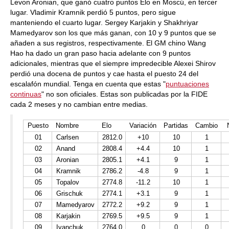
Levon Aronian, que ganó cuatro puntos Elo en Moscú, en tercer
lugar. Vladimir Kramnik perdió 5 puntos, pero sigue
manteniendo el cuarto lugar. Sergey Karjakin y Shakhriyar
Mamedyarov son los que más ganan, con 10 y 9 puntos que se
añaden a sus registros, respectivamente. El GM chino Wang
Hao ha dado un gran paso hacia adelante con 9 puntos
adicionales, mientras que el siempre impredecible Alexei Shirov
perdió una docena de puntos y cae hasta el puesto 24 del
escalafón mundial. Tenga en cuenta que estas "
puntuaciones
continuas
" no son oficiales. Estas son publicadas por la FIDE
cada 2 meses y no cambian entre medias.
Puesto
Nombre
Elo
Variación
Partidas
Cambio
01
Carlsen
2812.0
+10
10
1
02
Anand
2808.4
+4.4
10
1
03
Aronian
2805.1
+4.1
9
1
04
Kramnik
2786.2
-4.8
9
1
05
Topalov
2774.8
-11.2
10
1
06
Grischuk
2774.1
+3.1
9
1
07
Mamedyarov
2772.2
+9.2
9
1
08
Karjakin
2769.5
+9.5
9
1
09
Ivanchuk
2764.0
0
0
0