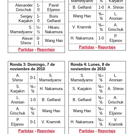
Mamedyarov
½
Karjakin
Alexander
1-
Pavel
B. Gelfand
1-0
A. Shirov
Grischuk
0
Eljanov
½–
L.
Wang Hao
Sergey
1-
Boris
½
Aronian
Karjakin
0
Gelfand
½–
A.
V. Kramnik
S.
½-
Hikaru
½
Grischuk
Mamedyarov
½
Nakamura
P.
H. Nakamura
1-0
Alexei
0-
Wang Hao
Eljanov
Shirov
1
Partidas
-
Reportaje
Partidas
-
Reportaje
Ronda 3: Domingo, 7 de
Ronda 4: Lunes, 8 de
noviembre de 2010
noviembre de 2010
A.
S.
S.
½–
L.
0-1
Shirov
Mamedyarov
Mamedyarov
½
Aronian
S.
½–
½–
H. Nakamura
S. Karjakin
A. Shirov
Karjakin
½
½
L.
½–
A.
1-0
B. Gelfand
B. Gelfand
Aronian
½
Grischuk
A.
½–
½–
P.
Wang Hao
Wang Hao
Grischuk
½
½
Eljanov
P.
½–
V.
0-1
V. Kramnik
H. Nakamura
Eljanov
½
Kramnik
Partidas
-
Reportaje
Partidas
-
Reportaje