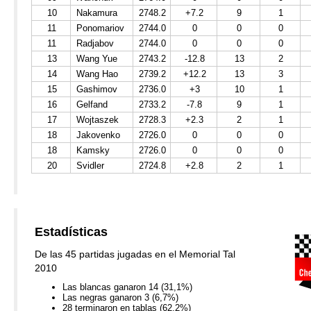
10
Nakamura
2748.2
+7.2
9
1
11
Ponomariov
2744.0
0
0
0
11
Radjabov
2744.0
0
0
0
13
Wang Yue
2743.2
-12.8
13
2
14
Wang Hao
2739.2
+12.2
13
3
15
Gashimov
2736.0
+3
10
1
16
Gelfand
2733.2
-7.8
9
1
17
Wojtaszek
2728.3
+2.3
2
1
18
Jakovenko
2726.0
0
0
0
18
Kamsky
2726.0
0
0
0
20
Svidler
2724.8
+2.8
2
1
Estadísticas
De las 45 partidas jugadas en el Memorial Tal
2010
Las blancas ganaron 14 (31,1%)
Las negras ganaron 3 (6,7%)
28 terminaron en tablas (62,2%)