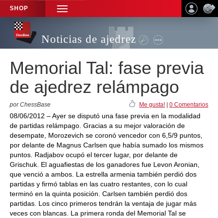
SHOP
TOGGLE
NAVIGATION
Noticias de ajedrez
Memorial Tal: fase previa
de ajedrez relámpago
por ChessBase
Me gusta!
|
0 Comentarios
08/06/2012 – Ayer se disputó una fase previa en la modalidad
de partidas relámpago. Gracias a su mejor valoración de
desempate, Morozevich se coronó vencedor con 6,5/9 puntos,
por delante de Magnus Carlsen que había sumado los mismos
puntos. Radjabov ocupó el tercer lugar, por delante de
Grischuk. El aguafiestas de los ganadores fue Levon Aronian,
que venció a ambos. La estrella armenia también perdió dos
partidas y firmó tablas en las cuatro restantes, con lo cual
terminó en la quinta posición. Carlsen también perdió dos
partidas. Los cinco primeros tendrán la ventaja de jugar más
veces con blancas. La primera ronda del Memorial Tal se