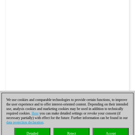
We use cookies and comparable technologies to provide certain functions, to improve
the user experience and to offer interest-oriented content. Depending on their intended
use, analysis cookies and marketing cookies may be used in addition to technically
required cookies.
Here
you can make detailed settings or revoke your consent (if
necessary partially) with effect for the future. Further information can be found in our
data protection declaration
.
Detailed
Reject
Accept