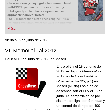
chess, or already playing at a tournament level:
with FRITZ, you can train more efficiently,
intelligently and with a more personalised
approach than ever before.
FRITZ is more than just a chess engine – it’s a
training revolution! Whether you’re taking your
first steps into the world of club chess, or already
Más...
playing at a tournament level: with FRITZ, you can
train more efficiently, intelligently and with a
more personalised approach than ever before.
Viernes, 8 de junio de 2012
VII Memorial Tal 2012
Del 8 al 19 de junio de 2012, en Moscú
Entre el 8 y el 19 de junio de
2012 se disputa
Memorial Tal
2012
, en la Casa Pashkov
(Vozdvizhenka 3/5, p.1) en
Moscú (Rusia) Los días de
descanso son el 11 y el 15 de
junio. La competición es por
sistema de liga, con 9 rondas y
un control de tiempo de 100