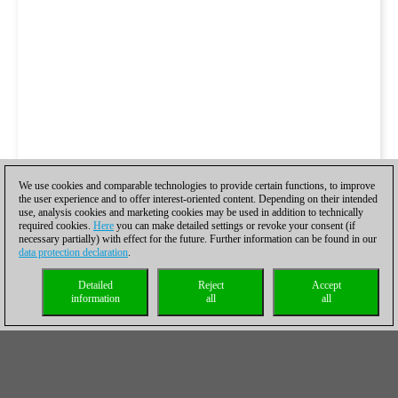
We use cookies and comparable technologies to provide certain functions, to improve
the user experience and to offer interest-oriented content. Depending on their intended
use, analysis cookies and marketing cookies may be used in addition to technically
required cookies.
Here
you can make detailed settings or revoke your consent (if
necessary partially) with effect for the future. Further information can be found in our
data protection declaration
.
Detailed
Reject
Accept
information
all
all