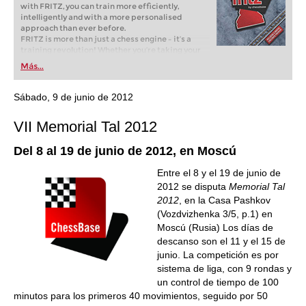
with FRITZ, you can train more efficiently,
intelligently and with a more personalised
approach than ever before.
FRITZ is more than just a chess engine – it’s a
training revolution! Whether you’re taking your
first steps into the world of club chess, or already
Más...
playing at a tournament level: with FRITZ, you can
train more efficiently, intelligently and with a
more personalised approach than ever before.
Sábado, 9 de junio de 2012
VII Memorial Tal 2012
Del 8 al 19 de junio de 2012, en Moscú
Entre el 8 y el 19 de junio de
2012 se disputa
Memorial Tal
2012
, en la Casa Pashkov
(Vozdvizhenka 3/5, p.1) en
Moscú (Rusia) Los días de
descanso son el 11 y el 15 de
junio. La competición es por
sistema de liga, con 9 rondas y
un control de tiempo de 100
minutos para los primeros 40 movimientos, seguido por 50