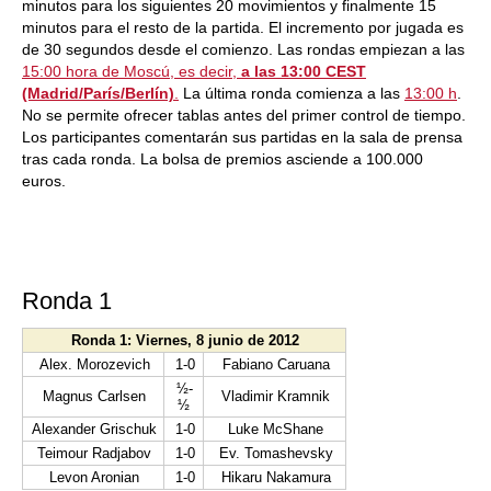
minutos para los siguientes 20 movimientos y finalmente 15
minutos para el resto de la partida. El incremento por jugada es
de 30 segundos desde el comienzo. Las rondas empiezan a las
15:00 hora de Moscú, es decir,
a las 13:00 CEST
(Madrid/París/Berlín)
.
La última ronda comienza a las
13:00 h
.
No se permite ofrecer tablas antes del primer control de tiempo.
Los participantes comentarán sus partidas en la sala de prensa
tras cada ronda. La bolsa de premios asciende a 100.000
euros.
Ronda 1
Ronda 1: Viernes, 8 junio de 2012
Alex. Morozevich
1-0
Fabiano Caruana
½-
Magnus Carlsen
Vladimir Kramnik
½
Alexander Grischuk
1-0
Luke McShane
Teimour Radjabov
1-0
Ev. Tomashevsky
Levon Aronian
1-0
Hikaru Nakamura