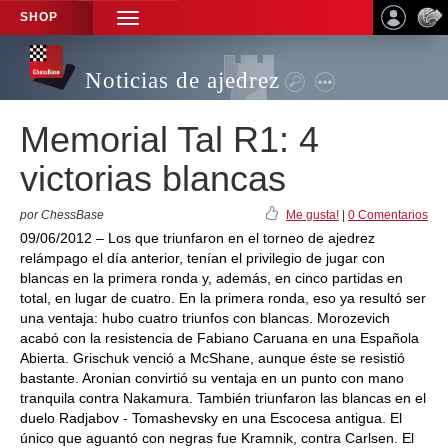
SHOP
TOGGLE
NAVIGATION
Noticias de ajedrez
Memorial Tal R1: 4
victorias blancas
por ChessBase
Me gusta!
|
0 Comentarios
09/06/2012 – Los que triunfaron en el torneo de ajedrez
relámpago el día anterior, tenían el privilegio de jugar con
blancas en la primera ronda y, además, en cinco partidas en
total, en lugar de cuatro. En la primera ronda, eso ya resultó ser
una ventaja: hubo cuatro triunfos con blancas. Morozevich
acabó con la resistencia de Fabiano Caruana en una Española
Abierta. Grischuk venció a McShane, aunque éste se resistió
bastante. Aronian convirtió su ventaja en un punto con mano
tranquila contra Nakamura. También triunfaron las blancas en el
duelo Radjabov - Tomashevsky en una Escocesa antigua. El
único que aguantó con negras fue Kramnik, contra Carlsen. El