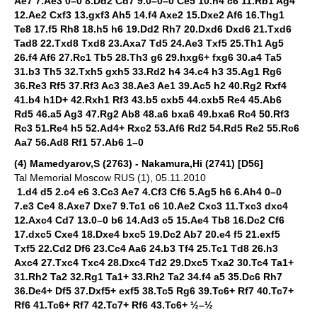
Ae7 7.Ae3 0–0 8.Dd2 Cd7 9.0–0–0 Ce5 10.h4 c6 11.Rb1 Ag4
12.Ae2 Cxf3 13.gxf3 Ah5 14.f4 Axe2 15.Dxe2 Af6 16.Thg1
Te8 17.f5 Rh8 18.h5 h6 19.Dd2 Rh7 20.Dxd6 Dxd6 21.Txd6
Tad8 22.Txd8 Txd8 23.Axa7 Td5 24.Ae3 Txf5 25.Th1 Ag5
26.f4 Af6 27.Rc1 Tb5 28.Th3 g6 29.hxg6+ fxg6 30.a4 Ta5
31.b3 Th5 32.Txh5 gxh5 33.Rd2 h4 34.c4 h3 35.Ag1 Rg6
36.Re3 Rf5 37.Rf3 Ac3 38.Ae3 Ae1 39.Ac5 h2 40.Rg2 Rxf4
41.b4 h1D+ 42.Rxh1 Rf3 43.b5 cxb5 44.cxb5 Re4 45.Ab6
Rd5 46.a5 Ag3 47.Rg2 Ab8 48.a6 bxa6 49.bxa6 Rc4 50.Rf3
Rc3 51.Re4 h5 52.Ad4+ Rxc2 53.Af6 Rd2 54.Rd5 Re2 55.Rc6
Aa7 56.Ad8 Rf1 57.Ab6 1–0
(4) Mamedyarov,S (2763) - Nakamura,Hi (2741) [D56]
Tal Memorial Moscow RUS (1), 05.11.2010
1.d4 d5 2.c4 e6 3.Cc3 Ae7 4.Cf3 Cf6 5.Ag5 h6 6.Ah4 0–0
7.e3 Ce4 8.Axe7 Dxe7 9.Tc1 c6 10.Ae2 Cxc3 11.Txc3 dxc4
12.Axc4 Cd7 13.0–0 b6 14.Ad3 c5 15.Ae4 Tb8 16.Dc2 Cf6
17.dxc5 Cxe4 18.Dxe4 bxc5 19.Dc2 Ab7 20.e4 f5 21.exf5
Txf5 22.Cd2 Df6 23.Cc4 Aa6 24.b3 Tf4 25.Tc1 Td8 26.h3
Axc4 27.Txc4 Txc4 28.Dxc4 Td2 29.Dxc5 Txa2 30.Tc4 Ta1+
31.Rh2 Ta2 32.Rg1 Ta1+ 33.Rh2 Ta2 34.f4 a5 35.Dc6 Rh7
36.De4+ Df5 37.Dxf5+ exf5 38.Tc5 Rg6 39.Tc6+ Rf7 40.Tc7+
Rf6 41.Tc6+ Rf7 42.Tc7+ Rf6 43.Tc6+ ½–½