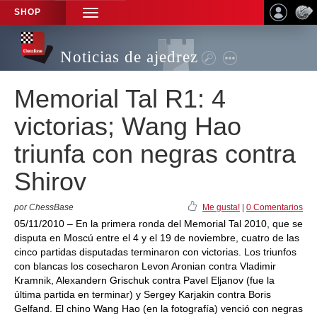
SHOP
TOGGLE
NAVIGATION
Noticias de ajedrez
Memorial Tal R1: 4
victorias; Wang Hao
triunfa con negras contra
Shirov
por ChessBase
Me gusta!
|
0 Comentarios
05/11/2010 – En la primera ronda del Memorial Tal 2010, que se
disputa en Moscú entre el 4 y el 19 de noviembre, cuatro de las
cinco partidas disputadas terminaron con victorias. Los triunfos
con blancas los cosecharon Levon Aronian contra Vladimir
Kramnik, Alexandern Grischuk contra Pavel Eljanov (fue la
última partida en terminar) y Sergey Karjakin contra Boris
Gelfand. El chino Wang Hao (en la fotografía) venció con negras