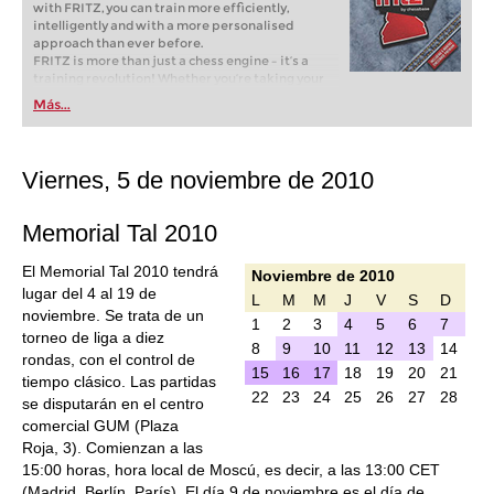
with FRITZ, you can train more efficiently,
intelligently and with a more personalised
approach than ever before.
FRITZ is more than just a chess engine – it’s a
training revolution! Whether you’re taking your
first steps into the world of club chess, or already
Más...
playing at a tournament level: with FRITZ, you can
train more efficiently, intelligently and with a
more personalised approach than ever before.
Viernes, 5 de noviembre de 2010
Memorial Tal 2010
El Memorial Tal 2010 tendrá
Noviembre de 2010
lugar del 4 al 19 de
L
M
M
J
V
S
D
noviembre. Se trata de un
1
2
3
4
5
6
7
torneo de liga a diez
8
9
10
11
12
13
14
rondas, con el control de
15
16
17
18
19
20
21
tiempo clásico. Las partidas
22
23
24
25
26
27
28
se disputarán en el centro
comercial GUM (Plaza
Roja, 3). Comienzan a las
15:00 horas, hora local de Moscú, es decir, a las 13:00 CET
(Madrid, Berlín, París). El día 9 de noviembre es el día de