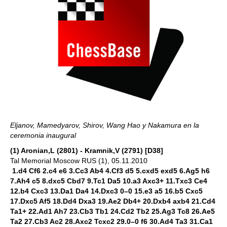
Eljanov, Mamedyarov, Shirov, Wang Hao y Nakamura en la
ceremonia inaugural
(1) Aronian,L (2801) - Kramnik,V (2791) [D38]
Tal Memorial Moscow RUS (1), 05.11.2010
1.d4 Cf6 2.c4 e6 3.Cc3 Ab4 4.Cf3 d5 5.cxd5 exd5 6.Ag5 h6
7.Ah4 c5 8.dxc5 Cbd7 9.Tc1 Da5 10.a3 Axc3+ 11.Txc3 Ce4
12.b4 Cxc3 13.Da1 Da4 14.Dxc3 0–0 15.e3 a5 16.b5 Cxc5
17.Dxc5 Af5 18.Dd4 Dxa3 19.Ae2 Db4+ 20.Dxb4 axb4 21.Cd4
Ta1+ 22.Ad1 Ah7 23.Cb3 Tb1 24.Cd2 Tb2 25.Ag3 Tc8 26.Ae5
Ta2 27.Cb3 Ac2 28.Axc2 Tcxc2 29.0–0 f6 30.Ad4 Ta3 31.Ca1