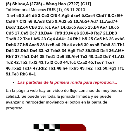
(5) Shirov,A (2735) - Wang Hao (2727) [C11]
Tal Memorial Moscow RUS (1), 05.11.2010
1.e4 e6 2.d4 d5 3.Cc3 Cf6 4.Ag5 dxe4 5.Cxe4 Cbd7 6.Cxf6+
Cxf6 7.Cf3 h6 8.Ae3 Cd5 9.Ad2 c5 10.Ab5+ Ad7 11.Axd7+
Dxd7 12.c4 Cb6 13.Tc1 Ae7 14.dxc5 Axc5 15.b4 Ae7 16.c5
Cd5 17.Ce5 Dc7 18.Da4+ Rf8 19.f4 g6 20.0–0 Rg7 21.Db3
Thd8 22.Tce1 Af6 23.Cg4 Ad4+ 24.Rh1 h5 25.Ce5 b6 26.cxb6
Dxb6 27.b5 Axe5 28.fxe5 a6 29.a4 axb5 30.axb5 Tab8 31.Tb1
Dd4 32.Db2 Da4 33.h3 Tdc8 34.Ag5 Tb7 35.Db3 De4 36.Af6+
Rh7 37.Tfe1 Dd4 38.Ted1 Db6 39.Ah4 Tc3 40.Da2 Dc7 41.Af2
Tc2 42.Tb2 Txf2 43.Txf2 Cc3 44.Tc1 Cxa2 45.Txc7 Txc7
46.Txa2 Tc1+ 47.Rh2 Tb1 48.h4 Txb5 49.Te2 Tb1 50.Rg3 Tf1
51.Te3 Rh6 0–1
Las partidas de la primera ronda para reproducir...
En la página web hay un vídeo de flujo continuo de muy buena
calidad. Se puede ver toda la jornada filmada y se puede
avanzar o retroceder moviendo el botón en la barra de
progreso.