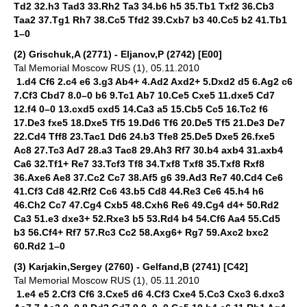
Td2 32.h3 Tad3 33.Rh2 Ta3 34.b6 h5 35.Tb1 Txf2 36.Cb3
Taa2 37.Tg1 Rh7 38.Cc5 Tfd2 39.Cxb7 b3 40.Cc5 b2 41.Tb1
1–0
(2) Grischuk,A (2771) - Eljanov,P (2742) [E00]
Tal Memorial Moscow RUS (1), 05.11.2010
1.d4 Cf6 2.c4 e6 3.g3 Ab4+ 4.Ad2 Axd2+ 5.Dxd2 d5 6.Ag2 c6
7.Cf3 Cbd7 8.0–0 b6 9.Tc1 Ab7 10.Ce5 Cxe5 11.dxe5 Cd7
12.f4 0–0 13.cxd5 cxd5 14.Ca3 a5 15.Cb5 Cc5 16.Tc2 f6
17.De3 fxe5 18.Dxe5 Tf5 19.Dd6 Tf6 20.De5 Tf5 21.De3 De7
22.Cd4 Tff8 23.Tac1 Dd6 24.b3 Tfe8 25.De5 Dxe5 26.fxe5
Ac8 27.Tc3 Ad7 28.a3 Tac8 29.Ah3 Rf7 30.b4 axb4 31.axb4
Ca6 32.Tf1+ Re7 33.Tcf3 Tf8 34.Txf8 Txf8 35.Txf8 Rxf8
36.Axe6 Ae8 37.Cc2 Cc7 38.Af5 g6 39.Ad3 Re7 40.Cd4 Ce6
41.Cf3 Cd8 42.Rf2 Cc6 43.b5 Cd8 44.Re3 Ce6 45.h4 h6
46.Ch2 Cc7 47.Cg4 Cxb5 48.Cxh6 Re6 49.Cg4 d4+ 50.Rd2
Ca3 51.e3 dxe3+ 52.Rxe3 b5 53.Rd4 b4 54.Cf6 Aa4 55.Cd5
b3 56.Cf4+ Rf7 57.Rc3 Cc2 58.Axg6+ Rg7 59.Axc2 bxc2
60.Rd2 1–0
(3) Karjakin,Sergey (2760) - Gelfand,B (2741) [C42]
Tal Memorial Moscow RUS (1), 05.11.2010
1.e4 e5 2.Cf3 Cf6 3.Cxe5 d6 4.Cf3 Cxe4 5.Cc3 Cxc3 6.dxc3