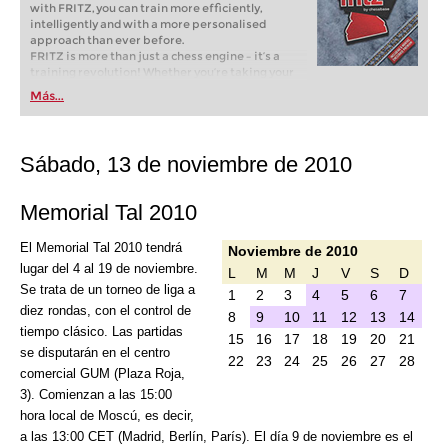
with FRITZ, you can train more efficiently,
intelligently and with a more personalised
approach than ever before.
FRITZ is more than just a chess engine – it’s a
training revolution! Whether you’re taking your
first steps into the world of club chess, or already
Más...
playing at a tournament level: with FRITZ, you can
train more efficiently, intelligently and with a
more personalised approach than ever before.
Sábado, 13 de noviembre de 2010
Memorial Tal 2010
El Memorial Tal 2010 tendrá
Noviembre de 2010
lugar del 4 al 19 de noviembre.
L
M
M
J
V
S
D
Se trata de un torneo de liga a
1
2
3
4
5
6
7
diez rondas, con el control de
8
9
10
11
12
13
14
tiempo clásico. Las partidas
15
16
17
18
19
20
21
se disputarán en el centro
22
23
24
25
26
27
28
comercial GUM (Plaza Roja,
3). Comienzan a las 15:00
hora local de Moscú, es decir,
a las 13:00 CET (Madrid, Berlín, París). El día 9 de noviembre es el