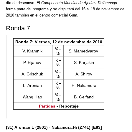
día de descanso. El
Campeonato Mundial de Ajedrez Relámpago
forma parte del programa y se disputará del 16 al 18 de noviembre de
2010 también en el centro comercial Gum.
Ronda 7
Ronda 7: Viernes, 12 de noviembre de 2010
½–
V. Kramnik
S. Mamedyarov
½
½–
P. Eljanov
S. Karjakin
½
½–
A. Grischuk
A. Shirov
½
½–
L. Aronian
H. Nakamura
½
½–
Wang Hao
B. Gelfand
½
Partidas
- Reportaje
(31) Aronian,L (2801) - Nakamura,Hi (2741) [E63]