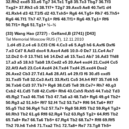
32.Rh2 exd5 33.e6 Tg7 34.Te1 Tg8 35.Tc3 Tbg7 36.Tf3
Txg2+ 37.Rh3 c5 38.Tf7+ T2g7 39.Axc5 Ae8 40.Tef1 d4
41.Rxh4 d3 42.T1f5 d2 43.Txh5+ Rg6 44.Tg5+ Rh7 45.Th5+
Rg6 46.Tf1 Th7 47.Tg1+ Rf6 48.Tf1+ Rg6 49.Tg1+ Rf6
50.Tf1+ Rg6 51.Tg1+ ½–½
(33) Wang Hao (2727) - Gelfand,B (2741) [D43]
Tal Memorial Moscow RUS (7), 12.11.2010
1.d4 d5 2.c4 c6 3.Cf3 Cf6 4.Cc3 e6 5.Ag5 h6 6.Axf6 Dxf6
7.e3 Cd7 8.Ad3 dxc4 9.Axc4 Ad6 10.0–0 De7 11.Ce4 Ac7
12.Dc2 0–0 13.Tfd1 b6 14.De2 a6 15.Tac1 Ab7 16.Ad3 Tfd8
17.a3 a5 18.h3 Tab8 19.Ced2 e5 20.Ae4 exd4 21.Cxd4 Cc5
22.Af3 Ae5 23.Cc4 Axd4 24.Txd4 Txd4 25.exd4 Dxe2
26.Axe2 Cb3 27.Td1 Aa6 28.Af1 a4 29.f3 f6 30.d5 cxd5
31.Txd5 Tc8 32.Ce3 Axf1 33.Rxf1 Cc5 34.h4 Rf7 35.Td6 h5
36.Txb6 Cd3 37.Tb7+ Rg6 38.Cd5 Te8 39.Ce7+ Rh7 40.g3
Cxb2 41.Cd5 Td8 42.Cxf6+ Rh6 43.Cxh5 Rxh5 44.Txb2 Td3
45.Rg2 Txa3 46.Tb6 Tb3 47.Ta6 a3 48.Ta5+ Rg6 49.g4 Tb2+
50.Rg3 a2 51.h5+ Rf7 52.f4 Tc2 53.Ta7+ Rf6 54.Ta6+ Rf7
55.g5 Tb2 56.Rg4 Tc2 57.Ta7+ Rg8 58.Rf5 Tb2 59.Rg4 Tg2+
60.Rh3 Tb2 61.g6 Rf8 62.Rg4 Tc2 63.Rg5 Tg2+ 64.Rf5 Tb2
65.Ta8+ Re7 66.Ta6 Tb5+ 67.Rg4 Tb2 68.Ta7+ Rf8 69.Rf5
Th2 70.h6 Txh6 71.Txa2 Th1 72.Ta8+ Re7 73.Tg8 Th5+