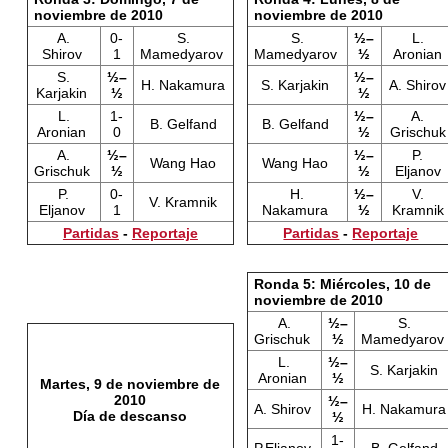
noviembre de 2010
noviembre de 2010
A.
0-
S.
S.
½–
L.
Shirov
1
Mamedyarov
Mamedyarov
½
Aronian
S.
½–
½–
H. Nakamura
S. Karjakin
A. Shirov
Karjakin
½
½
L.
1-
½–
A.
B. Gelfand
B. Gelfand
Aronian
0
½
Grischuk
A.
½–
½–
P.
Wang Hao
Wang Hao
Grischuk
½
½
Eljanov
P.
0-
H.
½–
V.
V. Kramnik
Eljanov
1
Nakamura
½
Kramnik
Partidas
-
Reportaje
Partidas
-
Reportaje
Ronda 5: Miércoles, 10 de
noviembre de 2010
A.
½–
S.
Grischuk
½
Mamedyarov
L.
½–
S. Karjakin
Aronian
½
Martes, 9 de noviembre de
2010
½–
A. Shirov
H. Nakamura
Día de descanso
½
1-