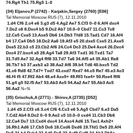
74.Rg4 Th1 75.Rg5 1–0
(34) Eljanov,P (2742) - Karjakin,Sergey (2760) [E06]
Tal Memorial Moscow RUS (7), 12.11.2010
1.d4 Cf6 2.c4 e6 3.g3 d5 4.Ag2 Ae7 5.Cf3 0–0 6.Af4 dxc4
7.Dc2 c6 8.Dxc4 b5 9.Dc2 Ab7 10.0–0 Cbd7 11.Cc3 Tc8
12.Ce5 Cxe5 13.Axe5 Db6 14.Db3 Tfd8 15.Tad1 Cd7 16.Af4
b4 17.Ca4 Db5 18.Dc2 Aa6 19.Af3 e5 20.dxe5 Cxe5 21.Axe5
Dxe5 22.b3 c5 23.Cb2 Af6 24.Cc4 Dc3 25.De4 Axc4 26.Dxc4
Dxc4 27.bxc4 a5 28.Ag4 Ta8 29.Af3 Txd1 30.Txd1 Ta7
31.Td5 Ae7 32.Ag4 Rf8 33.Td7 Ta6 34.Af5 a4 35.Ab1 Re8
36.Tb7 b3 37.axb3 a3 38.Aa2 Af6 39.b4 Td6 40.bxc5 Td2
41.c6 Rd8 42.Td7+ Txd7 43.cxd7 Rxd7 44.c5 Re7 45.e3 Ac3
46.f4 f5 47.Rf2 Ab4 48.e4 Axc5+ 49.Rf3 fxe4+ 50.Rxe4 Rf6
51.g4 g5 52.f5 Ae7 53.Ab3 Ac5 54.Aa2 Ae7 55.Ab3 Ac5
56.Aa2 ½–½
(35) Grischuk,A (2771) - Shirov,A (2735) [D52]
Tal Memorial Moscow RUS (7), 12.11.2010
1.d4 d5 2.Cf3 c6 3.c4 Cf6 4.Cc3 e6 5.Ag5 Cbd7 6.e3 Da5
7.Cd2 Ab4 8.Dc2 0–0 9.Ae2 c5 10.0–0 cxd4 11.Cb3 Db6
12.Ca4 Dc7 13.Cxd4 dxc4 14.Axc4 Ad6 15.Tac1 Axh2+
16.Rh1 Ad6 17.Cb5 Dc6 18.Cxd6 Dxd6 19.Tfd1 De5 20.Af4