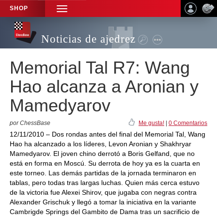
SHOP
TOGGLE
NAVIGATION
Noticias de ajedrez
Memorial Tal R7: Wang
Hao alcanza a Aronian y
Mamedyarov
por ChessBase
Me gusta!
|
0 Comentarios
12/11/2010 – Dos rondas antes del final del Memorial Tal, Wang
Hao ha alcanzado a los líderes, Levon Aronian y Shakhryar
Mamedyarov. El joven chino derrotó a Boris Gelfand, que no
está en forma en Moscú. Su derrota de hoy ya es la cuarta en
este torneo. Las demás partidas de la jornada terminaron en
tablas, pero todas tras largas luchas. Quien más cerca estuvo
de la victoria fue Alexei Shirov, que jugaba con negras contra
Alexander Grischuk y llegó a tomar la iniciativa en la variante
Cambrigde Springs del Gambito de Dama tras un sacrificio de