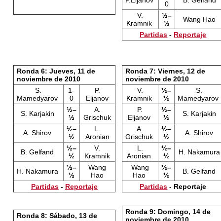
P.Eljanov
B. Gelfand
0
V.
½–
Wang Hao
Kramnik
½
Partidas
-
Reportaje
Ronda 6: Jueves, 11 de
Ronda 7: Viernes, 12 de
noviembre de 2010
noviembre de 2010
S.
1-
P.
V.
½–
S.
Mamedyarov
0
Eljanov
Kramnik
½
Mamedyarov
½–
A.
P.
½–
S. Karjakin
S. Karjakin
½
Grischuk
Eljanov
½
½–
L.
A.
½–
A. Shirov
A. Shirov
½
Aronian
Grischuk
½
½–
V.
L.
½–
B. Gelfand
H. Nakamura
½
Kramnik
Aronian
½
½–
Wang
Wang
½–
H. Nakamura
B. Gelfand
½
Hao
Hao
½
Partidas
-
Reportaje
Partidas
- Reportaje
Ronda 9: Domingo, 14 de
Ronda 8: Sábado, 13 de
noviembre de 2010