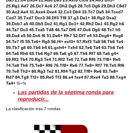
Da5 21.b4 Dxb4 22.Ad6 Da5 23.Axf8 Cxf8 24.Ab3 Dh5+
25.Rg1 Ad7 26.Dc7 Ac6 27.Dh2 Dg5 28.Tc5 Dg6 29.Dh3 C8d7
30.Ac2 Ae4 31.Axe4 Dxe4 32.Cc3 Db4 33.Tc7 Da5 34.Tcxd7
Cxd7 35.Txd7 Dxc3 36.Df3 Tf8 37.g3 Da1+ 38.Rg2 Dxa2
39.Dxb7 a5 40.Db5 Dc2 41.Rg1 Dc1+ 42.Rh2 De1 43.Rg2 h6
44.Ta7 Dc3 45.Txa5 Td8 46.Ta7 Df6 47.Dc6 Dg6 48.Tc7 h5
49.Da4 e5 50.Dc6 f6 51.De6+ Rh7 52.Df7 e4 53.Dxg6+ Rxg6
54.Te7 f5 55.Te6+ Rg5 56.f4+ exf3+ 57.Rxf3 Ta8 58.Tb6 Ta4
59.Tb7 g6 60.Tb6 h4 61.gxh4+ Txh4 62.Te6 Ta4 63.Tb6 Te4
64.Ta6 Rh6 65.Tb6 Rg7 66.Ta6 g5 67.Tb6 Rf7 68.Ta6 g4+
69.Rf2 Tb4 70.Rg3 Te4 71.Rf2 Te6 72.Ta8 Rf6 73.Tf8+ Re5
74.Ta8 Th6 75.Te8+ Rf6 76.Tf8+ Re6 77.Te8+ Rf7 78.Te5 Rf6
79.Te8 Th2+ 80.Rg3 Te2 81.Rf4 Tg2 82.Tf8+ Re6 83.Te8+
Rd7 84.Tg8 Tf2+ 85.Re5 Tf3 86.e4 fxe4 87.Rxe4 Ta3 88.Txg4
Ta4+ ½–½
Las partidas de la séptima ronda para
reproducir...
La clasificación tras 7 rondas