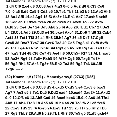
Tal Memorial Moscow RUS (7), 12.11.2010
1.d4 Cf6 2.c4 g6 3.Cc3 Ag7 4.g3 0–0 5.Ag2 d6 6.Cf3 Cc6
7.0–0 a6 8.d5 Ca5 9.Cd2 c5 10.Tb1 Tb8 11.b3 b5 12.Ab2 Ah6
13.Aa1 Af5 14.e4 Ag4 15.f3 Ae3+ 16.Rh1 Ad7 17.cxb5 axb5
18.Ce2 e5 19.dxe6 fxe6 20.e5 dxe5 21.Axe5 Tc8 22.Axf6
Dxf6 23.Ce4 De7 24.Dd3 Ah6 25.f4 Ac6 26.Tbd1 Cb7 27.De3
b4 28.Cc1 Ad5 29.Cd3 c4 30.bxc4 Axc4 31.Db6 Tfd8 32.Cxb4
Axf1 33.Txf1 Tf8 34.a4 Rh8 35.h4 Ag7 36.a5 Dc7 37.Cg5
Cxa5 38.Dxc7 Txc7 39.Cxe6 Tc3 40.Cd5 Txg3 41.Cxf8 Axf8
42.Tc1 Tg4 43.Rh2 Txh4+ 44.Rg3 g5 45.Tc8 Rg7 46.Ta8 Cc6
47.fxg5 Td4 48.Cf6 Ce7 49.Ae4 h6 50.Ch5+ Rf7 51.Ab1 hxg5
52.Aa2+ Rg6 53.Ta6+ Rxh5 54.Af7+ Cg6 55.Txg6 Td3+
56.Rg2 Rh4 57.Ae6 Tg3+ 58.Rh2 Tc3 59.Rg2 Tc6 60.Af5
Txg6 ½–½
(32) Kramnik,V (2791) - Mamedyarov,S (2763) [D85]
Tal Memorial Moscow RUS (7), 12.11.2010
1.d4 Cf6 2.c4 g6 3.Cc3 d5 4.cxd5 Cxd5 5.e4 Cxc3 6.bxc3
Ag7 7.Ae3 c5 8.Tc1 Da5 9.Dd2 cxd4 10.cxd4 Dxd2+ 11.Axd2
0–0 12.Cf3 e6 13.Ab5 Cc6 14.Axc6 bxc6 15.0–0 Aa6 16.Tfe1
Ab5 17.Ab4 Tfd8 18.Ac5 a5 19.h4 a4 20.Tc3 f6 21.e5 fxe5
22.Cxe5 Td5 23.f4 Axe5 24.fxe5 Td7 25.a3 Tf7 26.Rh2 Tb8
27.Rg3 Tbb7 28.Ad6 h5 29.Tb1 Rh7 30.Tc5 g5 31.d5 gxh4+