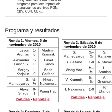
días). Además podrá utilizar el
programa para leer, reproducir
y analizar los archivos PGN,
CBV, CBH, CBF...
Programa y resultados
Ronda 1: Viernes, 5 de
Ronda 2: Sábado, 6 de
noviembre de 2010
noviembre de 2010
Levon
1-
Vladimir
S.
½–
S.
Aronian
0
Kramnik
Mamedyarov
½
Karjakin
Alexander
1-
Pavel
B. Gelfand
1-0
A. Shirov
Grischuk
0
Eljanov
½–
L.
Sergey
1-
Boris
Wang Hao
½
Aronian
Karjakin
0
Gelfand
½–
A.
S.
½-
Hikaru
V. Kramnik
½
Grischuk
Mamedyarov
½
Nakamura
P.
Alexei
0-
H. Nakamura
1-0
Wang Hao
Eljanov
Shirov
1
Partidas
-
Reportaje
Partidas
-
Reportaje
Ronda 3: Domingo, 7 de
Ronda 4: Lunes, 8 de