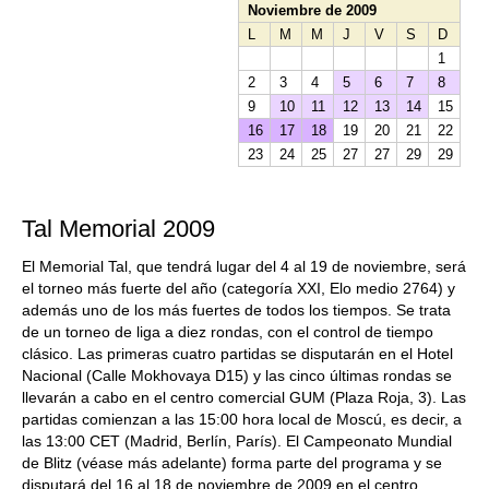
Noviembre de 2009
L
M
M
J
V
S
D
1
2
3
4
5
6
7
8
9
10
11
12
13
14
15
16
17
18
19
20
21
22
23
24
25
27
27
29
29
Tal Memorial 2009
El Memorial Tal, que tendrá lugar del 4 al 19 de noviembre, será
el torneo más fuerte del año (categoría XXI, Elo medio 2764) y
además uno de los más fuertes de todos los tiempos. Se trata
de un torneo de liga a diez rondas, con el control de tiempo
clásico. Las primeras cuatro partidas se disputarán en el Hotel
Nacional (Calle Mokhovaya D15) y las cinco últimas rondas se
llevarán a cabo en el centro comercial GUM (Plaza Roja, 3). Las
partidas comienzan a las 15:00 hora local de Moscú, es decir, a
las 13:00 CET (Madrid, Berlín, París). El Campeonato Mundial
de Blitz (véase más adelante) forma parte del programa y se
disputará del 16 al 18 de noviembre de 2009 en el centro