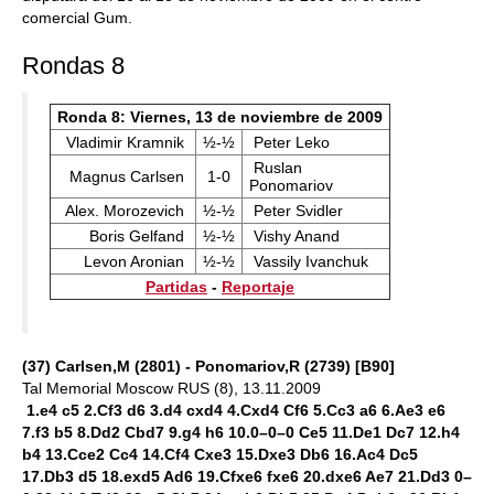
comercial Gum.
Rondas 8
Ronda 8: Viernes, 13 de noviembre de 2009
Vladimir Kramnik
½-½
Peter Leko
Ruslan
Magnus Carlsen
1-0
Ponomariov
Alex. Morozevich
½-½
Peter Svidler
Boris Gelfand
½-½
Vishy Anand
Levon Aronian
½-½
Vassily Ivanchuk
Partidas
-
Reportaje
(37) Carlsen,M (2801) - Ponomariov,R (2739) [B90]
Tal Memorial Moscow RUS (8), 13.11.2009
1.e4 c5 2.Cf3 d6 3.d4 cxd4 4.Cxd4 Cf6 5.Cc3 a6 6.Ae3 e6
7.f3 b5 8.Dd2 Cbd7 9.g4 h6 10.0–0–0 Ce5 11.De1 Dc7 12.h4
b4 13.Cce2 Cc4 14.Cf4 Cxe3 15.Dxe3 Db6 16.Ac4 Dc5
17.Db3 d5 18.exd5 Ad6 19.Cfxe6 fxe6 20.dxe6 Ae7 21.Dd3 0–