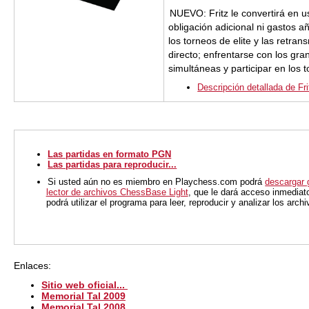
NUEVO: Fritz le convertirá en 
obligación adicional ni gastos a
los torneos de elite y las retra
directo; enfrentarse con los gr
simultáneas y participar en los 
Descripción detallada de Fri
Las partidas en formato PGN
Las partidas para reproducir...
Si usted aún no es miembro en Playchess.com podrá
descargar 
lector de archivos ChessBase Light
, que le dará acceso inmediat
podrá utilizar el programa para leer, reproducir y analizar los arc
Enlaces:
Sitio web oficial...
Memorial Tal 2009
Memorial Tal 2008