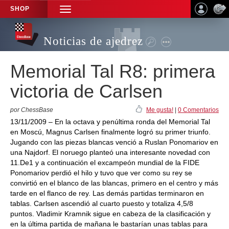
SHOP
TOGGLE
NAVIGATION
Noticias de ajedrez
Memorial Tal R8: primera
victoria de Carlsen
por ChessBase
Me gusta!
|
0 Comentarios
13/11/2009 – En la octava y penúltima ronda del Memorial Tal
en Moscú, Magnus Carlsen finalmente logró su primer triunfo.
Jugando con las piezas blancas venció a Ruslan Ponomariov en
una Najdorf. El noruego planteó una interesante novedad con
11.De1 y a continuación el excampeón mundial de la FIDE
Ponomariov perdió el hilo y tuvo que ver como su rey se
convirtió en el blanco de las blancas, primero en el centro y más
tarde en el flanco de rey. Las demás partidas terminaron en
tablas. Carlsen ascendió al cuarto puesto y totaliza 4,5/8
puntos. Vladimir Kramnik sigue en cabeza de la clasificación y
en la última partida de mañana le bastarían unas tablas para