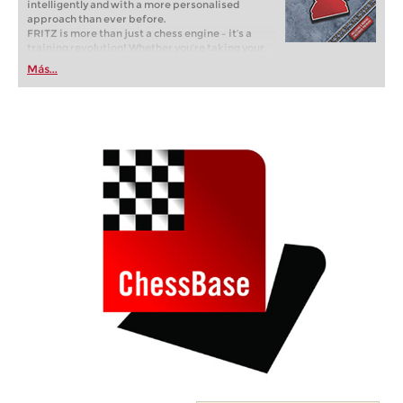
intelligently and with a more personalised
approach than ever before.
FRITZ is more than just a chess engine – it’s a
training revolution! Whether you’re taking your
first steps into the world of club chess, or already
Más...
playing at a tournament level: with FRITZ, you can
train more efficiently, intelligently and with a
more personalised approach than ever before.