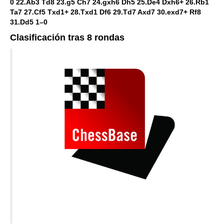
0 22.Ab3 Td8 23.g5 Ch7 24.gxh6 Dh5 25.De4 Dxh6+ 26.Rb1
Ta7 27.Cf5 Txd1+ 28.Txd1 Df6 29.Td7 Axd7 30.exd7+ Rf8
31.Dd5 1–0
Clasificación tras 8 rondas