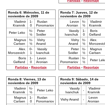
Partidas
-
Reportaje
Ronda 6: Miércoles, 11 de
Ronda 7: Jueves, 12 de
noviembre de 2009
noviembre de 2009
Vladimir
1-
Ruslan
Levon
½-
Vladimir
Kramnik
0
Ponomariov
Aronian
½
Kramnik
½-
Peter
Vassily
1-
Boris
Peter Leko
½
Svidler
Ivanchuk
0
Gelfand
Magnus
½-
Vishy
Vishy
½-
Alex.
Carlsen
½
Anand
Anand
½
Morozevic
Alex.
0-
Vassily
Peter
½-
Magnus
Morozevich
1
Ivanchuk
Svidler
½
Carlsen
Boris
1-
Levon
Ruslan
½-
Peter Lek
Gelfand
0
Aronian
Ponomariov
½
Partidas
-
Reportaje
Partidas
-
Reportaje
Ronda 8: Viernes, 13 de
Ronda 9: Sábado, 14 de
noviembre de 2009
noviembre de 2009
Vladimir
½-
Vassily
Vladimir
Peter Leko
-
Kramnik
½
Ivanchuk
Kramnik
Magnus
1-
Ruslan
Levon
Vishy Anand
-
Carlsen
0
Ponomariov
Aronian