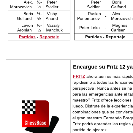
Alex.
½-
Peter
Peter
Boris
-
Morozevich
½
Svidler
Svidler
Gelfand
Boris
½-
Vishy
Ruslan
Alex.
-
Gelfand
½
Anand
Ponomariov
Morozevich
Levon
½-
Vassily
Magnus
Peter Leko
-
Aronian
½
Ivanchuk
Carlsen
Partidas
-
Reportaje
Partidas - Reportaje
Encargue su Fritz 12 ya
FRITZ
ahora aún es más rápido
rapidísimo a todas las funcione
perspectiva ¡Nunca antes se ha 
para las emergencias ante el ta
maestro? Fritz ofrece lecciones
juego. Disfrute de la experienci
combinaciones que se convierte
el gran maestro Fernando Braga 
Fritz podrá aprender las reglas
partida de ajedrez.