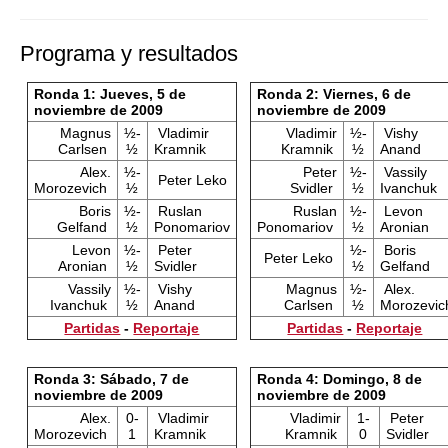
Programa y resultados
Ronda 1: Jueves, 5 de
Ronda 2: Viernes, 6 de
noviembre de 2009
noviembre de 2009
Magnus
½-
Vladimir
Vladimir
½-
Vishy
Carlsen
½
Kramnik
Kramnik
½
Anand
Alex.
½-
Peter
½-
Vassily
Peter Leko
Morozevich
½
Svidler
½
Ivanchuk
Boris
½-
Ruslan
Ruslan
½-
Levon
Gelfand
½
Ponomariov
Ponomariov
½
Aronian
Levon
½-
Peter
½-
Boris
Peter Leko
Aronian
½
Svidler
½
Gelfand
Vassily
½-
Vishy
Magnus
½-
Alex.
Ivanchuk
½
Anand
Carlsen
½
Morozevic
Partidas
-
Reportaje
Partidas
-
Reportaje
Ronda 3: Sábado, 7 de
Ronda 4: Domingo, 8 de
noviembre de 2009
noviembre de 2009
Alex.
0-
Vladimir
Vladimir
1-
Peter
Morozevich
1
Kramnik
Kramnik
0
Svidler