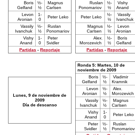
Boris
½-
Magnus
Ruslan
½-
Vishy
Gelfand
½
Carlsen
Ponomariov
½
Anand
Levon
1-
½-
Vassily
Peter Leko
Peter Leko
Aronian
0
½
Ivanchuk
Vassily
½-
Ruslan
Magnus
½-
Levon
Ivanchuk
½
Ponomariov
Carlsen
½
Aronian
Vishy
1-
Peter
Alex.
½-
Boris
Anand
0
Svidler
Morozevich
½
Gelfand
Partidas
-
Reportaje
Partidas
-
Reportaje
Ronda 5: Martes, 10 de
noviembre de 2009
Boris
½-
Vladimir
Gelfand
½
Kramnik
Levon
½-
Alex.
Aronian
½
Morozevich
Lunes, 9 de noviembre de
2009
Vassily
½-
Magnus
Día de descanso
Ivanchuk
½
Carlsen
Vishy
1-
Peter Leko
Anand
0
Peter
½-
Ruslan
Svidler
½
Ponomariov