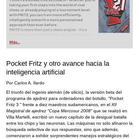
YOUR PERSONAL CHESS COACH - Whether you’re
taking your first steps into the world of club
chess, or already playing at a tournament level:
with FRITZ, you can train more efficiently,
intelligently and with a more personalised
approach than ever before.
FRITZ is more than just a chess engine – it’s a
training revolution! Whether you’re taking your
first steps into the world of club chess, or already
Más...
playing at a tournament level: with FRITZ, you can
train more efficiently, intelligently and with a
more personalised approach than ever before.
Pocket Fritz y otro avance hacia la
inteligencia artificial
Por Carlos A. Ilardo
El triunfo del ingenio alemán (de silicio), la versión beta del
programa de ajedrez para ordenadores del bolsillo, "Pocket
Fritz 3 " frente a diez maestros sudamericanos, en el
XII
Magistral
de ajedrez "Copa Mercosur 2008"
que se realizó en
Villa Martelli, escribió un nuevo capítulo de la desigual batalla
entre los chips y las neuronas. Las máquinas no sólo afinaron la
búsqueda selectiva de sus respuestas, sino que además,
comenzaron a exhibir sorprendentes manejos estratégicos del