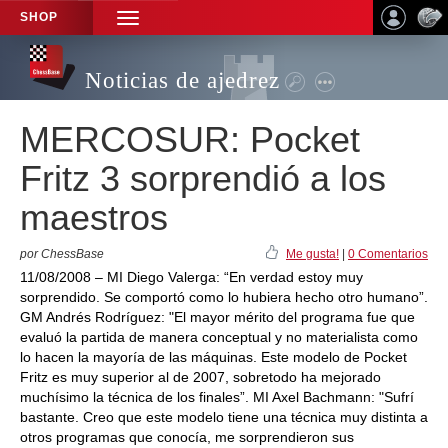
SHOP
TOGGLE
NAVIGATION
Noticias de ajedrez
MERCOSUR: Pocket
Fritz 3 sorprendió a los
maestros
por ChessBase
Me gusta!
|
0 Comentarios
11/08/2008 – MI Diego Valerga: “En verdad estoy muy
sorprendido. Se comportó como lo hubiera hecho otro humano”.
GM Andrés Rodríguez: "El mayor mérito del programa fue que
evaluó la partida de manera conceptual y no materialista como
lo hacen la mayoría de las máquinas. Este modelo de Pocket
Fritz es muy superior al de 2007, sobretodo ha mejorado
muchísimo la técnica de los finales”. MI Axel Bachmann: "Sufrí
bastante. Creo que este modelo tiene una técnica muy distinta a
otros programas que conocía, me sorprendieron sus