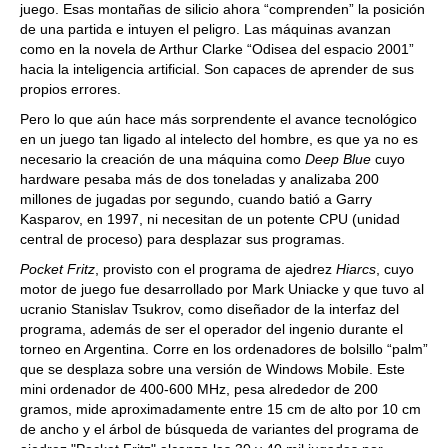
juego. Esas montañas de silicio ahora “comprenden” la posición
de una partida e intuyen el peligro. Las máquinas avanzan
como en la novela de Arthur Clarke “Odisea del espacio 2001”
hacia la inteligencia artificial. Son capaces de aprender de sus
propios errores.
Pero lo que aún hace más sorprendente el avance tecnológico
en un juego tan ligado al intelecto del hombre, es que ya no es
necesario la creación de una máquina como
Deep Blue
cuyo
hardware pesaba más de dos toneladas y analizaba 200
millones de jugadas por segundo, cuando batió a Garry
Kasparov, en 1997, ni necesitan de un potente CPU (unidad
central de proceso) para desplazar sus programas.
Pocket Fritz
, provisto con el programa de ajedrez
Hiarcs
, cuyo
motor de juego fue desarrollado por Mark Uniacke y que tuvo al
ucranio Stanislav Tsukrov, como diseñador de la interfaz del
programa, además de ser el operador del ingenio durante el
torneo en Argentina. Corre en los ordenadores de bolsillo “palm”
que se desplaza sobre una versión de Windows Mobile. Este
mini ordenador de 400-600 MHz, pesa alrededor de 200
gramos, mide aproximadamente entre 15 cm de alto por 10 cm
de ancho y el árbol de búsqueda de variantes del programa de