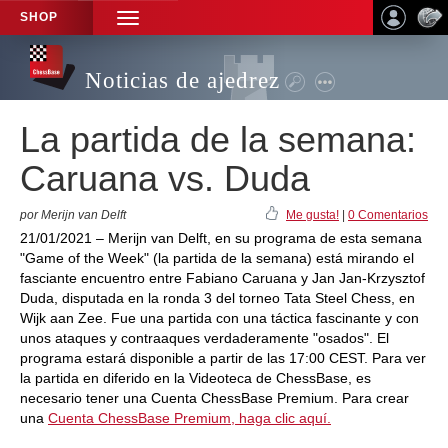
SHOP
TOGGLE
NAVIGATION
Noticias de ajedrez
La partida de la semana:
Caruana vs. Duda
por Merijn van Delft
Me gusta!
|
0 Comentarios
21/01/2021 – Merijn van Delft, en su programa de esta semana
"Game of the Week" (la partida de la semana) está mirando el
fasciante encuentro entre Fabiano Caruana y Jan Jan-Krzysztof
Duda, disputada en la ronda 3 del torneo Tata Steel Chess, en
Wijk aan Zee. Fue una partida con una táctica fascinante y con
unos ataques y contraaques verdaderamente "osados". El
programa estará disponible a partir de las 17:00 CEST. Para ver
la partida en diferido en la Videoteca de ChessBase, es
necesario tener una Cuenta ChessBase Premium. Para crear
una
Cuenta ChessBase Premium, haga clic aquí.