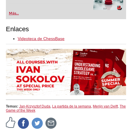
Más...
Enlaces
Videoteca de ChessBase
Temas:
Jan-Krzysztof Duda
,
La partida de la semana
,
Merijn van Delft
,
The
Game of the Week