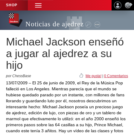
SHOP
TOGGLE
NAVIGATION
Noticias de ajedrez
Michael Jackson enseñó
a jugar al ajedrez a su
hijo
por ChessBase
Me gusta!
|
0 Comentarios
13/07/2009 – El 25 de junio de 2009, el Rey de la Música Pop
falleció en Los Angeles. Mientras parecía que el mundo se
hubiese quedado parado por un instante, con millones de fans
llorando y guardando luto por él, nosotros descubrimos un
interesante hecho: Michael Jackson poseía un precioso juego
de ajedrez, edición de lujo, con piezas de oro y un tablero de
marmol que efectivamente lo utilizó: en el año 2000 enseñó los
primeros pasos sobre las 64 casillas a su hijo, Prince Michael,
cuando este tenía 3 añitos. Hay un vídeo de las clases y fotos