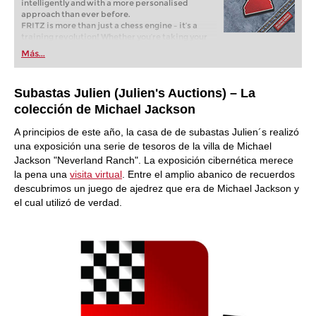
intelligently and with a more personalised
approach than ever before.
FRITZ is more than just a chess engine – it’s a
training revolution! Whether you’re taking your
first steps into the world of club chess, or already
Más...
playing at a tournament level: with FRITZ, you can
train more efficiently, intelligently and with a
more personalised approach than ever before.
Subastas Julien (Julien's Auctions) – La
colección de Michael Jackson
A principios de este año, la casa de de subastas Julien´s realizó
una exposición una serie de tesoros de la villa de Michael
Jackson "Neverland Ranch". La exposición cibernética merece
la pena una
visita virtual
. Entre el amplio abanico de recuerdos
descubrimos un juego de ajedrez que era de Michael Jackson y
el cual utilizó de verdad.