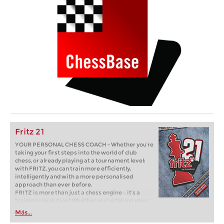
Fritz 21
YOUR PERSONAL CHESS COACH - Whether you’re
taking your first steps into the world of club
chess, or already playing at a tournament level:
with FRITZ, you can train more efficiently,
intelligently and with a more personalised
approach than ever before.
FRITZ is more than just a chess engine – it’s a
training revolution! Whether you’re taking your
first steps into the world of club chess, or already
Más...
playing at a tournament level: with FRITZ, you can