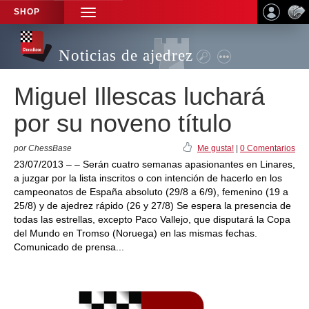
SHOP
TOGGLE
NAVIGATION
Noticias de ajedrez
Miguel Illescas luchará
por su noveno título
por ChessBase
Me gusta!
|
0 Comentarios
23/07/2013 – – Serán cuatro semanas apasionantes en Linares,
a juzgar por la lista inscritos o con intención de hacerlo en los
campeonatos de España absoluto (29/8 a 6/9), femenino (19 a
25/8) y de ajedrez rápido (26 y 27/8) Se espera la presencia de
todas las estrellas, excepto Paco Vallejo, que disputará la Copa
del Mundo en Tromso (Noruega) en las mismas fechas.
Comunicado de prensa...