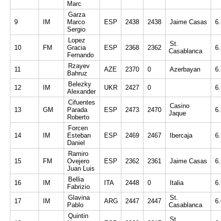
Marc
Garza
9
IM
Marco
ESP
2438
2438
Jaime Casas
6
Sergio
Lopez
St.
10
FM
Gracia
ESP
2368
2362
6
Casablanca
Fernando
Rzayev
11
AZE
2370
0
Azerbayan
6
Bahruz
Belezky
12
IM
UKR
2427
0
6
Alexander
Cifuentes
Casino
13
GM
Parada
ESP
2473
2470
6
Jaque
Roberto
Forcen
14
IM
Esteban
ESP
2469
2467
Ibercaja
6
Daniel
Ramiro
15
FM
Ovejero
ESP
2362
2361
Jaime Casas
6
Juan Luis
Bellia
16
IM
ITA
2448
0
Italia
6
Fabrizio
Glavina
St.
17
IM
ARG
2447
2447
6
Pablo
Casablanca
Quintin
St.