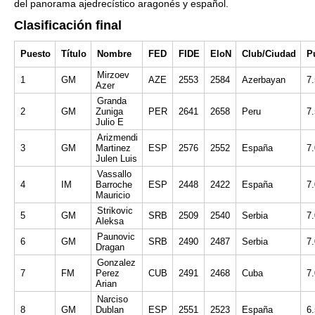
del panorama ajedrecístico aragonés y español.
Clasificación final
Puesto
Título
Nombre
FED
FIDE
EloN
Club/Ciudad
P
Mirzoev
1
GM
AZE
2553
2584
Azerbayan
7
Azer
Granda
2
GM
Zuniga
PER
2641
2658
Peru
7
Julio E
Arizmendi
3
GM
Martinez
ESP
2576
2552
España
7
Julen Luis
Vassallo
4
IM
Barroche
ESP
2448
2422
España
7
Mauricio
Strikovic
5
GM
SRB
2509
2540
Serbia
7
Aleksa
Paunovic
6
GM
SRB
2490
2487
Serbia
7
Dragan
Gonzalez
7
FM
Perez
CUB
2491
2468
Cuba
7
Arian
Narciso
8
GM
Dublan
ESP
2551
2523
España
6