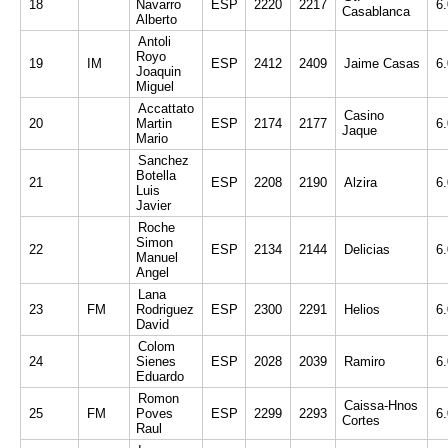
18
Navarro
ESP
2220
2217
6
Casablanca
Alberto
Antoli
Royo
19
IM
ESP
2412
2409
Jaime Casas
6
Joaquin
Miguel
Accattato
Casino
20
Martin
ESP
2174
2177
6
Jaque
Mario
Sanchez
Botella
21
ESP
2208
2190
Alzira
6
Luis
Javier
Roche
Simon
22
ESP
2134
2144
Delicias
6
Manuel
Angel
Lana
23
FM
Rodriguez
ESP
2300
2291
Helios
6
David
Colom
24
Sienes
ESP
2028
2039
Ramiro
6
Eduardo
Romon
Caissa-Hnos
25
FM
Poves
ESP
2299
2293
6
Cortes
Raul