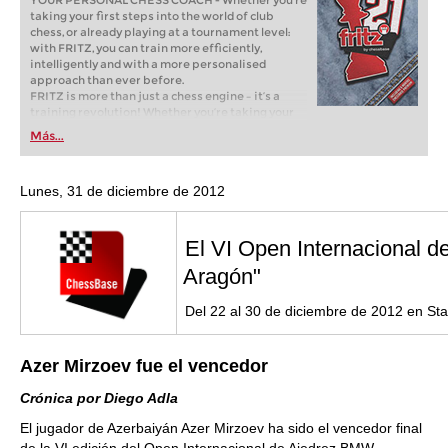
YOUR PERSONAL CHESS COACH - Whether you’re
taking your first steps into the world of club
chess, or already playing at a tournament level:
with FRITZ, you can train more efficiently,
intelligently and with a more personalised
approach than ever before.
FRITZ is more than just a chess engine – it’s a
training revolution! Whether you’re taking your
first steps into the world of club chess, or already
Más...
playing at a tournament level: with FRITZ, you can
train more efficiently, intelligently and with a
more personalised approach than ever before.
Lunes, 31 de diciembre de 2012
El VI Open Internacional 
Aragón"
Del 22 al 30 de diciembre de 2012 en S
Azer Mirzoev fue el vencedor
Crónica por Diego Adla
El jugador de Azerbaiyán Azer Mirzoev ha sido el vencedor final