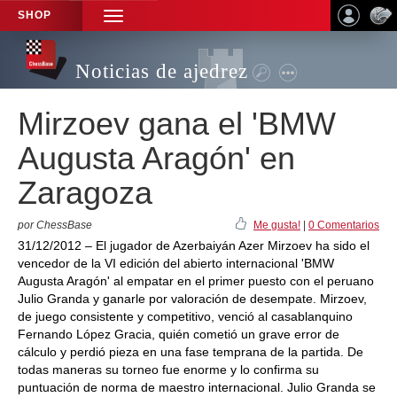
SHOP
TOGGLE
NAVIGATION
Noticias de ajedrez
Mirzoev gana el 'BMW
Augusta Aragón' en
Zaragoza
por ChessBase
Me gusta!
|
0 Comentarios
31/12/2012 – El jugador de Azerbaiyán Azer Mirzoev ha sido el
vencedor de la VI edición del abierto internacional 'BMW
Augusta Aragón' al empatar en el primer puesto con el peruano
Julio Granda y ganarle por valoración de desempate. Mirzoev,
de juego consistente y competitivo, venció al casablanquino
Fernando López Gracia, quién cometió un grave error de
cálculo y perdió pieza en una fase temprana de la partida. De
todas maneras su torneo fue enorme y lo confirma su
puntuación de norma de maestro internacional. Julio Granda se