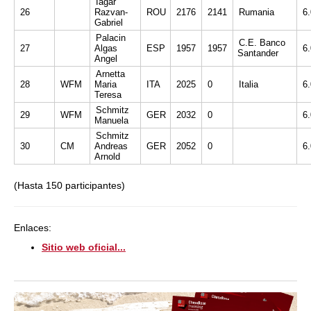
Iagar
26
Razvan-
ROU
2176
2141
Rumania
6
Gabriel
Palacin
C.E. Banco
27
Algas
ESP
1957
1957
6
Santander
Angel
Arnetta
28
WFM
Maria
ITA
2025
0
Italia
6
Teresa
Schmitz
29
WFM
GER
2032
0
6
Manuela
Schmitz
30
CM
Andreas
GER
2052
0
6
Arnold
(Hasta 150 participantes)
Enlaces:
Sitio web oficial...