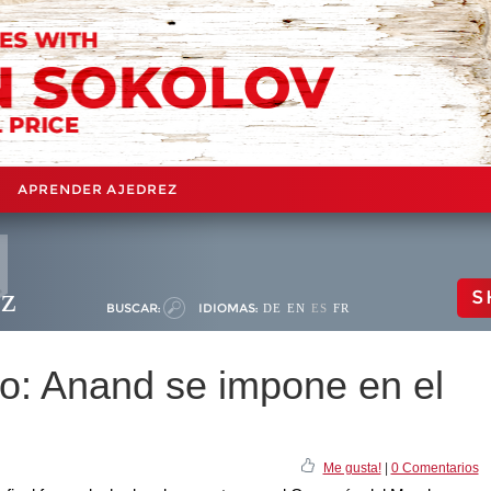
APRENDER AJEDREZ
ez
S
BUSCAR:
IDIOMAS:
DE
EN
ES
FR
ro: Anand se impone en el
Me gusta!
|
0 Comentarios