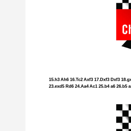
15.h3 Ah6 16.Tc2 Axf3 17.Dxf3 Dxf3 18.
23.exd5 Rd6 24.Aa4 Ac1 25.b4 a6 26.b5 