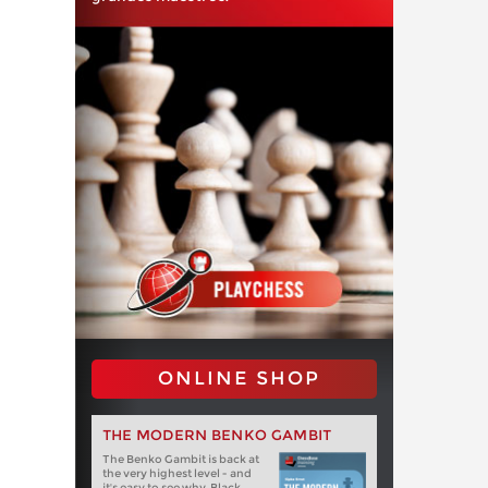
ONLINE SHOP
THE MODERN BENKO GAMBIT
The Benko Gambit is back at
the very highest level - and
it's easy to see why. Black