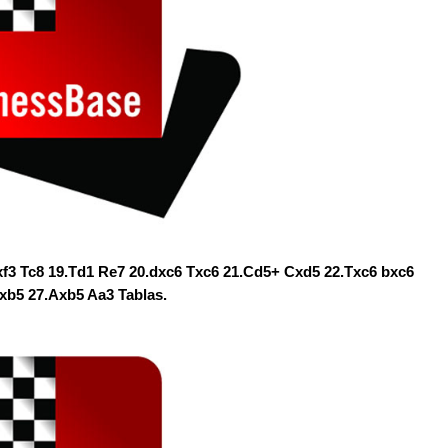
gxf3 Tc8 19.Td1 Re7 20.dxc6 Txc6 21.Cd5+ Cxd5 22.Txc6 bxc6
axb5 27.Axb5 Aa3 Tablas.