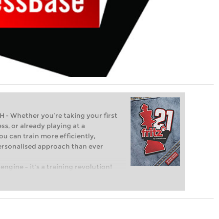
Whether you’re taking your first
ss, or already playing at a
ou can train more efficiently,
personalised approach than ever
engine – it’s a training revolution!
t steps into the world of club chess,
ent level: with FRITZ, you can train
 and with a more personalised