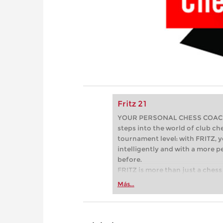
Fritz 21
YOUR PERSONAL CHESS COACH - 
steps into the world of club che
tournament level: with FRITZ, y
intelligently and with a more 
before.
FRITZ is more than just a chess 
Whether you’re taking your firs
Más...
or already playing at a tournam
more efficiently, intelligently
approach than ever before.