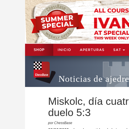
INICIO
APERTURAS
SAT
SHOP
Noticias de ajedr
Miskolc, día cuat
duelo 5:3
por ChessBase