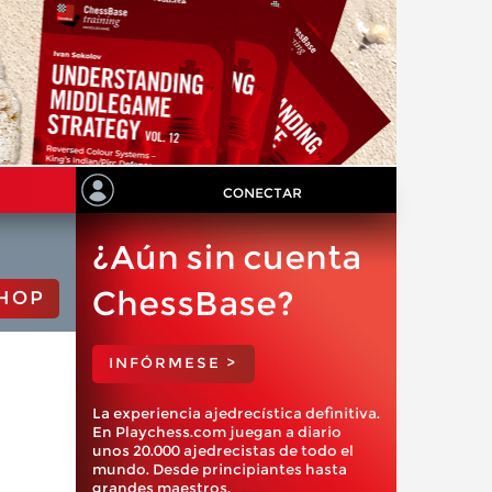
CONECTAR
¿Aún sin cuenta
ChessBase?
HOP
INFÓRMESE >
La experiencia ajedrecística definitiva.
En Playchess.com juegan a diario
unos 20.000 ajedrecistas de todo el
mundo. Desde principiantes hasta
grandes maestros.