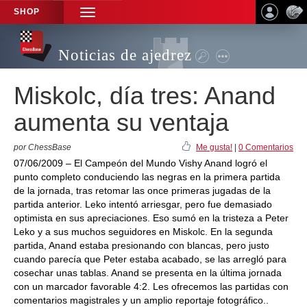
SHOP
TOGGLE
NAVIGATION
Noticias de ajedrez
Miskolc, día tres: Anand
aumenta su ventaja
por ChessBase
Me gusta!
|
0 Comentarios
07/06/2009 – El Campeón del Mundo Vishy Anand logró el
punto completo conduciendo las negras en la primera partida
de la jornada, tras retomar las once primeras jugadas de la
partida anterior. Leko intentó arriesgar, pero fue demasiado
optimista en sus apreciaciones. Eso sumó en la tristeza a Peter
Leko y a sus muchos seguidores en Miskolc. En la segunda
partida, Anand estaba presionando con blancas, pero justo
cuando parecía que Peter estaba acabado, se las arregló para
cosechar unas tablas. Anand se presenta en la última jornada
con un marcador favorable 4:2. Les ofrecemos las partidas con
comentarios magistrales y un amplio reportaje fotográfico..