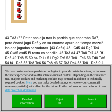
43.Td3+?? Peter nos dijo tras la partida que esperaba Rd7,
pero Anand jugó Rd6 y en su enorme apuro de tiempo mezcló
las dos jugadas salvadoras. [43.Ca6=] 43...Cd5 44.Rg2 Tc4
45.Cxd5 exd5 El resto es sencillo. 46.Ta3 d4 47.Ta8 Tc7 48.Rf1
Re5 49.Td8 f5 50.h4 Tc1+ 51.Rg2 Tc6 52.Te8+ Te6 53.Td8 Td6
54.f4+ Rd5 55.Te8 Te6 56.Ta8 d3 57.Rf3 Rc4 58.Tc8+ Rb3 0-1.
[
Haga clic aquí para reproducir la partida
]
We use cookies and comparable technologies to provide certain functions, to improve
the user experience and to offer interest-oriented content. Depending on their intended
use, analysis cookies and marketing cookies may be used in addition to technically
required cookies.
Here
you can make detailed settings or revoke your consent (if
necessary partially) with effect for the future. Further information can be found in our
data protection declaration
.
Detailed
Reject
Accept
information
all
all