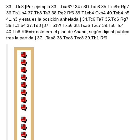
33...Tfc8 [Por ejemplo 33...Txa6?! 34.c8D Txc8 35.Txc8+ Rg7
36.Tb1 b4 37.Tb8 Ta3 38.Rg2 Rf6 39.T1xb4 Cxb4 40.Txb4 h5
41.h3 y esta es la posición anhelada.] 34.Tc6 Ta7 35.Td6 Rg7
36.Tc1 b4 37.Td8 [37.Tb1?! Txa6 38.Txa6 Txc7 39.Ta8 Tc4
40.Tb8 Rf6=/+ este era el plan de Anand, según dijo al público
tras la partida.] 37...Taa8 38.Txc8 Txc8 39.Tb1 Rf6