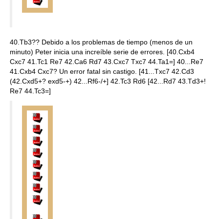
40.Tb3?? Debido a los problemas de tiempo (menos de un
minuto) Peter inicia una increíble serie de errores. [40.Cxb4
Cxc7 41.Tc1 Re7 42.Ca6 Rd7 43.Cxc7 Txc7 44.Ta1=] 40...Re7
41.Cxb4 Cxc7? Un error fatal sin castigo. [41...Txc7 42.Cd3
(42.Cxd5+? exd5-+) 42...Rf6-/+] 42.Tc3 Rd6 [42...Rd7 43.Td3+!
Re7 44.Tc3=]