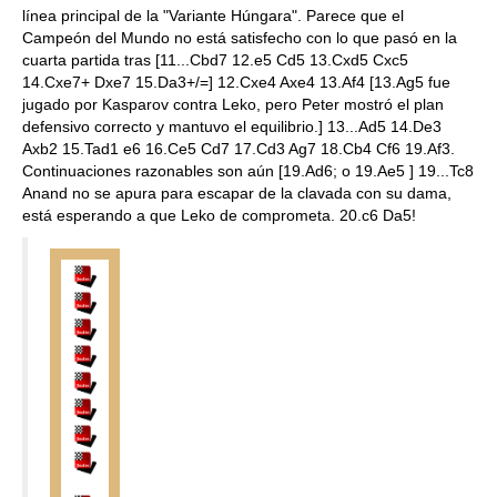
línea principal de la "Variante Húngara". Parece que el
Campeón del Mundo no está satisfecho con lo que pasó en la
cuarta partida tras [11...Cbd7 12.e5 Cd5 13.Cxd5 Cxc5
14.Cxe7+ Dxe7 15.Da3+/=] 12.Cxe4 Axe4 13.Af4 [13.Ag5 fue
jugado por Kasparov contra Leko, pero Peter mostró el plan
defensivo correcto y mantuvo el equilibrio.] 13...Ad5 14.De3
Axb2 15.Tad1 e6 16.Ce5 Cd7 17.Cd3 Ag7 18.Cb4 Cf6 19.Af3.
Continuaciones razonables son aún [19.Ad6; o 19.Ae5 ] 19...Tc8
Anand no se apura para escapar de la clavada con su dama,
está esperando a que Leko de comprometa. 20.c6 Da5!