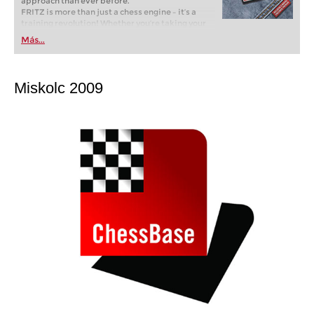
approach than ever before.
FRITZ is more than just a chess engine – it’s a
training revolution! Whether you’re taking your
first steps into the world of club chess, or already
Más...
playing at a tournament level: with FRITZ, you can
train more efficiently, intelligently and with a
more personalised approach than ever before.
Miskolc 2009