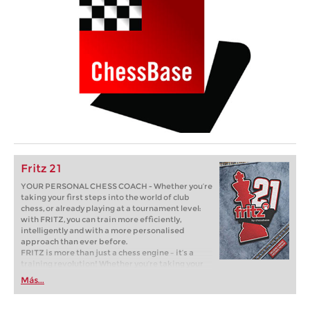
Fritz 21
YOUR PERSONAL CHESS COACH - Whether you’re
taking your first steps into the world of club
chess, or already playing at a tournament level:
with FRITZ, you can train more efficiently,
intelligently and with a more personalised
approach than ever before.
FRITZ is more than just a chess engine – it’s a
training revolution! Whether you’re taking your
first steps into the world of club chess, or already
Más...
playing at a tournament level: with FRITZ, you can
train more efficiently, intelligently and with a
more personalised approach than ever before.