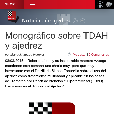
SHOP
TOGGLE
NAVIGATION
Noticias de ajedrez
Monográfico sobre TDAH
y ajedrez
por Manuel Azuaga Herrera
Me gusta!
|
0 Comentarios
08/03/2015 – Roberto López y su inseparable maestro Azuaga
mantienen esta semana una charla muy, pero que muy
interesante con el Dr. Hilario Blasco-Fontecilla sobre el uso del
ajedrez como tratamiento multimodal y aplicable en los casos
de Trastorno por Déficit de Atención e Hiperactividad (TDAH).
Eso y más en el "Rincón del Ajedrez"...