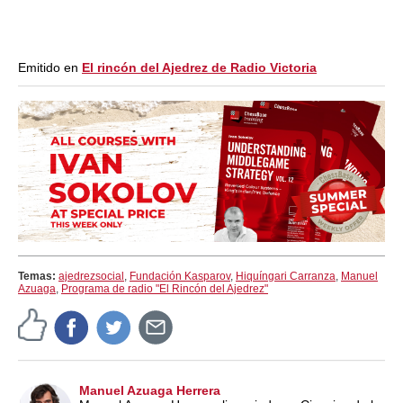
Emitido en
El rincón del Ajedrez de Radio Victoria
Temas:
ajedrezsocial
,
Fundación Kasparov
,
Hiquíngari Carranza
,
Manuel
Azuaga
,
Programa de radio "El Rincón del Ajedrez"
Manuel Azuaga Herrera