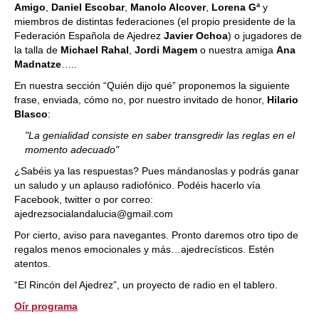
Amigo
,
Daniel Escobar
,
Manolo Alcover
,
Lorena Gª
y
miembros de distintas federaciones (el propio presidente de la
Federación Española de Ajedrez
Javier Ochoa
) o jugadores de
la talla de
Michael Rahal
,
Jordi Magem
o nuestra amiga
Ana
Madnatze
…..
En nuestra sección “Quién dijo qué” proponemos la siguiente
frase, enviada, cómo no, por nuestro invitado de honor,
Hilario
Blasco
:
"La genialidad consiste en saber transgredir las reglas en el
momento adecuado"
¿Sabéis ya las respuestas? Pues mándanoslas y podrás ganar
un saludo y un aplauso radiofónico. Podéis hacerlo vía
Facebook, twitter o por correo:
ajedrezsocialandalucia@gmail.com
Por cierto, aviso para navegantes. Pronto daremos otro tipo de
regalos menos emocionales y más…ajedrecísticos. Estén
atentos.
“El Rincón del Ajedrez”, un proyecto de radio en el tablero.
Oír programa