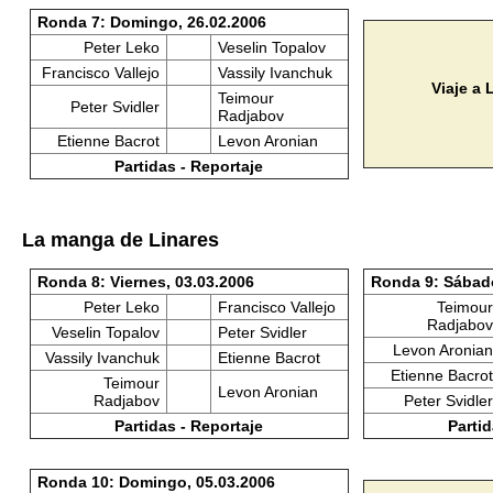
Ronda 7: Domingo, 26.02.2006
Peter Leko
Veselin Topalov
Francisco Vallejo
Vassily Ivanchuk
Viaje a
Teimour
Peter Svidler
Radjabov
Etienne Bacrot
Levon Aronian
Partidas - Reportaje
La manga de Linares
Ronda 8: Viernes, 03.03.2006
Ronda 9: Sábado
Peter Leko
Francisco Vallejo
Teimour
Radjabov
Veselin Topalov
Peter Svidler
Levon Aronian
Vassily Ivanchuk
Etienne Bacrot
Etienne Bacrot
Teimour
Levon Aronian
Radjabov
Peter Svidler
Partidas - Reportaje
Partid
Ronda 10: Domingo, 05.03.2006