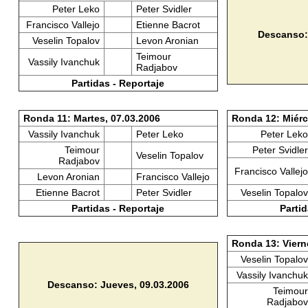
Peter Leko
Peter Svidler
Francisco Vallejo
Etienne Bacrot
Descanso:
Veselin Topalov
Levon Aronian
Teimour
Vassily Ivanchuk
Radjabov
Partidas - Reportaje
Ronda 11: Martes, 07.03.2006
Ronda 12: Miérc
Vassily Ivanchuk
Peter Leko
Peter Leko
Teimour
Peter Svidler
Veselin Topalov
Radjabov
Francisco Vallejo
Levon Aronian
Francisco Vallejo
Etienne Bacrot
Peter Svidler
Veselin Topalov
Partidas - Reportaje
Partid
Ronda 13: Viern
Veselin Topalov
Vassily Ivanchuk
Descanso: Jueves, 09.03.2006
Teimour
Radjabov