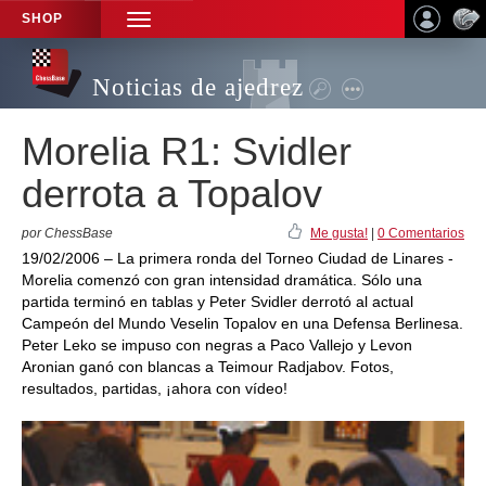
SHOP
TOGGLE
NAVIGATION
Noticias de ajedrez
Morelia R1: Svidler
derrota a Topalov
por ChessBase
Me gusta!
|
0 Comentarios
19/02/2006 – La primera ronda del Torneo Ciudad de Linares -
Morelia comenzó con gran intensidad dramática. Sólo una
partida terminó en tablas y Peter Svidler derrotó al actual
Campeón del Mundo Veselin Topalov en una Defensa Berlinesa.
Peter Leko se impuso con negras a Paco Vallejo y Levon
Aronian ganó con blancas a Teimour Radjabov. Fotos,
resultados, partidas, ¡ahora con vídeo!