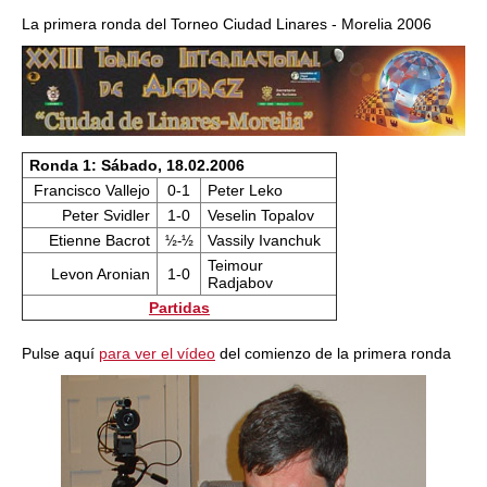
train more efficiently, intelligently and with a
more personalised approach than ever before.
La primera ronda del Torneo Ciudad Linares - Morelia 2006
Ronda 1: Sábado, 18.02.2006
Francisco Vallejo
0-1
Peter Leko
Peter Svidler
1-0
Veselin Topalov
Etienne Bacrot
Vassily Ivanchuk
½-½
Teimour
Levon Aronian
1-0
Radjabov
Partidas
Pulse aquí
para ver el vídeo
del comienzo de la primera ronda