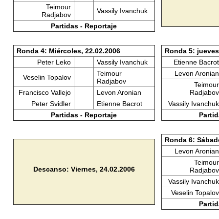
Teimour
Vassily Ivanchuk
Radjabov
Partidas - Reportaje
Ronda 4: Miércoles, 22.02.2006
Ronda 5: jueves
Peter Leko
Vassily Ivanchuk
Etienne Bacrot
Teimour
Levon Aronian
Veselin Topalov
Radjabov
Teimour
Francisco Vallejo
Levon Aronian
Radjabov
Peter Svidler
Etienne Bacrot
Vassily Ivanchuk
Partidas - Reportaje
Partid
Ronda 6: Sábado
Levon Aronian
Teimour
Descanso: Viernes, 24.02.2006
Radjabov
Vassily Ivanchuk
Veselin Topalov
Partid