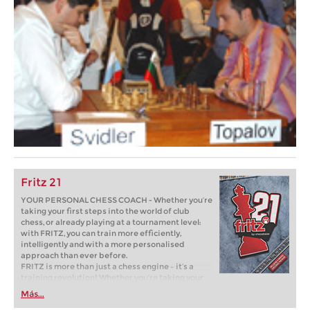
Fritz 21
YOUR PERSONAL CHESS COACH - Whether you’re
taking your first steps into the world of club
chess, or already playing at a tournament level:
with FRITZ, you can train more efficiently,
intelligently and with a more personalised
approach than ever before.
FRITZ is more than just a chess engine – it’s a
training revolution! Whether you’re taking your
first steps into the world of club chess, or already
Más...
playing at a tournament level: with FRITZ, you can