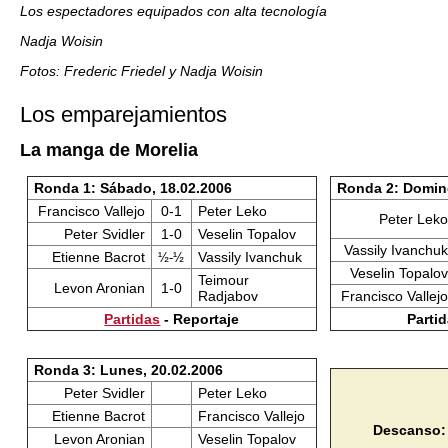
Los espectadores equipados con alta tecnología
Nadja Woisin
Fotos: Frederic Friedel y Nadja Woisin
Los emparejamientos
La manga de Morelia
Ronda 1: Sábado, 18.02.2006
Ronda 2: Domin
Francisco Vallejo
0-1
Peter Leko
Peter Leko
Peter Svidler
1-0
Veselin Topalov
Vassily Ivanchuk
Etienne Bacrot
Vassily Ivanchuk
½-½
Veselin Topalov
Teimour
Levon Aronian
1-0
Radjabov
Francisco Vallejo
Partidas
- Reportaje
Partid
Ronda 3: Lunes, 20.02.2006
Peter Svidler
Peter Leko
Etienne Bacrot
Francisco Vallejo
Descanso: 
Levon Aronian
Veselin Topalov