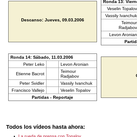
Ronda 13: Viern
Veselin Topalov
Vassily Ivanchuk
Descanso: Jueves, 09.03.2006
Teimour
Radjabov
Levon Aronian
Partid
Ronda 14: Sábado, 11.03.2006
Peter Leko
Levon Aronian
Teimour
Etienne Bacrot
Radjabov
Peter Svidler
Vassily Ivanchuk
Francisco Vallejo
Veselin Topalov
Partidas - Reportaje
Todos los vídeos hasta ahora:
La rueda de prensa con Topalov