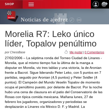
SHOP
TOGGLE
NAVIGATION
Noticias de ajedrez
Morelia R7: Leko único
líder, Topalov penúltimo
por ChessBase
Me gusta!
|
0 Comentarios
27/02/2006 – La séptima ronda del Torneo Ciudad de Linares -
Morelia, que al mismo tiempo fue la última de la manga a
disputar en Morelia, vio tres tablas y una victoria, la de Aronian
frente a Bacrot. Sigue liderando Peter Leko, con 5 puntos en 7
partidas, seguido por Aronian (4,5 puntos) y Peter Svidler (4
puntos). El Campeón del Mundo Veselin Topalov de momento
ocupa el penúltimo puesto, por delante de Bacrot. Por la noche
hubo una cena de clausura en el patio del Conservatorio de las
Rosas con típica comida mexicana. Mañana lunes, 27 de
febrero los jugadores, organizadores y periodistas se
desplazarán a Linares vía México D. F. y Madrid. La