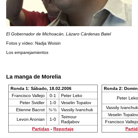
El Gobernador de Michoacán, Lázaro Cárdenas Batel
Fotos y vídeo: Nadja Woisin
Los emparejamientos
La manga de Morelia
Ronda 1: Sábado, 18.02.2006
Ronda 2: Domin
Francisco Vallejo
0-1
Peter Leko
Peter Leko
Peter Svidler
1-0
Veselin Topalov
Vassily Ivanchuk
Etienne Bacrot
Vassily Ivanchuk
½-½
Veselin Topalov
Teimour
Levon Aronian
1-0
Radjabov
Francisco Vallejo
Partidas
-
Reportaje
Parti