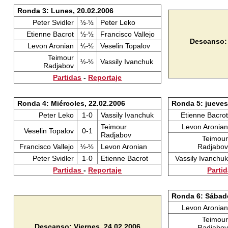
Ronda 3: Lunes, 20.02.2006
Peter Svidler
Peter Leko
½-½
Etienne Bacrot
Francisco Vallejo
½-½
Descanso: 
Levon Aronian
Veselin Topalov
½-½
Teimour
Vassily Ivanchuk
½-½
Radjabov
Partidas
-
Reportaje
Ronda 4: Miércoles, 22.02.2006
Ronda 5: jueves
Peter Leko
1-0
Vassily Ivanchuk
Etienne Bacrot
Teimour
Levon Aronian
Veselin Topalov
0-1
Radjabov
Teimour
Francisco Vallejo
Levon Aronian
Radjabov
½-½
Peter Svidler
1-0
Etienne Bacrot
Vassily Ivanchuk
Partidas
-
Reportaje
Parti
Ronda 6: Sábado
Levon Aronian
Teimour
Descanso: Viernes, 24.02.2006
Radjabov