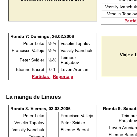
Vassily Ivanchuk
Veselin Topalov
Parti
Ronda 7: Domingo, 26.02.2006
Peter Leko
Veselin Topalov
½-½
Francisco Vallejo
Vassily Ivanchuk
½-½
Viaje a
Teimour
Peter Svidler
½-½
Radjabov
Etienne Bacrot
0-1
Levon Aronian
Partidas
-
Reportaje
La manga de Linares
Ronda 8: Viernes, 03.03.2006
Ronda 9: Sábado
Peter Leko
Francisco Vallejo
Teimour
Radjabov
Veselin Topalov
Peter Svidler
Levon Aronian
Vassily Ivanchuk
Etienne Bacrot
Etienne Bacrot
Teimour