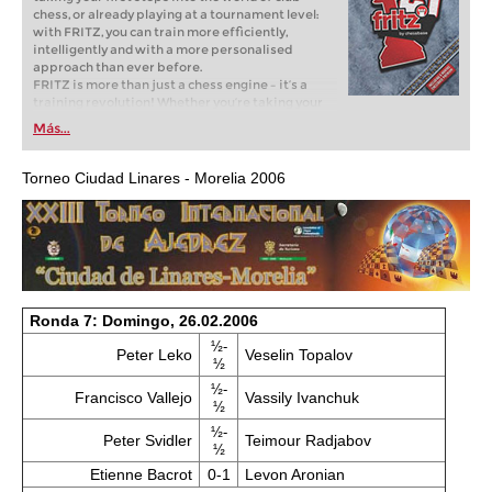
chess, or already playing at a tournament level:
with FRITZ, you can train more efficiently,
intelligently and with a more personalised
approach than ever before.
FRITZ is more than just a chess engine – it’s a
training revolution! Whether you’re taking your
first steps into the world of club chess, or already
Más...
playing at a tournament level: with FRITZ, you can
train more efficiently, intelligently and with a
more personalised approach than ever before.
Torneo Ciudad Linares - Morelia 2006
Ronda 7: Domingo, 26.02.2006
½-
Peter Leko
Veselin Topalov
½
½-
Francisco Vallejo
Vassily Ivanchuk
½
½-
Peter Svidler
Teimour Radjabov
½
Etienne Bacrot
0-1
Levon Aronian