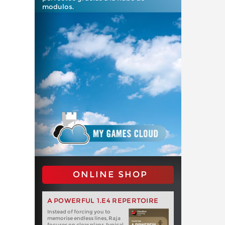
modulos.
ONLINE SHOP
A POWERFUL 1.E4 REPERTOIRE
Instead of forcing you to
memorise endless lines, Raja
focuses on clear plans, typical