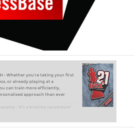
Whether you’re taking your first
ss, or already playing at a
ou can train more efficiently,
personalised approach than ever
engine – it’s a training revolution!
t steps into the world of club chess,
ent level: with FRITZ, you can train
 and with a more personalised