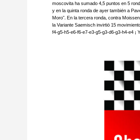
moscovita ha sumado 4,5 puntos en 5 rond
y en la quinta ronda de ayer también a Pav
Moro". En la tercera ronda, contra Moisse
la Variante Saemisch invirtió 15 movimiento
f4-g5-h5-e6-f6-e7-e3-g5-g3-d6-g3-h4-e4 ¡ Y