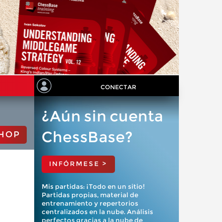
CONECTAR
¿Aún sin cuenta
ChessBase?
HOP
INFÓRMESE >
Mis partidas: ¡Todo en un sitio!
Partidas propias, material de
entrenamiento y repertorios
centralizados en la nube. Análisis
perfectos gracias a la nube de