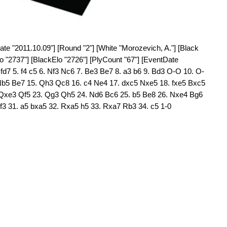
te "2011.10.09"] [Round "2"] [White "Morozevich, A."] [Black
lo "2737"] [BlackElo "2726"] [PlyCount "67"] [EventDate
Nfd7 5. f4 c5 6. Nf3 Nc6 7. Be3 Be7 8. a3 b6 9. Bd3 O-O 10. O-
 Nb5 Be7 15. Qh3 Qc8 16. c4 Ne4 17. dxc5 Nxe5 18. fxe5 Bxc5
 Qxe3 Qf5 23. Qg3 Qh5 24. Nd6 Bc6 25. b5 Be8 26. Nxe4 Bg6
f3 31. a5 bxa5 32. Rxa5 h5 33. Rxa7 Rb3 34. c5 1-0