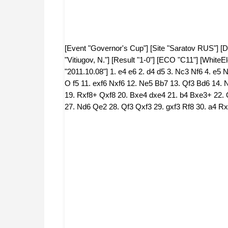
[Event "Governor's Cup"] [Site "Saratov RUS"] [Da
"Vitiugov, N."] [Result "1-0"] [ECO "C11"] [WhiteE
"2011.10.08"] 1. e4 e6 2. d4 d5 3. Nc3 Nf6 4. e5 
O f5 11. exf6 Nxf6 12. Ne5 Bb7 13. Qf3 Bd6 14.
19. Rxf8+ Qxf8 20. Bxe4 dxe4 21. b4 Bxe3+ 22.
27. Nd6 Qe2 28. Qf3 Qxf3 29. gxf3 Rf8 30. a4 Rx