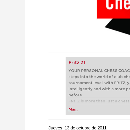
Fritz 21
YOUR PERSONAL CHESS COACH - 
steps into the world of club che
tournament level: with FRITZ, y
intelligently and with a more 
before.
FRITZ is more than just a chess 
Whether you’re taking your firs
Más...
or already playing at a tournam
more efficiently, intelligently
approach than ever before.
Jueves, 13 de octubre de 2011