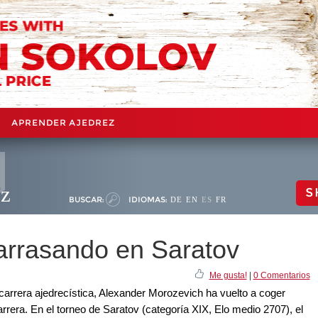
APRENDER AJEDREZ
ez
S
BUSCAR:
IDIOMAS:
DE
EN
ES
FR
arrasando en Saratov
Me gusta!
|
0 Comentarios
carrera ajedrecística, Alexander Morozevich ha vuelto a coger
arrera. En el torneo de Saratov (categoría XIX, Elo medio 2707), el