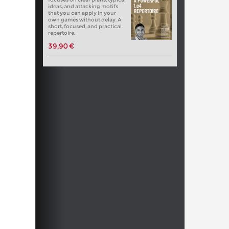
ideas, and attacking motifs
that you can apply in your
own games without delay. A
short, focused, and practical
repertoire.
39,90 €